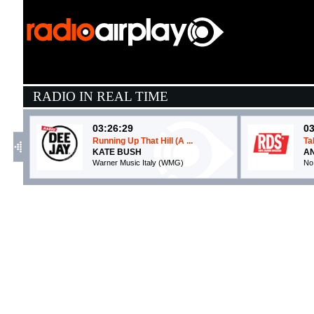
RADIO IN REAL TIME
03:26:29
03
Running Up That Hill (A ...
Ta
KATE BUSH
AN
Warner Music Italy (WMG)
No 
03:23:09
0
Agitare coca cola
Be
TOMMASO PARADISO
J
Columbia/Sony Music Italy (SME)
Un
03:29:05
0
WHITE GIRL WASTED
V
ANNA
K
EMI (UMG)
E