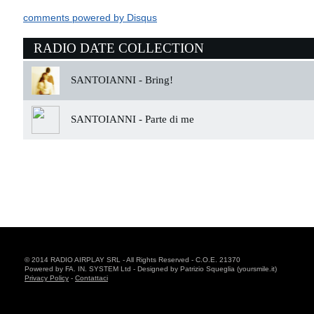
comments powered by
Disqus
RADIO DATE COLLECTION
SANTOIANNI -
Bring!
SANTOIANNI -
Parte di me
© 2014 RADIO AIRPLAY SRL - All Rights Reserved - C.O.E. 21370
Powered by FA. IN. SYSTEM Ltd - Designed by Patrizio Squeglia (yoursmile.it)
Privacy Policy
-
Contattaci