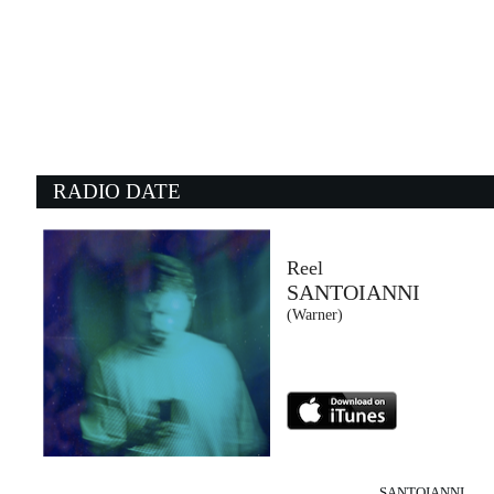
03:28:38
Canto d'amore
ANGELINA MANGO, MARCO...
La Tarma Records (-)
01:19:08
0
He Ain't Heavy He's My Brother
T
HOLLIES
S
- (-)
Fa
RADIO DATE
03:18:36
0
Kings And Queens
E
THIRTY SECONDS TO MARS
M
EMI (UMG)
C
Reel
SANTOIANNI
03:28:33
0
(Warner)
Pump It Louder
O
TIESTO & BLACK EYED PEAS
N
Atlantic Recording Corp. / Warner (WMG)
NG
SANTOIANNI