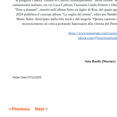
al progetto Charity Tribute to Chieffo, reinterpretando “Sulla collina” a
cantautorato italiano, tra cui Luca Carboni, Giovanni Lindo Ferretti e Oma
“Fino a domani”, inseriti nell’album Sono un figlio di Ron, del quale apr
2024 pubblica il concept album “La soglia dei trenta”, edito per Nufa
Music Italia. Anticipato dalla title track e dal singolo “Questa canzone
riconoscimento di critica portando Santoianni alla vittoria del Pr
https://www.instagram.com/ioson
tiktok.com/@iosonosantoi
Asia Basile (Warner)
Radio Date:07/11/2025
< Previous
Next >