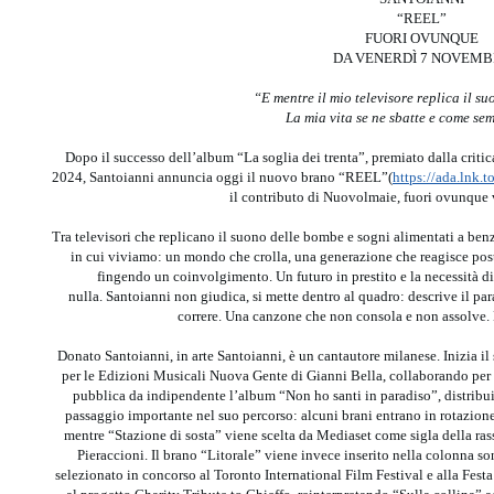
“REEL”
FUORI OVUNQUE
DA VENERDÌ 7 NOVEM
“
E mentre il mio televisore replica il 
La mia vita se ne sbatte e come se
Dopo il successo dell’album “La soglia dei trenta”, premiato dalla criti
2024, Santoianni annuncia oggi il nuovo brano “REEL”(
https://ada.lnk.
il contributo di Nuovolmaie, fuori ovunque
Tra televisori che replicano il suono delle bombe e sogni alimentati a be
in cui viviamo: un mondo che crolla, una generazione che reagisce po
fingendo un coinvolgimento. Un futuro in prestito e la necessità di 
nulla. Santoianni non giudica, si mette dentro al quadro: descrive il par
correre. Una canzone che non consola e non assolve.
Donato Santoianni, in arte Santoianni, è un cantautore milanese. Inizia 
per le Edizioni Musicali Nuova Gente di Gianni Bella, collaborando per an
pubblica da indipendente l’album “Non ho santi in paradiso”, distribui
passaggio importante nel suo percorso: alcuni brani entrano in rotazion
mentre “Stazione di sosta” viene scelta da Mediaset come sigla della ras
Pieraccioni. Il brano “Litorale” viene invece inserito nella colonna s
selezionato in concorso al Toronto International Film Festival e alla Fes