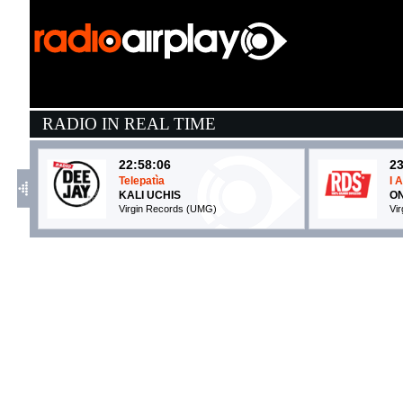
RADIO IN REAL TIME
22:58:06
23
Telepatìa
I 
KALI UCHIS
O
Virgin Records (UMG)
Vi
23:50:59
2
Cabana
N
IRAMA
L
Warner Music (WMG)
Up
23:21:23
2
Baciami Piccina
T
AYKO, JUDICI
A
Langhewood Records (-)
No