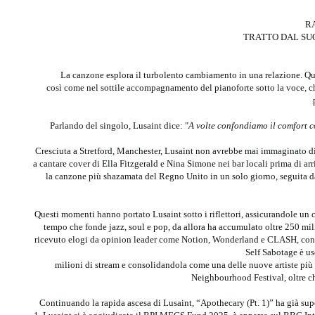
R
TRATTO DAL SUO
La canzone esplora il turbolento cambiamento in una relazione. Ques
così come nel sottile accompagnamento del pianoforte sotto la voce, ch
Parlando del singolo, Lusaint dice: "
A volte confondiamo il comfort co
Cresciuta a Stretford, Manchester, Lusaint non avrebbe mai immaginato di po
a cantare cover di Ella Fitzgerald e Nina Simone nei bar locali prima di a
la canzone più shazamata del Regno Unito in un solo giorno, seguita da
Questi momenti hanno portato Lusaint sotto i riflettori, assicurandole un
tempo che fonde jazz, soul e pop, da allora ha accumulato oltre 250 mi
ricevuto elogi da opinion leader come Notion, Wonderland e CLASH, con il
Self Sabotage è u
milioni di stream e consolidandola come una delle nuove artiste più 
Neighbourhood Festival, oltre c
Continuando la rapida ascesa di Lusaint, “Apothecary (Pt. 1)” ha già sup