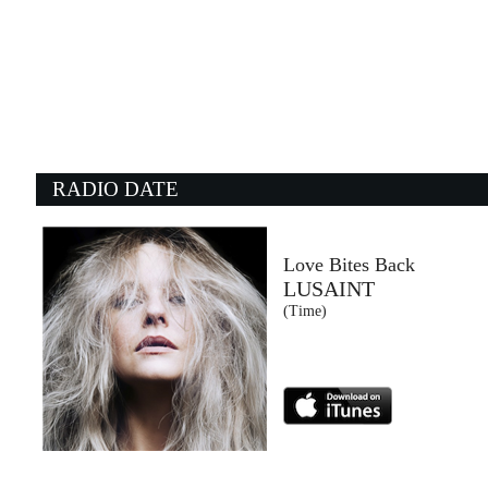
23:57:35
FIno al giorno nuovo
NEGRAMARO FEAT. FABRI...
Sugar (SUG)
22:55:22
2
Get Lucky (feat. Pharrell)
C
DAFT PUNK
N
Sony Music (SME)
NG
RADIO DATE
23:43:53
2
Brown-Eyed Girl
P
VAN MORRISON
M
- (-)
B
Love Bites Back
LUSAINT
23:56:34
2
(Time)
Girl Like Me
W
BLACK EYED PEAS X SHAKIRA
D
Epic Records (SME)
I