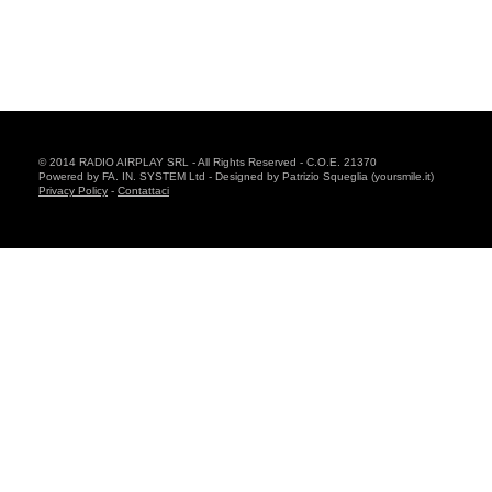
© 2014 RADIO AIRPLAY SRL - All Rights Reserved - C.O.E. 21370
Powered by FA. IN. SYSTEM Ltd - Designed by Patrizio Squeglia (yoursmile.it)
Privacy Policy
-
Contattaci