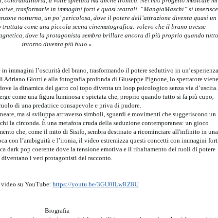
, contraddittoria, a volte spietata ma anche ironica. Nel mio progetto musicale mi
tive, trasformarle in immagini forti e quasi teatrali. “MangiaMaschi” si inserisce
nzone notturna, un po’ pericolosa, dove il potere dell’attrazione diventa quasi un
o trattata come una piccola scena cinematografica: volevo che il brano avesse
agnetica, dove la protagonista sembra brillare ancora di più proprio quando tutt
intorno diventa più buio.»
in immagini l’oscurità del brano, trasformando il potere seduttivo in un’esperienz
 di Adriano Giotti e alla fotografia profonda di Giuseppe Pignone, lo spettatore vien
ove la dinamica del gatto col topo diventa un loop psicologico senza via d’uscita.
erge come una figura luminosa e spietata che, proprio quando tutto si fa più cupo,
ruolo di una predatrice consapevole e priva di pudore.
neare, ma si sviluppa attraverso simboli, sguardi e movimenti che suggeriscono un
e chi la circonda. È una metafora cruda della seduzione contemporanea: un gioco
mento che, come il mito di Sisifo, sembra destinato a ricominciare all'infinito in una
gioca con l’ambiguità e l’ironia, il video estremizza questi concetti con immagini fort
ca dark pop coerente dove la tensione emotiva e il ribaltamento dei ruoli di potere
diventano i veri protagonisti del racconto.
l video su YouTube:
https://youtu.be/3GU0ILwRZ8U
Biografia