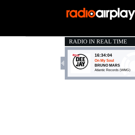
RADIO IN REAL TIME
16:34:04
On My Soul
BRUNO MARS
Atlantic Records (WMG)
16:36:30
Sorry Scusa Lo Siento
PINGUINI TATTICI NU
Epic Records Italy (SME)
16:31:56
The First Time
DAMIANO DAVID
Epic Records Italy (SME)