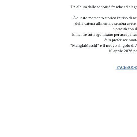
Un album dalle sonorità fresche ed elegant
A questo momento storico intriso di acc
della catena alimentare sembra avere 
voracità con il
E mentre tutti sgomitano per accaparrar
AvA preferisce nuot
“MangiaMaschi” è il nuovo singolo di AvA
10 aprile 2026 p
FACEBOO