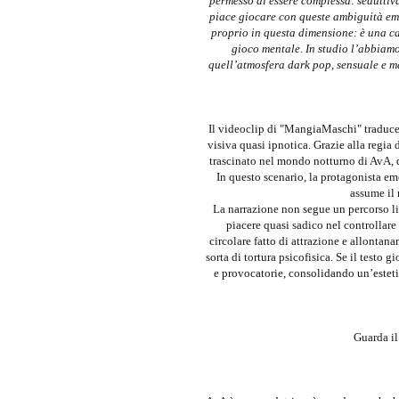
permesso di essere complessa: seduttiva
piace giocare con queste ambiguità emo
proprio in questa dimensione: è una ca
gioco mentale. In studio l’abbiam
quell’atmosfera dark pop, sensuale e m
Il videoclip di "MangiaMaschi" traduce 
visiva quasi ipnotica. Grazie alla regia
trascinato nel mondo notturno di AvA, d
In questo scenario, la protagonista em
assume il 
La narrazione non segue un percorso li
piacere quasi sadico nel controllar
circolare fatto di attrazione e allontana
sorta di tortura psicofisica. Se il testo 
e provocatorie, consolidando un’esteti
Guarda i