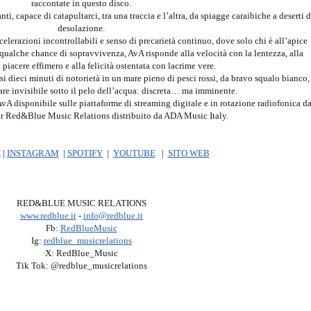
raccontate in questo disco.
i, capace di catapultarci, tra una traccia e l’altra, da spiagge caraibiche a deserti d
desolazione.
elerazioni incontrollabili e senso di precarietà continuo, dove solo chi è all’apice
qualche chance di sopravvivenza, AvA risponde alla velocità con la lentezza, alla
 piacere effimero e alla felicità ostentata con lacrime vere.
si dieci minuti di notorietà in un mare pieno di pesci rossi, da bravo squalo bianco,
are invisibile sotto il pelo dell’acqua: discreta… ma imminente.
 disponibile sulle piattaforme di streaming digitale e in rotazione radiofonica da
er Red&Blue Music Relations distribuito da ADA Music Italy.
K
|
INSTAGRAM
|
SPOTIFY
|
YOUTUBE
|
SITO WEB
RED&BLUE MUSIC RELATIONS
www.redblue.it
-
info@redblue.it
Fb:
RedBlueMusic
Ig:
redblue_musicrelations
X: RedBlue_Music
Tik Tok: @redblue_musicrelations