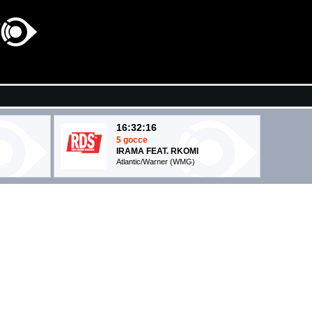
16:32:16
5 gocce
IRAMA FEAT. RKOMI
Atlantic/Warner (WMG)
16:35:26
Titanium (feat. Sia)
CLEARI
DAVID GUETTA
EMI (UMG)
16:38:12
On My Soul
BRUNO MARS
Atlantic Records (WMG)