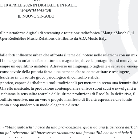
L 10 APRILE 2026 IN DIGITALE E IN RADIO
“MANGIAMASCHI”
IL NUOVO SINGOLO
ulle piattaforme digitali di streaming e rotazione radiofonica “MangiaMaschi”, il
A per Red&Blue Music Relations distribuito da ADA Music Italy.
e forti influenze urban che affronta il tema del potere nelle relazioni con un mix
i immerge in un’atmosfera notturna e magnetica, dove la protagonista si muove tra
mpre un equilibrio instabile. Attraverso un linguaggio tagliente e sensuale, emerg
consapevole della propria forza: una persona che sa come attirare e respingere,
esiderio in un sottile gioco psicologico di controllo e sfida.
 ipnotico, capace di ribaltare i ruoli tradizionali per mettere in scena una femminilit
 A livello musicale, la produzione contemporanea unisce suoni scuri e avvolgenti a
richiama la sensualità teatrale delle ultime produzioni di Rosalía. In definitiva, il
onflitto emotivo, ma un vero e proprio manifesto di libertà espressiva che fonde
ironia e pop moderno in modo elegante e diretto.
o:
«“MangiaMaschi” nasce da una provocazione, quasi da una filastrocca dark ch
 un po’ irriverente. Mi interessava raccontare una femminilità che non chiede il