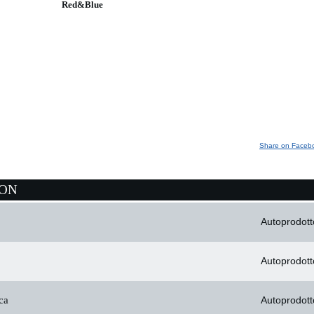
Red&Blue
Share on Faceb
ION
Autoprodott
Autoprodott
ca
Autoprodott