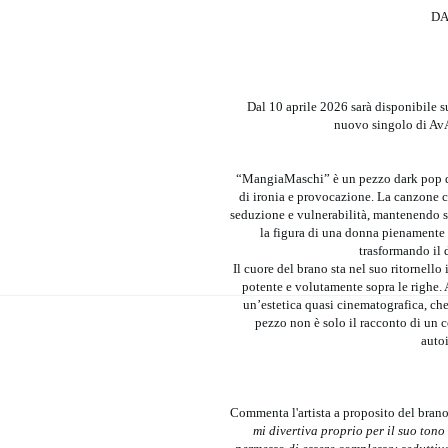
DA
Dal 10 aprile 2026 sarà disponibile s
nuovo singolo di Av
“MangiaMaschi” è un pezzo dark pop dall
di ironia e provocazione. La canzone c
seduzione e vulnerabilità, mantenendo se
la figura di una donna pienamente 
trasformando il d
Il cuore del brano sta nel suo ritornello
potente e volutamente sopra le righe.
un’estetica quasi cinematografica, che 
pezzo non è solo il racconto di un c
auto
Commenta l'artista a proposito del bran
mi divertiva proprio per il suo tono