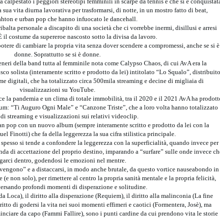
 calpestato i peggiori stereotipi femminili in scarpe da tennis e che si è conquistat
sua vita diurna lavorativa per trasformarsi, di notte, in un mostro fatto di beat,
ton e urban pop che hanno infuocato le dancehall.
ibalta personale a discapito di una società che ci vorrebbe inermi, disillusi e arresi
 il costume da supereroe nascosto sotto la divisa da lavoro.
otere di cambiare la propria vita senza dover scendere a compromessi, anche se si è
donne. Soprattutto se si è donne.
ceneri della band tutta al femminile nota come Calypso Chaos, di cui AvA era la
co solista (interamente scritto e prodotto da lei) intitolato “Lo Squalo”, distribuit
orme digitali, che ha totalizzato circa 500mila streaming e decine di migliaia di
visualizzazioni su YouTube.
lice la pandemia e un clima di totale immobilità, tra il 2020 e il 2021 AvA ha prodott
lbum: “Ti Auguro Ogni Male” e “Canzone Triste”, che a loro volta hanno totalizzato
di streaming e visualizzazioni sui relativi videoclip.
an pop con un nuovo album (sempre interamente scritto e prodotto da lei con la
l Finotti) che fa della leggerezza la sua cifra stilistica principale.
spesso si tende a confondere la leggerezza con la superficialità, quando invece per
nda di accettazione del proprio destino, imparando a “surfare” sulle onde invece ch
garci dentro, godendosi le emozioni nel mentre.
 vengono” e a distaccarsi, in modo anche brutale, da questo vortice nauseabondo in
e (e non solo), per rimettere al centro la propria sanità mentale e la propria felicità,
versando profondi momenti di disperazione e solitudine.
da Loca), il diritto alla disperazione (Requiem), il diritto alla malinconia (La fine
diritto di godersi la vita nei suoi momenti effimeri e caotici (Formentera, Josè), ma
cominciare da capo (Fammi Fallire), sono i punti cardine da cui prendono vita le storie