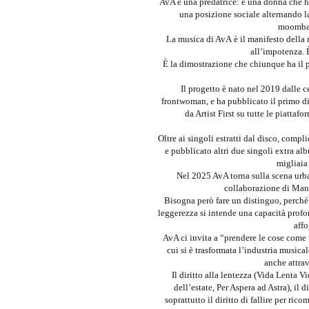
AvA è una predatrice: è una donna che ha
una posizione sociale alternando la 
moombah
La musica di AvA è il manifesto della r
all’impotenza. È
È la dimostrazione che chiunque ha il p
Il progetto è nato nel 2019 dalle 
frontwoman, e ha pubblicato il primo dis
da Artist First su tutte le piattaf
Oltre ai singoli estratti dal disco, comp
e pubblicato altri due singoli extra a
migliaia 
Nel 2025 AvA torna sulla scena urb
collaborazione di Manue
Bisogna però fare un distinguo, perché 
leggerezza si intende una capacità profo
affo
AvA ci invita a “prendere le cose come
cui si è trasformata l’industria musical
anche attra
Il diritto alla lentezza (Vida Lenta Vi
dell’estate, Per Aspera ad Astra), il 
soprattutto il diritto di fallire per ri