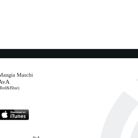
16:32:16
Animali notturni
MALIKA AYANE
Carosello / Believe / A.M.A.S.T. (CAR)
16:33:42
...
Maledetto me
ERS
FULMINACCI
Maciste/ Warner (WMG)
Mangia Maschi
AvA
16:34:58
(Red&Blue)
La Città Degli Angeli
ACHILLE LAURO
Warner Music Italy (WMG)
AvA