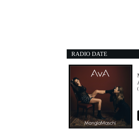
16:36:16
Porno
BAMBOLE DI PEZZA
EMI (UMG)
16:26:57
Sei nell'anima
GIANNA NANNINI
Sony Music (SME)
RADIO DATE
16:32:08
The Adventures of Rain 
RED HOT CHILI PEPP
Warner Music (WMG)
16:36:31
Out My Head
TOPIC, A7S
EMI (UMG)