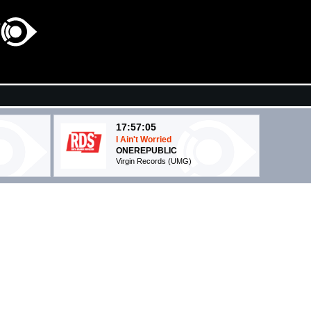
17:57:05
I Ain't Worried
ONEREPUBLIC
Virgin Records (UMG)
18:02:20
 Me
FLAMENCO PARANOIA
SAMURAI JAY
Island Records (UMG)
17:59:56
Tucamacarena
...
BABY K
ords (-)
Columbia (SME)