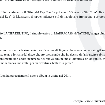
 d’Italia prima con il “King del Rap Tour” e poi con il “Giusto un Giro Tour”, live 
del Rap” di Marracash, il rapper milanese e il dj napoletano irrompono a sorpres
 radio LA TIPA DEL TIPO, il singolo estivo di MARRACASH & TAYONE, banger club
b.
nuovo disco e tra le strumentali ce n'era una di Tayone che avevamo pensato già ne
tesso tempo lontana dal disco che sto preparando che ho deciso di farla uscire subito
babilmente non andrà nemmeno nel nuovo album, ma ci divertiva fin da subito, m
ome si faceva una volta, per far divertire e ballare la gente"
ndra per registrare il nuovo album in uscita nel 2014.
Jacopo Pesce (Universal