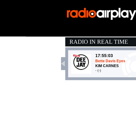
RADIO IN REAL TIME
17:55:03
Bette Davis Eyes
KIM CARNES
- (-)
17:57:03
You Don't Understand
ROXETTE
EMI (UMG)
17:50:17
Movin’ To The Sun
HUGEL, IMAEL ANGEL, 
Make The Girls Dance Rec