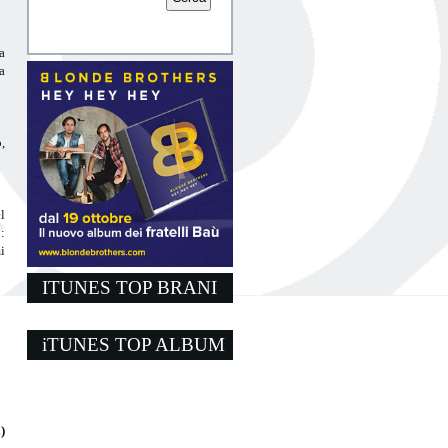
a
a
,
l
:
i
ITUNES TOP BRANI
iTUNES TOP ALBUM
)