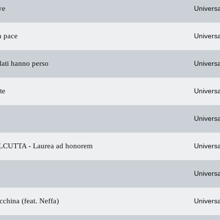
ve
Universa
a pace
Universa
ati hanno perso
Universa
te
Universa
Universa
LCUTTA -
Laurea ad honorem
Universa
Universa
china (feat. Neffa)
Universa