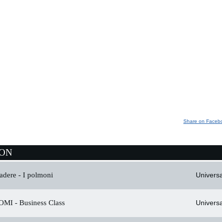
Share on Faceb
ION
adere - I polmoni
Universa
OMI -
Business Class
Universa