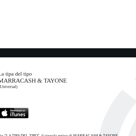
17:54:17
Love Thy Will Be Done
MARTIKA
- (-)
17:49:58
The Banjo Song
MUMFORD & SONS
Island Records (UMG)
La tipa del tipo
MARRACASH & TAYONE
17:52:32
Universal)
Bella giornata
A ...
RARES
Panico SRLS (SME)
 radio “LA TIPA DEL TIPO”, il singolo estivo di MARRACASH & TAYONE.