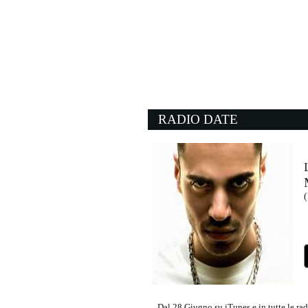
17:54:31
1H
GEOLIER
Atlantic/Warner (WMG)
17:54:54
I Won't Let You Go
JAMES MORRISON
Universal Music (UMG)
RADIO DATE
17:58:13
Slide
GOO GOO DOLLS
- (-)
18:01:26
(
Taki Taki
DJ SNAKE FEAT. SELEN
Virgin Records (UMG)
Dal 28 Giugno su iTunes e in tutte le