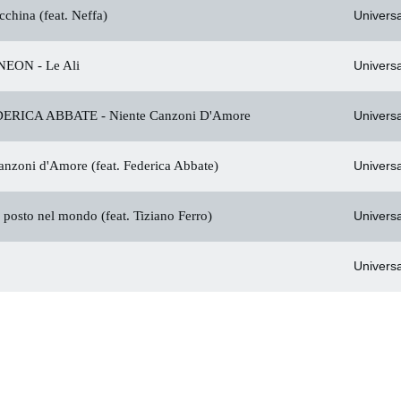
china (feat. Neffa)
Universa
EON - Le Ali
Universa
ERICA ABBATE -
Niente Canzoni D'Amore
Universa
nzoni d'Amore (feat. Federica Abbate)
Universa
posto nel mondo (feat. Tiziano Ferro)
Universa
Universa