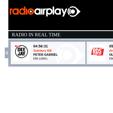
RADIO IN REAL TIME
04:56:31
05
Solsbury Hill
dr
PETER GABRIEL
OL
EMI (UMG)
EM
05:04:37
0
Movin’ To The Sun
R
HUGEL, IMAEL ANGEL, ...
L
Make The Girls Dance Records (-)
E
05:10:19
0
Wink Wink
P
CHARLI XCX
D
Charli XCX/Atlantic (WMG)
Du