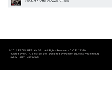
NADA -
Una pioggia di sale
© 2014 RADIO AIRPLAY SRL - All Rights Reserved - C.O.E. 21370
Powered by FA. IN. SYSTEM Ltd - Designed by Patrizio Squeglia (yoursmile.it)
Privacy Policy
-
Contattaci