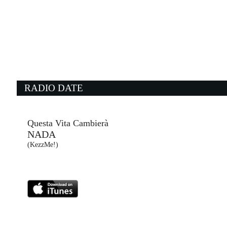
05:05:24
Per sempre sì
SAL DA VINCI
Atlantic Records Italy / Cose ...
04:49:36
0
Evil Ways
H
SANTANA
M
Sony Music (SME)
W
RADIO DATE
05:05:34
0
Nightshift Superstar
S
MUSE
P
Warner Music (WMG)
Ep
Questa Vita Cambierà
NADA
04:58:52
0
(KezzMe!)
Aria
G
ARGY & OMNYA
T
Afterlife (-)
C