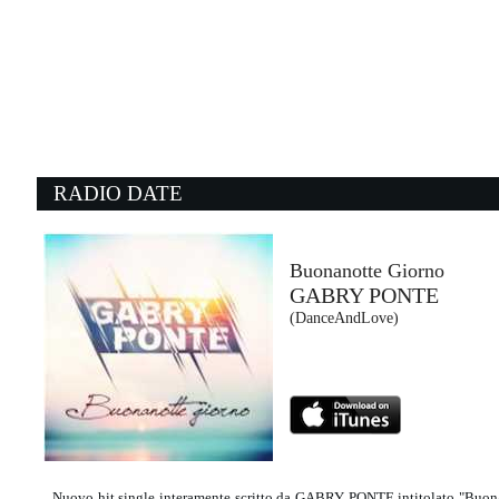
08:17:15
Parla Con Me
EROS RAMAZZOTTI
Sony Music (SME)
08:13:30
0
The Game Of Love
N
MICHELLE BRANCH & NEW...
A
BMG Rights Management (-)
S
RADIO DATE
08:11:45
0
Nightshift Superstar
W
MUSE
B
Warner Music (WMG)
S
Buonanotte Giorno
GABRY PONTE
08:16:08
0
(DanceAndLove)
Love To Go
B
LOST FREQUENCIES, ...
O
Time (-)
E
Nuovo hit single interamente scritto da GABRY PONTE intitolato "Buona