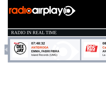
RADIO IN REAL TIME
07:48:32
08
ANTIDROGA
Ca
EMMA, FABRI FIBRA
AN
Island Records (UMG)
La
08:09:02
0
Tu cosa fai questa sera
L
NOEMI, VITO SALAMANCA
C
Columbia (SME)
Ti
08:14:52
0
Da Dio
S
BRESH
P
Epic Records (SME)
Ep