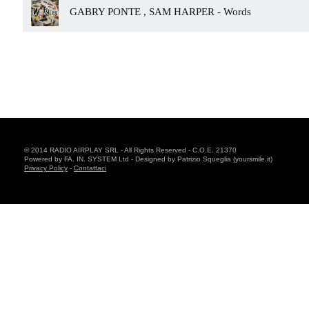
GABRY PONTE , SAM HARPER -
Words
© 2014 RADIO AIRPLAY SRL - All Rights Reserved - C.O.E. 21370
Powered by FA. IN. SYSTEM Ltd - Designed by Patrizio Squeglia (yoursmile.it)
Privacy Policy
-
Contattaci