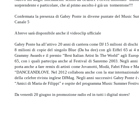
sorprendente e particolare, che al primo ascolto è già un tormentone!!!
Confermata la presenza di Gabry Ponte in diverse puntate del Music Sum
Canale 5
A breve sarà disponibile anche il videoclip ufficiale
Gabry Ponte ha all’attivo 20 anni di carriera come DJ 15 milioni di dischi 
8 milioni di copie del singolo Blue (Da ba dee) con gli Eiffel 65 ai 4
Grammy Awards e il premio “Best Italian Artist In The World” agli Europ
65, con i quali partecipa anche al Festival di Sanremo 2003. Negli anni 
porta anche a fare remix di artisti come Jovanotti, Modà, Fabri Fibra e Mar
“DANCEANDLOVE. Nel 2012 collabora anche con la star internazionale Pi
della celebre rivista inglese DJMag. Negli anni successivi Gabry Ponte è
“Amici di Maria de Filippi” e ospite del programma Music Summer Festiva
Da venerdi 20 giugno in promozione radio ed in tutti i digital stores!