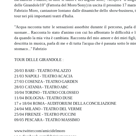
delle Girandole10" (Fattoria del Moro/Sony) in uscita il prossimo 17 ma
Fabrizio Moro, cantautore lontano dalle dinamiche dello show-business,
tour nei più importanti teatri d'Italia.
"Acqua racconta tutte le sensazioni assorbite durante il percorso, parla di 
suonare... Racconta lo stato d'animo con cui ho affrontato le difficoltà e 
da quando la mia vita è cambiata. Racconta del mio amore e dei miei figli, 
descritta in musica, parla di me e di tutta l'acqua che è passata sotto le mi
stomaco..." Fabrizio
TOUR DELLE GIRANDOLE :
20/03 BARI - TEATRO PALAZZO
21/03 NAPOLI - TEATRO ACACIA
27/03 COSENZA - TEATRO GARDEN
28/03 CATANIA - TEATRO ABC
10/04 TORINO - TEATRO COLOSSEO
11/04 BOLOGNA - TEATRO DUSE
17 e 18/04 ROMA - AUDITORIUM DELLA CONCILIAZIONE
24/04 MILANO - TEATRO DEL VERME
25/04 FIRENZE - TEATRO PUCCINI
09/05 PESCARA - TEATRO MASSIMO
www.twitter.com/amicidelmoro