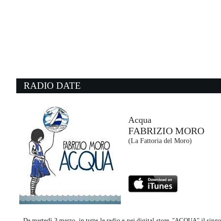
RADIO DATE
Acqua
FABRIZIO MORO
(La Fattoria del Moro)
Da martedì 3 marzo, in tutte le radio e nei digital store, "ACQUA" il sin