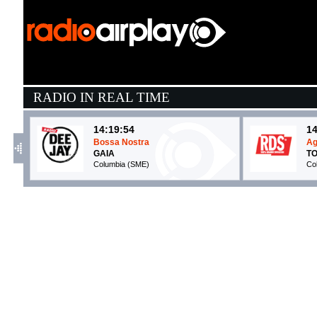
RADIO IN REAL TIME
14:19:54
14
Bossa Nostra
Ag
GAIA
T
Columbia (SME)
Co