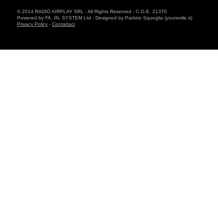
© 2014 RADIO AIRPLAY SRL - All Rights Reserved - C.O.E. 21370
Powered by FA. IN. SYSTEM Ltd - Designed by Patrizio Squeglia (yoursmile.it)
Privacy Policy
-
Contattaci