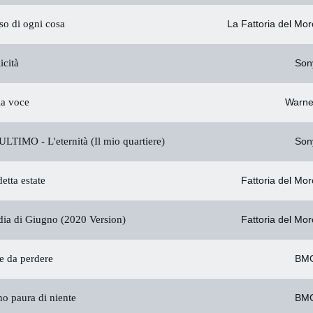
so di ogni cosa
La Fattoria del Mor
icità
Son
a voce
Warne
ULTIMO -
L'eternità (Il mio quartiere)
Son
tta estate
Fattoria del Mor
ia di Giugno (2020 Version)
Fattoria del Mor
e da perdere
BM
o paura di niente
BM