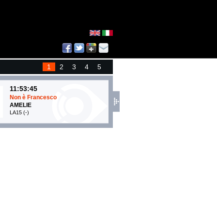
1
2
3
4
5
11:53:45
11:50:53
Non è Francesco
Material Lover
AMELIE
SIENNA SPIRO
LA15 (-)
EMI (UMG)