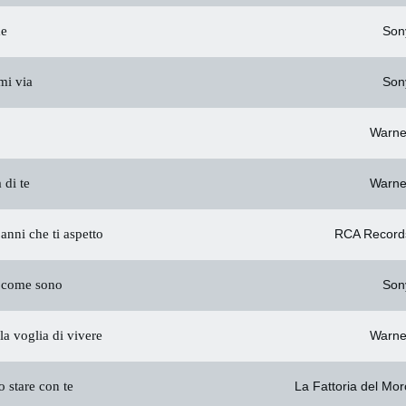
me
Son
mi via
Son
Warne
 di te
Warne
nni che ti aspetto
RCA Record
come sono
Son
la voglia di vivere
Warne
 stare con te
La Fattoria del Mor