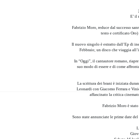
E’ il
Fabrizio Moro, reduce dal successo sanre
testo e certificato Or
Il nuovo singolo è estratto dall’Ep di in
Febbraio; un disco che viaggia all’i
In “Oggi”, il cantautore romano, riapre 
suo modo di essere e di come affronta
La scrittura dei brani è iniziata dur
Leonardi con Giacomo Ferrara e Vinic
affascinato la critica cinema
Fabrizio Moro è stato 
Sono state annunciate le prime date del 
L
Giove