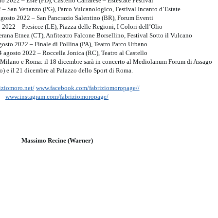
o 2022 – Este (PD), Castello Carrarese – Estestate Festival
– San Venanzo (PG), Parco Vulcanologico, Festival Incanto d’Estate
gosto 2022 – San Pancrazio Salentino (BR), Forum Eventi
2022 – Presicce (LE), Piazza delle Regioni, I Colori dell’Olio
rana Etnea (CT), Anfiteatro Falcone Borsellino, Festival Sotto il Vulcano
osto 2022 – Finale di Pollina (PA), Teatro Parco Urbano
 agosto 2022 – Roccella Jonica (RC), Teatro al Castello
di Milano e Roma: il 18 dicembre sarà in concerto al Mediolanum Forum di Assago
) e il 21 dicembre al Palazzo dello Sport di Roma.
iziomoro.net/
www.facebook.com/fabriziomoropage//
www.instagram.com/fabriziomoropage/
Massimo Recine (Warner)