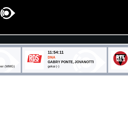
11:54:11
DNA
GABRY PONTE, JOVANOTTI
arner (WMG)
gekai (-)