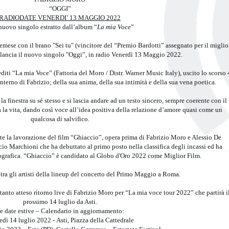
“OGGI”
RADIODATE VENERDI’ 13 MAGGIO 2022
 nuovo singolo estratto dall’album “
La mia Voce
”
mese con il brano "Sei tu" (vincitore del “Premio Bardotti” assegnato per il miglio
o) lancia il nuovo singolo "Oggi”, in radio Venerdì 13 Maggio 2022.
editi “La mia Voce” (Fattoria del Moro / Distr. Warner Music Italy), uscito lo scorso 
nterno di Fabrizio; della sua anima, della sua intimità e della sua vena poetica.
la finestra su sé stesso e si lascia andare ad un testo sincero, sempre coerente con il
 la vita, dando così voce all’idea positiva della relazione d’amore quasi come un
qualcosa di salvifico.
ante la lavorazione del film “Ghiaccio”, opera prima di Fabrizio Moro e Alessio De
io Marchioni che ha debuttato al primo posto nella classifica degli incassi ed ha
tografica. “Ghiaccio” è candidato al Globo d'Oro 2022 come Miglior Film.
tra gli artisti della lineup del concerto del Primo Maggio a Roma.
tanto atteso ritorno live di Fabrizio Moro per “La mia voce tour 2022” che partirà i
prossimo 14 luglio da Asti.
e date estive – Calendario in aggiornamento:
dì 14 luglio 2022 - Asti, Piazza della Cattedrale