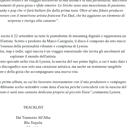
Questo brano è un viaggio attraverso la mia anima e la mia personalità. Racconto
 momenti di pura gioia e sfide emotive. Le liriche sono una mescolanza di passione,
unky e pop che vi farà ballare fin dalla prima nota. Oltre al mio fidato producer
orare con il misterioso artista francese Fat Dad, che ha aggiunto un elemento di
sorpresa e intrigo alla canzone”.
cita il 22 settembre su tutte le piattaforme di streaming digitale e rappresenta un
ll'artista. Scritto e prodotto da Marco Canigiula, il disco è composto da otto tracce
l'essenza della personalità vibrante e complessa di Lynora.
in, trap e indie, ogni traccia è un viaggio emozionale che invita gli ascoltatori ad
esplorare il mondo dell'artista.
o speciale nella vita di Lynora, la nascita del suo primo figlio, a cui è stato dato i
 discografico non solo una creazione artistica, ma anche un testimone tangibile
ore e della gioia che accompagnano una nuova vita.
mio primo album, su cui ho lavorato intensamente con il mio produttore e compagno
Abbiamo scelto settembre come data d'uscita perché coinciderà con la nascita del
lbum ci sarà una canzone dedicata proprio al piccolo Enea”,
commenta Lynora.
TRACKLIST
Dal Tramonto All'Alba
Blu Tequila