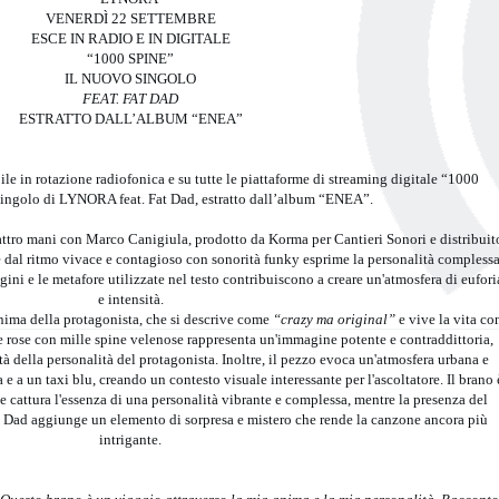
VENERDÌ 22 SETTEMBRE
ESCE IN RADIO E IN DIGITALE
“1000 SPINE”
IL NUOVO SINGOLO
FEAT. FAT DAD
ESTRATTO DALL’ALBUM “ENEA”
le in rotazione radiofonica e su tutte le piattaforme di streaming digitale “1000
singolo di LYNORA feat. Fat Dad, estratto dall’album “ENEA”.
tro mani con Marco Canigiula, prodotto da Korma per Cantieri Sonori e distribuit
 dal ritmo vivace e contagioso con sonorità funky esprime la personalità complessa
gini e le metafore utilizzate nel testo contribuiscono a creare un'atmosfera di eufori
e intensità.
anima della protagonista, che si descrive come
“crazy ma original”
e vive la vita co
e rose con mille spine velenose rappresenta un'immagine potente e contraddittoria,
tà della personalità del protagonista. Inoltre, il pezzo evoca un'atmosfera urbana e
 a un taxi blu, creando un contesto visuale interessante per l'ascoltatore. Il brano 
 cattura l'essenza di una personalità vibrante e complessa, mentre la presenza del
Fat Dad aggiunge un elemento di sorpresa e mistero che rende la canzone ancora più
intrigante.