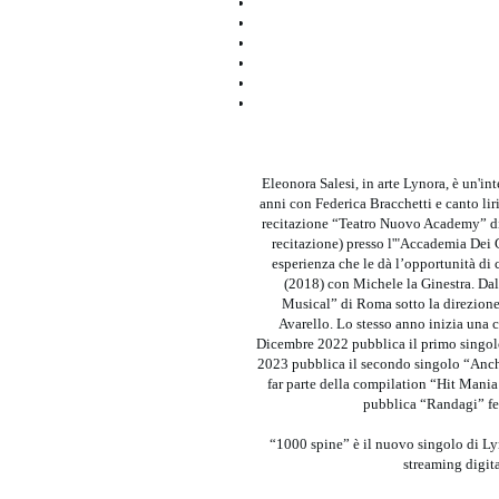
Eleonora Salesi, in arte Lynora, è un'in
anni con Federica Bracchetti e canto lir
recitazione “Teatro Nuovo Academy” di 
recitazione) presso l'"Accademia Dei
esperienza che le dà l’opportunità di
(2018) con Michele la Ginestra. Dal
Musical” di Roma sotto la direzione 
Avarello. Lo stesso anno inizia una 
Dicembre 2022 pubblica il primo singolo 
2023 pubblica il secondo singolo “Anche
far parte della compilation “Hit Mani
pubblica “Randagi” fe
“1000 spine” è il nuovo singolo di Lyn
streaming digit