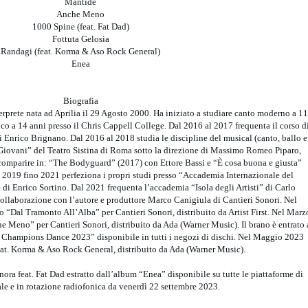
Mantide
Anche Meno
1000 Spine (feat. Fat Dad)
Fottuta Gelosia
Randagi (feat. Korma & Aso Rock General)
Enea
Biografia
terprete nata ad Aprilia il 29 Agosto 2000. Ha iniziato a studiare canto moderno a 11
ico a 14 anni presso il Chris Cappell College. Dal 2016 al 2017 frequenta il corso d
Enrico Brignano. Dal 2016 al 2018 studia le discipline del musical (canto, ballo e
 Giovani” del Teatro Sistina di Roma sotto la direzione di Massimo Romeo Piparo,
 comparire in: “The Bodyguard” (2017) con Ettore Bassi e “È cosa buona e giusta”
 2019 fino 2021 perfeziona i propri studi presso “Accademia Internazionale del
di Enrico Sortino. Dal 2021 frequenta l’accademia “Isola degli Artisti” di Carlo
collaborazione con l’autore e produttore Marco Canigiula di Cantieri Sonori. Nel
“Dal Tramonto All’Alba” per Cantieri Sonori, distribuito da Artist First. Nel Marz
 Meno” per Cantieri Sonori, distribuito da Ada (Warner Music). Il brano è entrato 
a Champions Dance 2023” disponibile in tutti i negozi di dischi. Nel Maggio 2023
at. Korma & Aso Rock General, distribuito da Ada (Warner Music).
ora feat. Fat Dad estratto dall’album “Enea” disponibile su tutte le piattaforme di
ale e in rotazione radiofonica da venerdì 22 settembre 2023.