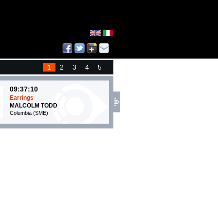
1
2
3
4
5
09:37:10
09:41:06
Earrings
Dimanche Midi Pile
MALCOLM TODD
GISÈLE
Columbia (SME)
Warner Music Italy (WMG