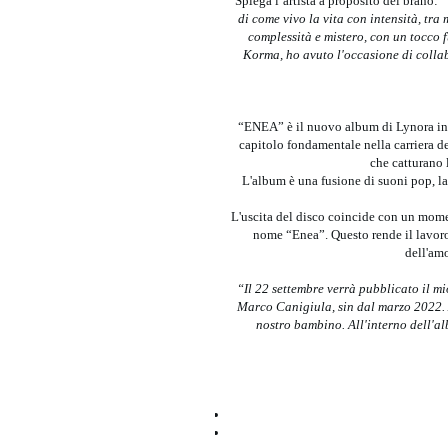
Spiega l’artista a proposito del brano:
“
di come vivo la vita con intensità, tra
complessità e mistero, con un tocco f
Korma, ho avuto l'occasione di collab
“ENEA” è il nuovo album di Lynora in us
capitolo fondamentale nella carriera de
che catturano 
L'album è una fusione di suoni pop, lat
L'uscita del disco coincide con un moment
nome “Enea”. Questo rende il lavoro
dell'am
“Il 22 settembre verrà pubblicato il 
Marco Canigiula, sin dal marzo 2022. 
nostro bambino. All'interno dell'a