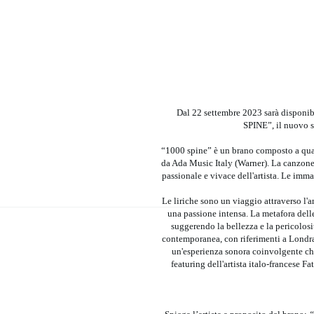
Dal 22 settembre 2023 sarà disponibi
SPINE”, il nuovo 
“1000 spine” è un brano composto a quat
da Ada Music Italy (Warner). La canzone
passionale e vivace dell'artista. Le imma
Le liriche sono un viaggio attraverso l'
una passione intensa. La metafora dell
suggerendo la bellezza e la pericolosi
contemporanea, con riferimenti a Londra e
un'esperienza sonora coinvolgente che
featuring dell'artista italo-francese 