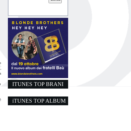
o
,
a
ITUNES TOP BRANI
n
è
iTUNES TOP ALBUM