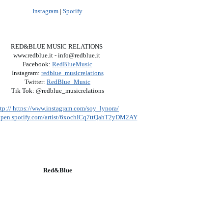
Instagram
|
Spotify
RED&BLUE MUSIC RELATIONS
www.redblue.it - info@redblue.it
Facebook:
RedBlueMusic
Instagram:
redblue_musicrelations
Twitter:
RedBlue_Music
Tik Tok: @redblue_musicrelations
ttp:// https://www.instagram.com/soy_lynora/
/open.spotify.com/artist/6xochICq7ttQahT2yDM2AY
Red&Blue