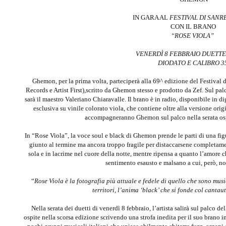
IN GARA AL
FESTIVAL DI SANR
CON IL BRANO
“ROSE VIOLA”
VENERDÌ 8 FEBBRAIO DUETT
DIODATO E CALIBRO 3
Ghemon, per la prima volta, parteciperà alla 69^ edizione del Festival
Records e Artist First),scritto da Ghemon stesso e prodotto da Zef. Sul pal
sarà il maestro Valeriano Chiaravalle. Il brano è in radio, disponibile in di
esclusiva su vinile colorato viola, che contiene oltre alla versione origi
accompagneranno Ghemon sul palco nella serata ospi
In “Rose Viola”, la voce soul e black di Ghemon prende le parti di una fig
giunto al termine ma ancora troppo fragile per distaccarsene completament
sola e in lacrime nel cuore della notte, mentre ripensa a quanto l’amore c
sentimento esausto e malsano a cui, però, non
“
Rose Viola è la fotografia più attuale e fedele di quello che sono mus
territori, l’anima ‘black’ che si fonde col cantau
Nella serata dei duetti di venerdì 8 febbraio, l’artista salirà sul palco d
ospite nella scorsa edizione scrivendo una strofa inedita per il suo brano i