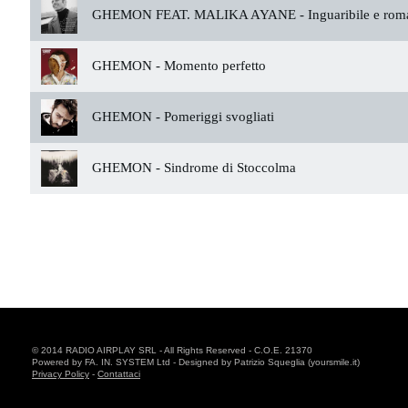
GHEMON FEAT. MALIKA AYANE -
Inguaribile e rom
GHEMON -
Momento perfetto
GHEMON -
Pomeriggi svogliati
GHEMON -
Sindrome di Stoccolma
© 2014 RADIO AIRPLAY SRL - All Rights Reserved - C.O.E. 21370
Powered by FA. IN. SYSTEM Ltd - Designed by Patrizio Squeglia (yoursmile.it)
Privacy Policy
-
Contattaci