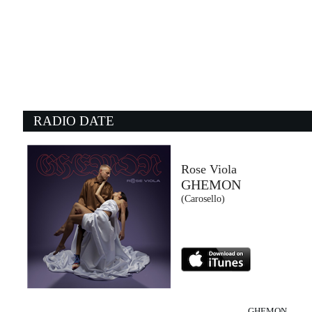
12:24:07
ANTIDROGA
EMMA, FABRI FIBRA
Island Records (UMG)
11:16:44
1
I'll Be Waiting
Yo
LENNY KRAVITZ
R
Virgin Records (UMG)
- 
RADIO DATE
12:10:48
1
Young Again
S
SHINEDOWN
D
Atlantic Records (-)
Un
Rose Viola
GHEMON
12:23:47
1
(Carosello)
2step
Le
ED SHEERAN FEAT. ULTIMO
B
An Asylum Records UK release, a ...
Un
GHEMON