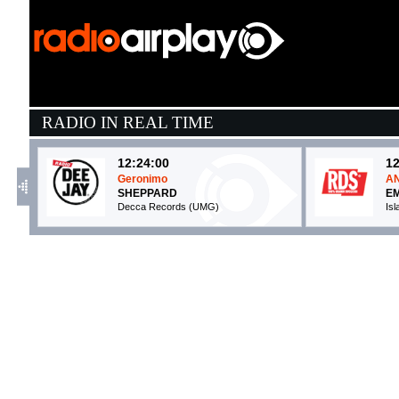
RADIO IN REAL TIME
12:24:00
12
Geronimo
A
SHEPPARD
EM
Decca Records (UMG)
Is
12:19:30
1
Miracles (Someone Special)
W
COLDPLAY
A
Parlophone (WMG)
E
12:22:05
1
Danceteria
C
MADONNA
A
Warner/Boy Toy (WMG)
La