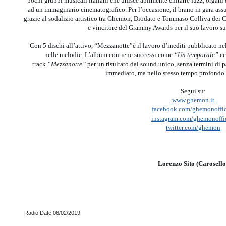
pochi gruppi musicali italiani che unisce abilmente chitarre fuzz, organi 
ad un immaginario cinematografico. Per l’occasione, il brano in gara as
grazie al sodalizio artistico tra Ghemon, Diodato e Tommaso Colliva dei Ca
e vincitore del Grammy Awards per il suo lavoro s
Con 5 dischi all’attivo, “Mezzanotte”è il lavoro d’inediti pubblicato nel
nelle melodie. L’album contiene successi come
“Un temporale”
ce
track
“Mezzanotte”
per un risultato dal sound unico, senza termini di 
immediato, ma nello stesso tempo profondo e
Segui su:
www.ghemon.it
facebook.com/ghemonoffic
instagram.com/ghemonoffi
twitter.com/ghemon
Lorenzo Sito (Carosello
Radio Date:06/02/2019