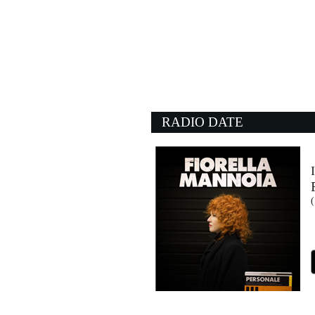
19:17:31
Spirito nel buio
ZUCCHERO
Polydor (UMG)
19:09:21
Carè
NU GENEA
NG Records (-)
RADIO DATE
19:13:46
Summer of '69
BRYAN ADAMS
Universal Music (UMG)
19:16:38
Movin’ To The Sun
HUGEL, IMAEL ANGEL, 
Make The Girls Dance Rec