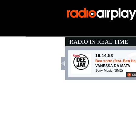
RADIO IN REAL TIME
19:14:53
Boa sorte (feat. Ben Ha
VANESSA DA MATA
Sony Music (SME)
19:13:30
Calipso
CHARLIE CHARLES & .
Island Records (UMG)
19:18:37
ANTIDROGA
EMMA, FABRI FIBRA
Island Records (UMG)