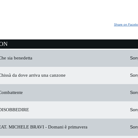
Share on Faceb
ION
he sia benedetta
Son
hissà da dove arriva una canzone
Son
ombattente
Son
DISOBBEDIRE
Son
AT. MICHELE BRAVI -
Domani è primavera
Son