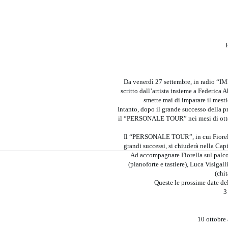
R
Da venerdì 27 settembre, in radi
scritto dall’artista insieme a Federica
smette mai di imparare il mesti
Intanto, dopo il grande successo della pr
il “PERSONALE TOUR” nei mesi di ottobr
Il “PERSONALE TOUR”, in cui Fiorella
grandi successi, si chiuderà nella Ca
Ad accompagnare Fiorella sul palco 
(pianoforte e tastiere), Luca Visigal
(chi
Queste le prossime date d
3
10 ottobre