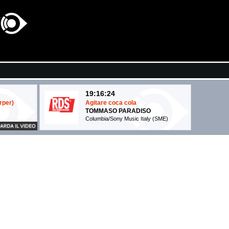
19:16:24
rper)
Agitare coca cola
TOMMASO PARADISO
Columbia/Sony Music Italy (SME)
19:15:46
Replay
..
IYAZ
Warner Music (WMG)
19:12:50
Talk To You
ANOTR FEAT. 54 ULTRA
No Art (-)