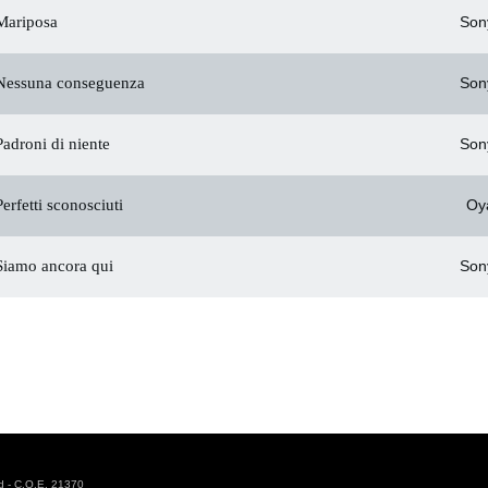
ariposa
Son
essuna conseguenza
Son
adroni di niente
Son
erfetti sconosciuti
Oy
iamo ancora qui
Son
d - C.O.E. 21370