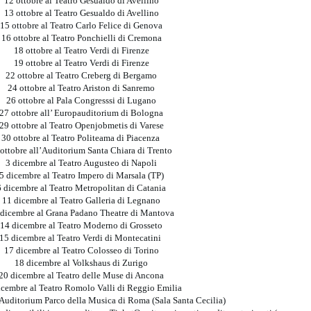
12 ottobre al Teatro Gesualdo di Avellino
13 ottobre al Teatro Gesualdo di Avellino
15 ottobre al Teatro Carlo Felice di Genova
16 ottobre al Teatro Ponchielli di Cremona
18 ottobre al Teatro Verdi di Firenze
19 ottobre al Teatro Verdi di Firenze
22 ottobre al Teatro Creberg di Bergamo
24 ottobre al Teatro Ariston di Sanremo
26 ottobre al Pala Congresssi di Lugano
27 ottobre all’ Europauditorium di Bologna
29 ottobre al Teatro Openjobmetis di Varese
30 ottobre al Teatro Politeama di Piacenza
ottobre all’Auditorium Santa Chiara di Trento
3 dicembre al Teatro Augusteo di Napoli
5 dicembre al Teatro Impero di Marsala (TP)
6 dicembre al Teatro Metropolitan di Catania
11 dicembre al Teatro Galleria di Legnano
 dicembre al Grana Padano Theatre di Mantova
14 dicembre al Teatro Moderno di Grosseto
15 dicembre al Teatro Verdi di Montecatini
17 dicembre al Teatro Colosseo di Torino
18 dicembre al Volkshaus di Zurigo
20 dicembre al Teatro delle Muse di Ancona
icembre al Teatro Romolo Valli di Reggio Emilia
Auditorium Parco della Musica di Roma (Sala Santa Cecilia)