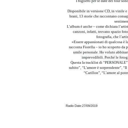
I biglietti per le date del tour so
Disponibile in versione CD, in vinile
brani, 13 storie che raccontano consape
sentiment
L’album è anche – come dichiara l’artista
canzoni, infatti, trovano spazio foto
fotografia, che l’ar
«Essere appassionati di qualcosa è la
racconta Fiorella – io ho scoperto da 
umile personale. Ho voluto abbinare
imprevedibili. Perché le fotog
Questa la tracklist di “PERSONALE”: 
subito”, “L’amore è sorprendente”, “Il
“Carillon”, “L’amore al pot
Radio Date:27/09/2019