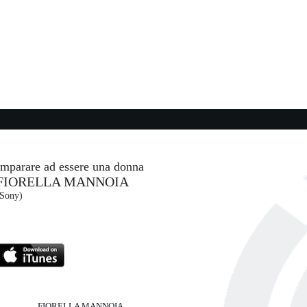
19:12:53
Satellite
HARRY STYLES
Columbia (SME)
18:58:14
Sugar, Sugar
ARCHIES
- (-)
Imparare ad essere una donna
FIORELLA MANNOIA
19:15:09
(Sony)
Danceteria
...
MADONNA
ords (-)
Warner/Boy Toy (WMG)
FIORELLA MANNOIA