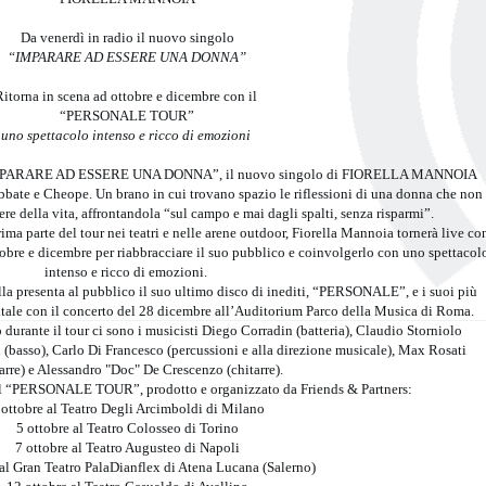
Da venerdì in radio il nuovo singolo
“IMPARARE AD ESSERE UNA DONNA”
itorna in scena ad ottobre e dicembre con il
“PERSONALE TOUR”
uno spettacolo intenso e ricco di emozioni
o “IMPARARE AD ESSERE UNA DONNA”, il nuovo singolo di FIORELLA MANNOIA
 Abbate e Cheope. Un brano in cui trovano spazio le riflessioni di una donna che non
ere della vita, affrontandola “sul campo e mai dagli spalti, senza risparmi”.
ima parte del tour nei teatri e nelle arene outdoor, Fiorella Mannoia tornerà live co
e e dicembre per riabbracciare il suo pubblico e coinvolgerlo con uno spettacol
intenso e ricco di emozioni.
 presenta al pubblico il suo ultimo disco di inediti, “PERSONALE”, e i suoi più
pitale con il concerto del 28 dicembre all’Auditorium Parco della Musica di Roma.
durante il tour ci sono i musicisti Diego Corradin (batteria), Claudio Storniolo
li (basso), Carlo Di Francesco (percussioni e alla direzione musicale), Max Rosati
tarre) e Alessandro "Doc" De Crescenzo (chitarre).
el “PERSONALE TOUR”, prodotto e organizzato da Friends & Partners:
 ottobre al Teatro Degli Arcimboldi di Milano
5 ottobre al Teatro Colosseo di Torino
7 ottobre al Teatro Augusteo di Napoli
 al Gran Teatro PalaDianflex di Atena Lucana (Salerno)