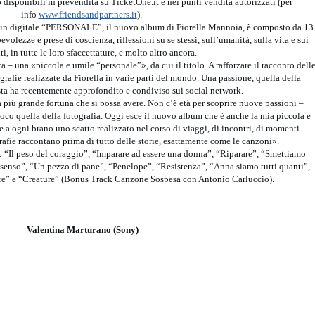
no disponibili in prevendita su TicketOne.it e nei punti vendita autorizzati (per
info
www.friendsandpartners.it
).
 e in digitale “PERSONALE”, il nuovo album di Fiorella Mannoia, è composto da 13
volezze e prese di coscienza, riflessioni su se stessi, sull’umanità, sulla vita e sui
i, in tutte le loro sfaccettature, e molto altro ancora.
 – una «piccola e umile “personale”», da cui il titolo. A rafforzare il racconto dell
grafie realizzate da Fiorella in varie parti del mondo. Una passione, quella della
tista ha recentemente approfondito e condiviso sui social network.
 più grande fortuna che si possa avere. Non c’è età per scoprire nuove passioni –
poco quella della fotografia. Oggi esce il nuovo album che è anche la mia piccola e
 a ogni brano uno scatto realizzato nel corso di viaggi, di incontri, di momenti
rafie raccontano prima di tutto delle storie, esattamente come le canzoni».
“Il peso del coraggio”, “Imparare ad essere una donna”, “Riparare”, “Smettiamo
 senso”, “Un pezzo di pane”, “Penelope”, “Resistenza”, “Anna siamo tutti quanti”,
ere” e “Creature” (Bonus Track Canzone Sospesa con Antonio Carluccio).
Valentina Marturano (Sony)