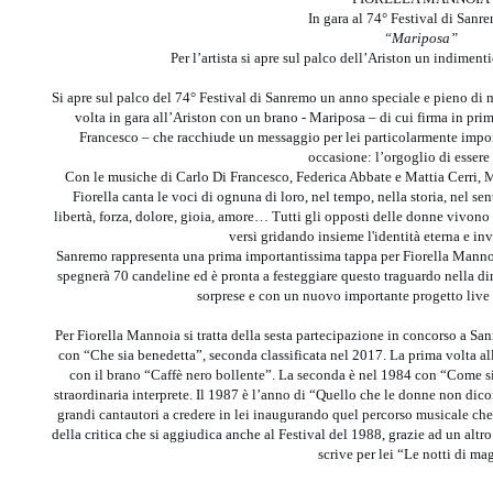
In gara al 74° Festival di Sanr
“Mariposa”
Per l’artista si apre sul palco dell’Ariston un indimen
Si apre sul palco del 74° Festival di Sanremo un anno speciale e pieno di m
volta in gara all’Ariston con un brano - Mariposa – di cui firma in pri
Francesco – che racchiude un messaggio per lei particolarmente impo
occasione: l’orgoglio di essere
Con le musiche di Carlo Di Francesco, Federica Abbate e Mattia Cerri, 
Fiorella canta le voci di ognuna di loro, nel tempo, nella storia, nel s
libertà, forza, dolore, gioia, amore… Tutti gli opposti delle donne vivono
versi gridando insieme l'identità eterna e in
Sanremo rappresenta una prima importantissima tappa per Fiorella Mannoia
spegnerà 70 candeline ed è pronta a festeggiare questo traguardo nella dim
sorprese e con un nuovo importante progetto live 
Per Fiorella Mannoia si tratta della sesta partecipazione in concorso a San
con “Che sia benedetta”, seconda classificata nel 2017. La prima volta all
con il brano “Caffè nero bollente”. La seconda è nel 1984 con “Come si 
straordinaria interprete. Il 1987 è l’anno di “Quello che le donne non dico
grandi cantautori a credere in lei inaugurando quel percorso musicale che 
della critica che si aggiudica anche al Festival del 1988, grazie ad un alt
scrive per lei “Le notti di ma