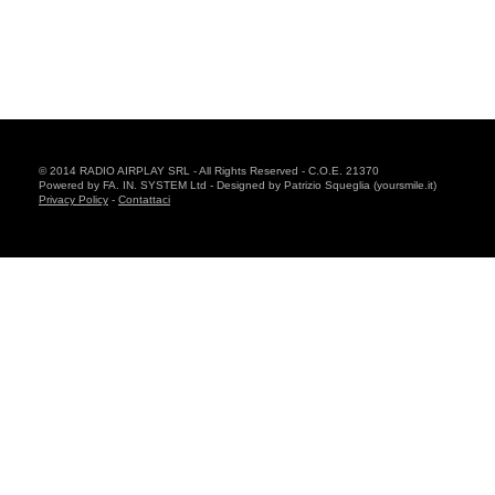
© 2014 RADIO AIRPLAY SRL - All Rights Reserved - C.O.E. 21370
Powered by FA. IN. SYSTEM Ltd - Designed by Patrizio Squeglia (yoursmile.it)
Privacy Policy
-
Contattaci