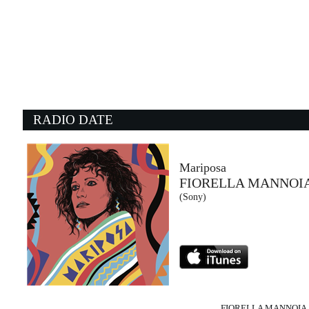
08:17:43
Figlia di...
Loredana Bertè
Warner Music (WMG)
08:14:13
0
Boston
J
STELLA LEFTY
G
2026 STELLA LEFTY (WMG)
- 
RADIO DATE
08:13:31
0
Jealous Lover
T
THE ROLLING STONES
C
EMI (UMG)
Wa
Mariposa
FIORELLA MANNOI
08:25:58
0
(Sony)
Pare
C
GHALI FEAT. MADAME
K
Warner /Sugar (-)
C
FIORELLA MANNOIA