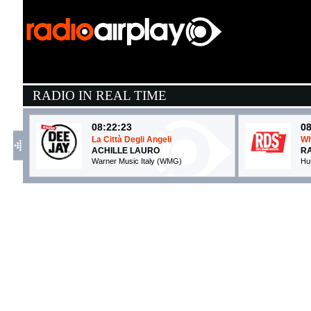
RADIO IN REAL TIME
08:22:23
08
La Città Degli Angeli
Wh
ACHILLE LAURO
R
Warner Music Italy (WMG)
Hu
08:09:57
0
Tu cosa fai questa sera
C
NOEMI, VITO SALAMANCA
A
Columbia (SME)
La
08:27:07
0
Viajando Por El Mundo
V
KAROL G, MANU CHAO
K
EMI (UMG)
E