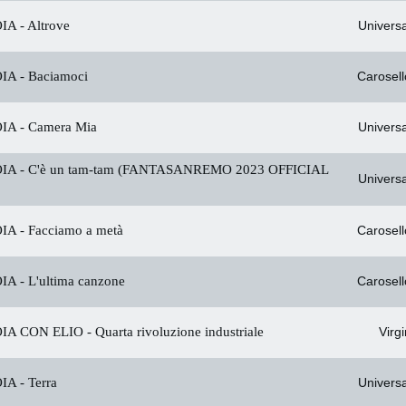
IA -
Altrove
Universa
IA -
Baciamoci
Carosell
IA -
Camera Mia
Universa
IA -
C'è un tam-tam (FANTASANREMO 2023 OFFICIAL
Universa
IA -
Facciamo a metà
Carosell
IA -
L'ultima canzone
Carosell
IA CON ELIO -
Quarta rivoluzione industriale
Virgi
IA -
Terra
Universa