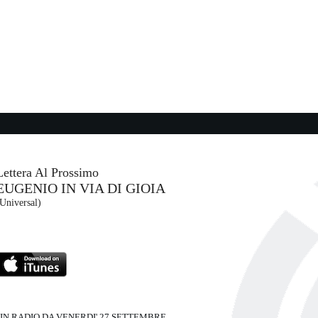
e ...
00:54:04
ll)
Skyline
IZO FITZROY
Jalapeno Records (-)
01:16:04
Amore è
ELISA
Island Records (UMG)
Lettera Al Prossimo
EUGENIO IN VIA DI GIOIA
01:15:52
Universal)
Cabana
IRAMA
Warner Music (WMG)
IN RADIO DA VENERDI' 27 SETTEMBRE