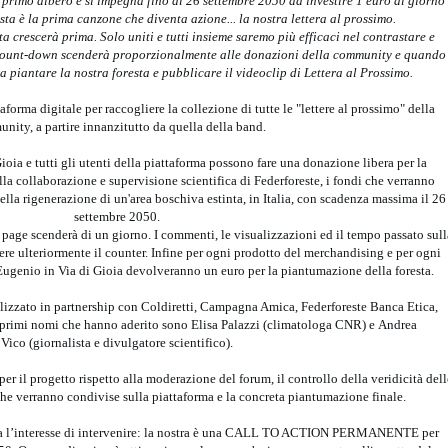
 primo albero e si impegna fino al 26 settembre 2050 ad investire 1 euro al giorno
sta è la prima canzone che diventa azione... la nostra lettera al prossimo.
a crescerà prima. Solo uniti e tutti insieme saremo più efficaci nel contrastare e
 count-down scenderà proporzionalmente alle donazioni della community e quando
 piantare la nostra foresta e pubblicare il videoclip di Lettera al Prossimo.
aforma digitale per raccogliere la collezione di tutte le "lettere al prossimo" della
nity, a partire innanzitutto da quella della band.
ioia e tutti gli utenti della piattaforma possono fare una donazione libera per la
lla collaborazione e supervisione scientifica di Federforeste, i fondi che verranno
ella rigenerazione di un'area boschiva estinta, in Italia, con scadenza massima il 26
settembre 2050.
 page scenderà di un giorno. I commenti, le visualizzazioni ed il tempo passato sull
ere ulteriormente il counter. Infine per ogni prodotto del merchandising e per ogni
 Eugenio in Via di Gioia devolveranno un euro per la piantumazione della foresta.
ealizzato in partnership con Coldiretti, Campagna Amica, Federforeste Banca Etica,
 primi nomi che hanno aderito sono Elisa Palazzi (climatologa CNR) e Andrea
Vico (giornalista e divulgatore scientifico).
 per il progetto rispetto alla moderazione del forum, il controllo della veridicità dell
 che verranno condivise sulla piattaforma e la concreta piantumazione finale.
ia l’interesse di intervenire: la nostra è una CALL TO ACTION PERMANENTE per