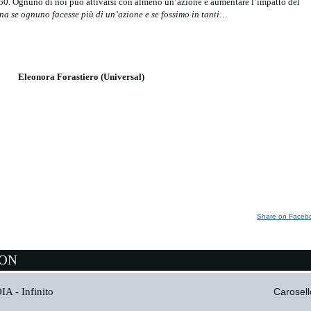
050. Ognuno di noi può attivarsi con almeno un’azione e aumentare l’impatto del
a se ognuno facesse più di un’azione e se fossimo in tanti…
Eleonora Forastiero (Universal)
Share on Faceb
ION
IA -
Infinito
Carosell