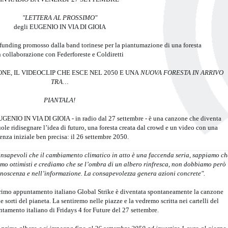
"LETTERA AL PROSSIMO"
degli EUGENIO IN VIA DI GIOIA
d-funding promosso dalla band torinese per la piantumazione di una foresta
n collaborazione con Federforeste e Coldiretti
NE, IL VIDEOCLIP CHE ESCE NEL 2050 E UNA
NUOVA FORESTA IN ARRIVO
TRA…
PIANTALA!
GENIO IN VIA DI GIOIA - in radio dal 27 settembre - è una canzone che diventa
le ridisegnare l’idea di futuro, una foresta creata dal crowd e un video con una
enza iniziale ben precisa: il 26 settembre 2050.
nsapevoli che il cambiamento climatico in atto è una faccenda seria, sappiamo ch
mo ottimisti e crediamo che se l’ombra di un albero rinfresca, non dobbiamo però
noscenza e nell’informazione. La consapevolezza genera azioni concrete".
rimo appuntamento italiano Global Strike è diventata spontaneamente la canzone
e sorti del pianeta. La sentiremo nelle piazze e la vedremo scritta nei cartelli del
tamento italiano di Fridays 4 for Future del 27 settembre.