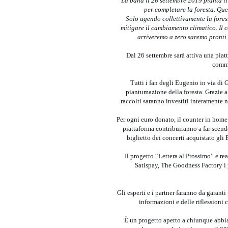
La band il 26 settembre 2019 pianta il
per completare la foresta. Que
Solo agendo collettivamente la forest
mitigare il cambiamento climatico. Il
arriveremo a zero saremo pronti a
Dal 26 settembre sarà attiva una piatt
commu
Tutti i fan degli Eugenio in via di G
piantumazione della foresta. Grazie a
raccolti saranno investiti interamente n
Per ogni euro donato, il counter in home
piattaforma contribuiranno a far scend
biglietto dei concerti acquistato gli
Il progetto “Lettera al Prossimo” è r
Satispay, The Goodness Factory i
Gli esperti e i partner faranno da garanti
informazioni e delle riflessioni
È un progetto aperto a chiunque abb