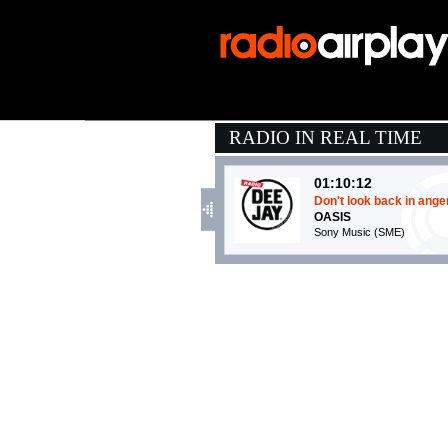
RADIO IN REAL TIME
01:10:12
Don't look back in ange
OASIS
Sony Music (SME)
01:12:57
Summer
CALVIN HARRIS
Sony Music (SME)
23:21:23
Baciami Piccina
AYKO, JUDICI
Langhewood Records (-)