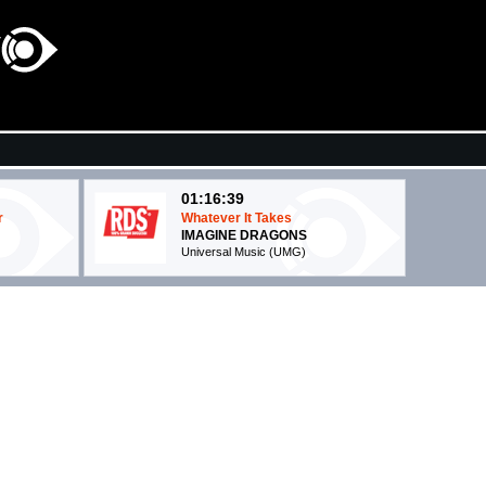
01:16:39
r
Whatever It Takes
IMAGINE DRAGONS
Universal Music (UMG)
01:18:11
Be My Lover
LA BOUCHE
- (-)
01:16:11
Euforia
ANNALISA
Warner Music Italy (WMG)