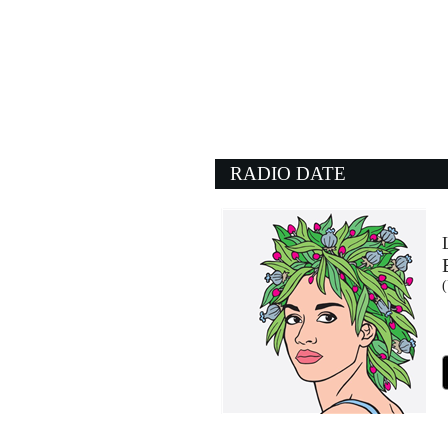
01:16:43
Per sempre sì
SAL DA VINCI
Atlantic Records Italy / Cos
22:55:22
Get Lucky (feat. Pharre
DAFT PUNK
Sony Music (SME)
RADIO DATE
01:14:15
Rock And Roll
LED ZEPPELIN
- (-)
23:59:40
(
30°C
ANNA
EMI (UMG)