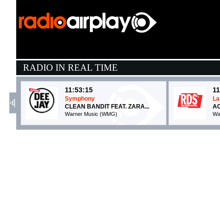
RADIO IN REAL TIME
11:53:15
11
Symphony
La
CLEAN BANDIT FEAT. ZARA...
A
Warner Music (WMG)
Wa
11:55:21
1
Novembre
A
GIUSY FERRERI
T
Sony Music (SME)
Co
11:48:56
1
FLAMENCO PARANOIA
T
SAMURAI JAY
A
Island Records (UMG)
No