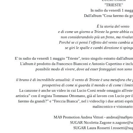
"TRIESTE"
In radio da venerdì 1 mag
Dall'album "Cosa faremo da g
È la storia del vento
e di come un giorno a Trieste la gente abbia c
non considerandolo più un freno, ma rivalu
Perché se ci pensi l’effetto del vento cambia 
se giri le spalle e cambi direzione ti spin
E' in radio da venerdì 1 maggio "Trieste", terzo singolo estratto dall'alb
L'album è prodotto da Francesco Bianconi e Antonio Cupertino e incl
possibile modo di vivere,
dove ad esser festeggiati non sono 
il brano è di incredibile attualità: il vento di Trieste è una metafora ch
prospettiva di come si guarda il mondo e di come i limi
La canzone è anche un video in cui Lucio Corsi rende omaggio all'estet
artistica” con il regista Tommaso Ottomano, già al lavoro con Lucio per
faremo da grandi?” e “Freccia Bianca”, nel i videoclip i due artisti espr
malinconico e visionario
MA9 Promotion Andrea Vittori - andrea@ma9p
SUGAR Nicoletta Zagone n.zagone@s
SUGAR Laura Rossetti l.rossetti@s