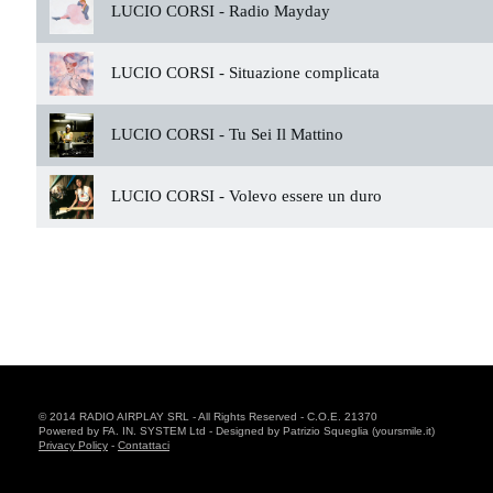
LUCIO CORSI -
Radio Mayday
LUCIO CORSI -
Situazione complicata
LUCIO CORSI -
Tu Sei Il Mattino
LUCIO CORSI -
Volevo essere un duro
© 2014 RADIO AIRPLAY SRL - All Rights Reserved - C.O.E. 21370
Powered by FA. IN. SYSTEM Ltd - Designed by Patrizio Squeglia (yoursmile.it)
Privacy Policy
-
Contattaci