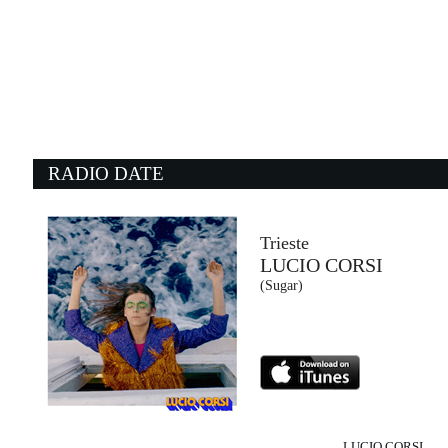
11:55:43
Non è mica te
EDDIE BROCK
SANGITA RECORDS (-)
11:16:44
1
I'll Be Waiting
S
LENNY KRAVITZ
J
Virgin Records (UMG)
- 
RADIO DATE
11:45:44
1
Joy
S
ROLE MODEL
D
EMI (UMG)
Un
Trieste
LUCIO CORSI
11:57:59
1
(Sugar)
Rockstar
M
POST MALONE FEAT. 21...
F
Universal Music (UMG)
M
LUCIO CORSI