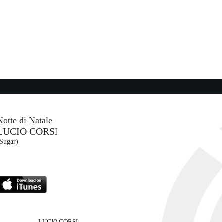
18:55:23
te)
So Easy (To Fall In Love)
OLIVIA DEAN
EMI (UMG)
18:57:56
Don't Give Up
ERS
ZOE WEES
Capitol UK (UMG)
Notte di Natale
LUCIO CORSI
18:52:44
(Sugar)
Bossa Nostra
GAIA
Columbia (SME)
LUCIO CORSI