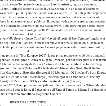
nti per l’occasione 2 coriste, una sezione di 4 fiati, un percussionista, il suo ormai
oix e lo stesso Tommaso Ottomano, suo fratello artistico, regista e co-autore.
 16mm, il film è il racconto visivo di un live speciale in un luogo d’eccezione,
rza ancora di più il legame dell’artista con la sua terra. Le linee eleganti e imponent
ioiello incastonato nelle campagne toscane - fanno da cornice a uno spettacolo
adesso finalmente svelata al pubblico. Il progetto vede anche la produzione esecutiv
e con Magellano Concerti e Picicca Management. Il lungometraggio è stato inoltre
gione Toscana, con il sostegno della Provincia di Grosseto e con il patrocinio del
Comune di Chiusdino.
arra Nella Roccia - Lucio Corsi dal vivo all’Abbazia di San Galgano
” regalano ai
one degli show dell’artista, in attesa dei nuovi tour previsti per il 2026. Dopo aver
chi dei principali festival italiani, Lucio si prepara ora a due nuove prime volte pe
lui.
 protagonista di “Tour Europeo 2026”, la sua prima tournée nei club delle principali
4 gennaio al Padiglione Conza di Lugano (Svizzera) per poi proseguire il 1° febbrai
 3 febbraio al Simmcity di Vienna (Austria), il 5 febbraio al Meet Factory di Praga
Proxima di Varsavia (Polonia), il 7 febbraio all’Heimathafen Neukolln di Berlino
l La Madeleine di Bruxelles (Belgio), il 10 febbraio all’O2 Shepherd’s Bush Empir
raio al Den Atelier di Lussemburgo (Lussemburgo), il 13 febbraio al Q Factory
assi) e il 15 febbraio all’Elysee Montmartre di Parigi (Francia).
sport 2026”, il suo primo tour nei palazzetti italiani, con tappe alla Nelson Mandel
azzo dello Sport di Roma il 5 dicembre e all’Unipol Forum di Milano l’11 dicembre
ambi i tour sono prodotti da Magellano Concerti.
BIOGRAFIA LUCIO CORSI