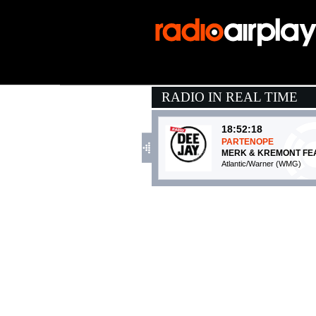
RADIO IN REAL TIME
18:52:18
PARTENOPE
MERK & KREMONT FEAT.
Atlantic/Warner (WMG)
17:55:21
Anche se non trovi le 
ELISA
Sugar (SUG)
18:59:32
Walking On Sunshine
KATRINA AND THE W
- (-)