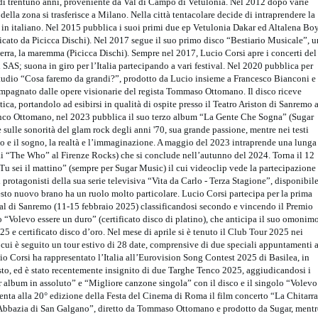
di trentuno anni, proveniente da Val di Campo di Vetulonia. Nel 2012 dopo varie
ella zona si trasferisce a Milano. Nella città tentacolare decide di intraprendere la
i in italiano. Nel 2015 pubblica i suoi primi due ep Vetulonia Dakar ed Altalena Bo
cato da Picicca Dischi). Nel 2017 segue il suo primo disco “Bestiario Musicale”, u
erra, la maremma (Picicca Dischi). Sempre nel 2017, Lucio Corsi apre i concerti del
i SAS; suona in giro per l’Italia partecipando a vari festival. Nel 2020 pubblica per
tudio “Cosa faremo da grandi?”, prodotto da Lucio insieme a Francesco Bianconi e
pagnato dalle opere visionarie del regista Tommaso Ottomano. Il disco riceve
ica, portandolo ad esibirsi in qualità di ospite presso il Teatro Ariston di Sanremo a
nco Ottomano, nel 2023 pubblica il suo terzo album “La Gente Che Sogna” (Sugar
 sulle sonorità del glam rock degli anni '70, sua grande passione, mentre nei testi
no e il sogno, la realtà e l’immaginazione. A maggio del 2023 intraprende una lunga
ra ai “The Who” al Firenze Rocks) che si conclude nell’autunno del 2024. Torna il 12
 sei il mattino” (sempre per Sugar Music) il cui videoclip vede la partecipazione
i protagonisti della sua serie televisiva “Vita da Carlo - Terza Stagione”, disponibil
esto nuovo brano ha un ruolo molto particolare. Lucio Corsi partecipa per la prima
val di Sanremo (11-15 febbraio 2025) classificandosi secondo e vincendo il Premio
o “Volevo essere un duro” (certificato disco di platino), che anticipa il suo omonim
 e certificato disco d’oro. Nel mese di aprile si è tenuto il Club Tour 2025 nei
 a cui è seguito un tour estivo di 28 date, comprensive di due speciali appuntamenti 
 Corsi ha rappresentato l’Italia all’Eurovision Song Contest 2025 di Basilea, in
osto, ed è stato recentemente insignito di due Targhe Tenco 2025, aggiudicandosi i
 album in assoluto” e “Migliore canzone singola” con il disco e il singolo “Volevo
senta alla 20° edizione della Festa del Cinema di Roma il film concerto “La Chitarra
’Abbazia di San Galgano”, diretto da Tommaso Ottomano e prodotto da Sugar, mentr