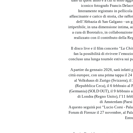
date di quest’anno e a cui si sono aggiu
iconico fotografo Francis Delacr
Interamente registrato in pellicola
affascinante e carico di storia, che raffo
dell’Abbazia di San Galgano - un g
irripetibile, in una dimensione intima, 
a cura di Borotalco, in collaborazion
realizzato con il contributo della Re
Il disco live e il film concerto “
La Chit
fan la possibilità di rivivere l’emozi
concluso una lunga tournée estiva sui pal
A partire da gennaio 2026, sarà infatti
città europee, con una prima tappa il 2
al Volkshaus di Zurigo (Svizzera), il
(Repubblica Ceca), il 6 febbraio al 
(Germania) (SOLD OUT), il 9 febbraio a
di Londra (Regno Unito), l’11 febb
di Amsterdam (Paesi B
A questo seguirà poi “Lucio Corsi - Pala
Forum di Firenze il 27 novembre, al Pal
Entr