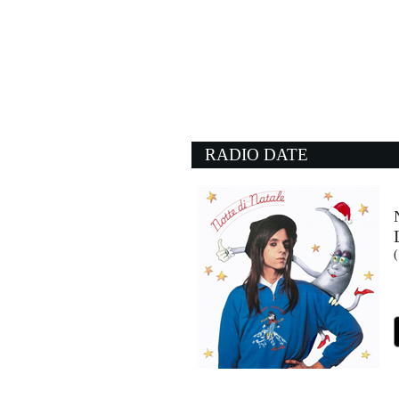
19:00:47
No Stress
MARCO MENGONI
Epic Records (SME)
18:51:57
Il Comico (sai che risa
CESARE CREMONINI
Warner Music (WMG)
RADIO DATE
18:40:10
Black summer
RED HOT CHILI PEPP
Warner Music (WMG)
18:56:55
Come On
JAVI MULA
Time (TIM)