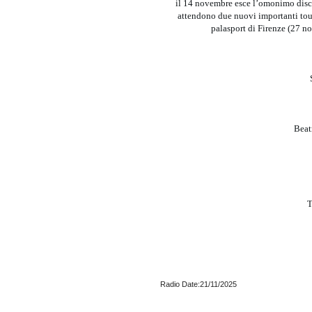
il 14 novembre esce l’omonimo disco
attendono due nuovi importanti tour:
palasport di Firenze (27 
Beat
T
Radio Date:21/11/2025