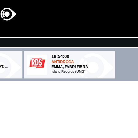
18:54:00
ANTIDROGA
 ...
EMMA, FABRI FIBRA
Island Records (UMG)
19:02:46
parole
Agitare coca cola
TOMMASO PARADISO
Columbia/Sony Music Italy (SME)
18:56:59
Sorry Scusa Lo Siento
AVES
PINGUINI TATTICI NUCLEARI
Epic Records Italy (SME)