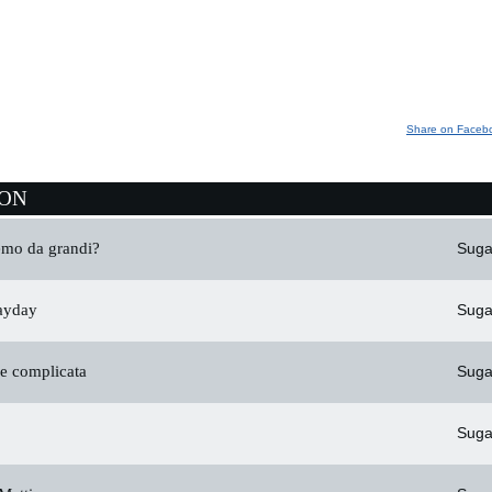
Share on Faceb
ION
emo da grandi?
Suga
ayday
Suga
e complicata
Suga
Suga