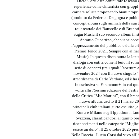
Lucio Corsi è un cantautore toscano 
esperienze come chitarrista con gruppi d
carriera solista proponendo brani propr
(prodotto da Federico Dragogna e pubbli
concept album sugli animali della sua t
tour teatrale dei Baustelle e di Brunor
Sugar Music il suo secondo album in s
Antonio Cupertino, che viene accom
l’apprezzamento del pubblico e della crit
Premio Tenco 2021. Sempre con al fia
Music). In questo disco punta la lente
dialoga con entità come il buio, il son
serie di concerti (tra i quali l’apertu
novembre 2024 con il nuovo singolo “Tu
straordinaria di Carlo Verdone, ed è fra 
in esclusiva su Paramount+, in cui qu
volta alla 75esima edizione del Festi
della Critica “Mia Martini”, con il bran
nuovo album, uscito il 21 marzo 2025
principali club italiani, tutto esaurito,
Roma e Milano negli ippodromi. Lucio
Svizzera, classificandosi al quinto p
riconoscimenti nelle categorie “Miglior
essere un duro”. Il 25 ottobre 2025 pre
Nella Roccia - Lucio Corsi dal vivo all