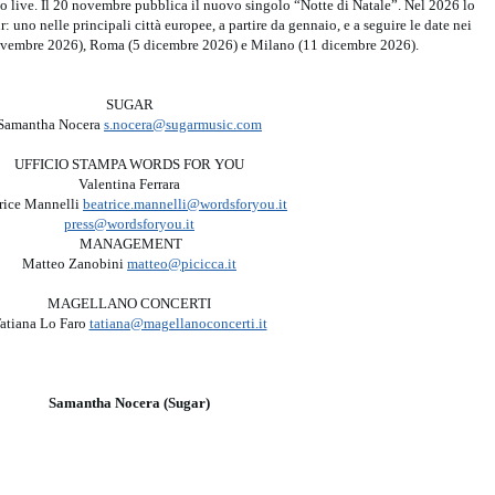
 live. Il 20 novembre pubblica il nuovo singolo “Notte di Natale”. Nel 2026 lo
 uno nelle principali città europee, a partire da gennaio, e a seguire le date nei
novembre 2026), Roma (5 dicembre 2026) e Milano (11 dicembre 2026).
SUGAR
Samantha Nocera
s.nocera@sugarmusic.com
UFFICIO STAMPA WORDS FOR YOU
Valentina Ferrara
rice Mannelli
beatrice.mannelli@wordsforyou.it
press@wordsforyou.it
MANAGEMENT
Matteo Zanobini
matteo@picicca.it
MAGELLANO CONCERTI
atiana Lo Faro
tatiana@magellanoconcerti.it
Samantha Nocera (Sugar)