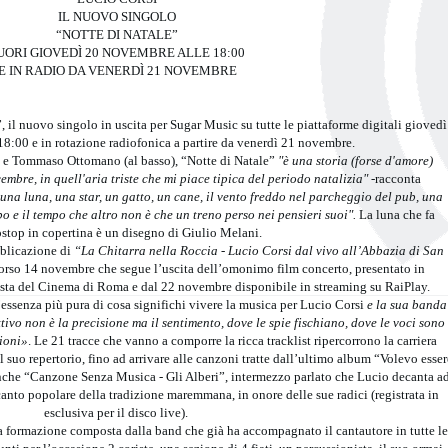
IL NUOVO SINGOLO
“NOTTE DI NATALE”
UORI GIOVEDÌ 20 NOVEMBRE ALLE 18:00
E IN RADIO DA VENERDÌ 21 NOVEMBRE
 il nuovo singolo in uscita per Sugar Music su tutte le piattaforme digitali giovedì
8:00 e in rotazione radiofonica a partire da venerdì 21 novembre.
e) e Tommaso Ottomano (al basso), “Notte di Natale”
"è una storia (forse d'amore)
mbre, in quell'aria triste che mi piace tipica del periodo natalizia" -
racconta
na luna, una star, un gatto, un cane, il vento freddo nel parcheggio del pub, una
e il tempo che altro non è che un treno perso nei pensieri suoi".
La luna che fa
ostop in copertina è un disegno di Giulio Melani.
bblicazione di
“La Chitarra nella Roccia - Lucio Corsi dal vivo all’Abbazia di San
 scorso 14 novembre che segue l’uscita dell’omonimo film concerto, presentato in
esta del Cinema di Roma e dal 22 novembre disponibile in streaming su RaiPlay.
’essenza più pura di cosa significhi vivere la musica per Lucio Corsi
e la sua banda
ttivo non è la precisione ma il sentimento, dove le spie fischiano, dove le voci sono
pioni»
. Le 21 tracce che vanno a comporre la ricca tracklist ripercorrono la carriera
del suo repertorio, fino ad arrivare alle canzoni tratte dall’ultimo album “Volevo esser
anche “Canzone Senza Musica - Gli Alberi”, intermezzo parlato che Lucio decanta a
to popolare della tradizione maremmana, in onore delle sue radici (registrata in
esclusiva per il disco live).
una formazione composta dalla band che già ha accompagnato il cantautore in tutte le