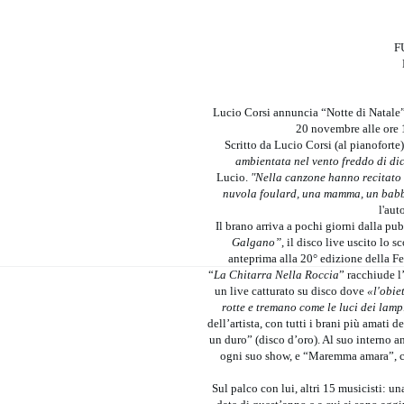
F
Lucio Corsi annuncia “Notte di Natale”,
20 novembre alle ore 1
Scritto da Lucio Corsi (al pianofort
ambientata nel vento freddo di dice
Lucio.
"Nella canzone hanno recitato u
nuvola foulard, una mamma, un babbo 
l'aut
Il brano arriva a pochi giorni dalla pu
Galgano”
, il disco live uscito lo
anteprima alla 20° edizione della F
“
La Chitarra Nella Roccia
” racchiude l
un live catturato su disco dove
«l'obie
rotte e tremano come le luci dei lam
dell’artista, con tutti i brani più amati 
un duro” (disco d’oro). Al suo interno 
ogni suo show, e “Maremma amara”, can
Sul palco con lui, altri 15 musicisti: 