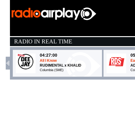
RADIO IN REAL TIME
04:27:00
05
All I Know
Ea
RUDIMENTAL x KHALID
A
Columbia (SME)
Co
05:21:16
0
Tu cosa fai questa sera
C
NOEMI, VITO SALAMANCA
A
Columbia (SME)
La
05:16:39
0
LA COSTIERA AMALFITANA
T
FABIO ROVAZZI FEAT. ...
P
Warner Music Italy (WMG)
S