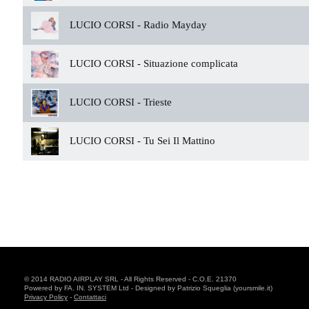
LUCIO CORSI -
Radio Mayday
LUCIO CORSI -
Situazione complicata
LUCIO CORSI -
Trieste
LUCIO CORSI -
Tu Sei Il Mattino
© 2014 RADIO AIRPLAY SRL - All Rights Reserved - C.O.E. 21370
Powered by FA. IN. SYSTEM Ltd - Designed by Patrizio Squeglia (yoursmile.it)
Privacy Policy
-
Contattaci