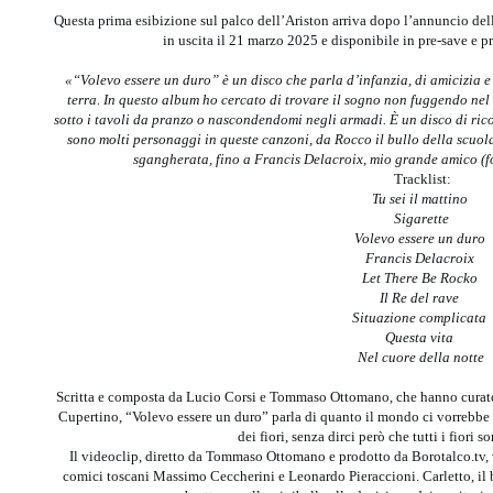
Questa prima esibizione sul palco dell’Ariston arriva dopo l’annuncio d
in uscita il 21 marzo 2025 e disponibile in pre-save e p
«“Volevo essere un duro” è un disco che parla d’infanzia, di amicizia e
terra. In questo album ho cercato di trovare il sogno non fuggendo nel
sotto i tavoli da pranzo o nascondendomi negli armadi. È un disco di ricor
sono molti personaggi in queste canzoni, da Rocco il bullo della scuo
sgangherata, fino a Francis Delacroix, mio grande amico (
Tracklist:
Tu sei il mattino
Sigarette
Volevo essere un duro
Francis Delacroix
Let There Be Rocko
Il Re del rave
Situazione complicata
Questa vita
Nel cuore della notte
Scritta e composta da Lucio Corsi e Tommaso Ottomano, che hanno curat
Cupertino, “Volevo essere un duro” parla di quanto il mondo ci vorrebbe inf
dei fiori, senza dirci però che tutti i fiori s
Il videoclip, diretto da Tommaso Ottomano e prodotto da Borotalco.tv, 
comici toscani Massimo Ceccherini e Leonardo Pieraccioni. Carletto, il