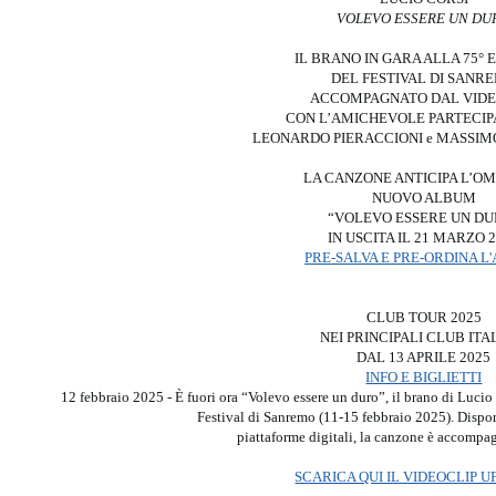
VOLEVO ESSERE UN DU
IL BRANO IN GARA ALLA 75° 
DEL FESTIVAL DI SANR
ACCOMPAGNATO DAL VIDE
CON L’AMICHEVOLE PARTECIP
LEONARDO PIERACCIONI e MASSIM
LA CANZONE ANTICIPA L’O
NUOVO ALBUM
“VOLEVO ESSERE UN DU
IN USCITA IL 21 MARZO 
PRE-SALVA E PRE-ORDINA L
CLUB TOUR 2025
NEI PRINCIPALI CLUB ITA
DAL 13 APRILE 2025
INFO E BIGLIETTI
12 febbraio 2025 - È fuori ora “Volevo essere un duro”, il brano di Lucio 
Festival di Sanremo (11-15 febbraio 2025). Disponi
piattaforme digitali, la canzone è accompa
SCARICA QUI IL VIDEOCLIP U