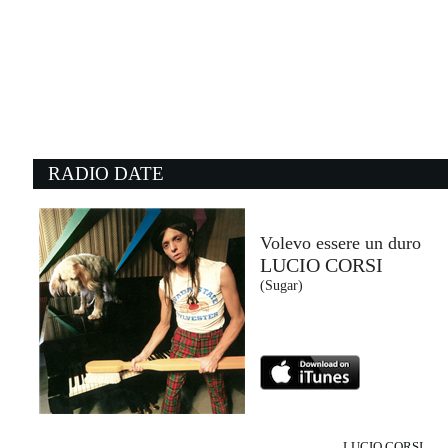
05:18:47
Non è mica te
EDDIE BROCK
SANGITA RECORDS (-)
03:59:02
0
What I Like About You
W
ROMANTICS
K
- (-)
E
RADIO DATE
05:10:16
0
(Don't Fear The) The Reaper
F
BLUE OYSTER CULT
F
- (-)
C
Volevo essere un duro
LUCIO CORSI
05:21:07
0
(Sugar)
Wo, man
B
PEGGY GOU & AYRA STARR
J
XL Recordings (-)
I
LUCIO CORSI