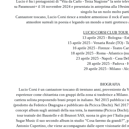
Lucio è fra i protagonisti di “Vita da Carlo - Terza Stagione” la serie tel
su Paramount+ il 16 novembre 2024 e presentata in anteprima alla 19esim
singolo ha un ruolo molto parti
Cantautore toscano, Lucio Corsi riesce a rendere armonioso il rock d’auto
atmosfere surreali in poesia e legando un mondo a tratti grottesco
LUCIO CORSI CLUB TOUR 
13 aprile 2025 - Bologna - Es
15 aprile 2025 - Venaria Reale (TO) - 
16 aprile 2025 - Firenze - Teatro Car
18 aprile 2025 - Roma - Atlantico (n
23 aprile 2025 - Napoli - Casa De
28 aprile 2025 - Padova - H
29 aprile 2025 - Milano - Alc
BIOGRAFIA
Lucio Corsi è un cantautore toscano di trentuno anni, proveniente da 
esperienze come chitarrista con gruppi della zona si trasferisce a Milano.
carriera solista proponendo brani propri in italiano. Nel 2015 pubblica i
(prodotto da Federico Dragogna e pubblicato da Picicca Dischi). Nel 2017
concept album sugli animali della sua terra, la maremma (Picicca Dischi).
tour teatrale dei Baustelle e di Brunori SAS; suona in giro per l’Italia p
Sugar Music il suo secondo album in studio “Cosa faremo da grandi?”, p
Antonio Cupertino, che viene accompagnato dalle opere visionarie del