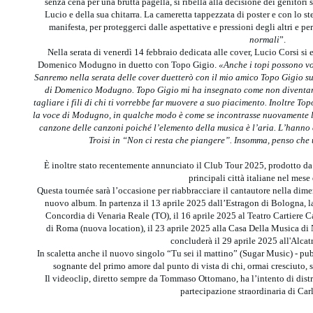
senza cena per una brutta pagella, si ribella alla decisione dei genitori 
Lucio e della sua chitarra. La cameretta tappezzata di poster e con lo ste
manifesta, per proteggerci dalle aspettative e pressioni degli altri e per
normali
”.
Nella serata di venerdì 14 febbraio dedicata alle cover, Lucio Corsi si e
Domenico Modugno in duetto con Topo Gigio.
«Anche i topi possono vol
Sanremo nella serata delle cover duetterò con il mio amico Topo Gigio sull
di Domenico Modugno. Topo Gigio mi ha insegnato come non diventare
tagliare i fili di chi ti vorrebbe far muovere a suo piacimento. Inoltre To
la voce di Modugno, in qualche modo è come se incontrasse nuovamente la 
canzone delle canzoni poiché l’elemento della musica è l’aria. L’hanno
Troisi in “Non ci resta che piangere”. Insomma, penso che 
È inoltre stato recentemente annunciato il Club Tour 2025, prodotto da
principali città italiane nel mese 
Questa tournée sarà l’occasione per riabbracciare il cantautore nella dimens
nuovo album. In partenza il 13 aprile 2025 dall’Estragon di Bologna, la
Concordia di Venaria Reale (TO), il 16 aprile 2025 al Teatro Cartiere Ca
di Roma (nuova location), il 23 aprile 2025 alla Casa Della Musica di N
concluderà il 29 aprile 2025 all'Alcat
In scaletta anche il nuovo singolo “Tu sei il mattino” (Sugar Music) - pu
sognante del primo amore dal punto di vista di chi, ormai cresciuto, s
Il videoclip, diretto sempre da Tommaso Ottomano, ha l’intento di dist
partecipazione straordinaria di Car