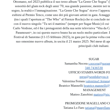
Ottomano, nel 2023 pubblica il suo terzo album “La Gente Che Sogna” (Su
sonorità del glam rock degli anni '70, sua grande passione, mentre nei te
sogno, la realtà e l’immaginazione. “La Gente Che Sogna” riceve l’apprez
esibirsi al Premio Tenco, come uno dei più giovani artisti in gara. A magg
(tra i quali l’apertura ai “The Who” al Firenze Rocks) che si conclude 
con il nuovo singolo “Tu sei il mattino” (sempre per Sugar Music) il cui 
Carlo Verdone, ed è fra i protagonisti della sua serie televisiva “Vita da C
Paramount+, in cui questo nuovo brano ha un ruolo molto particolare. 
Festival di Sanremo (11-15 febbraio 2025), in gara per la prima volta con
suo omonimo nuovo album, in uscita il 21 marzo 2025. Nel mese di apr
principali club italiani.
SUGAR
Samantha Nocera
s.nocera@sugar
340.7436530
UFFICIO STAMPA WORDS F
press@wordsforyou.it
Valentina Ferrara
valentina1.ferra
Beatrice Mannelli
beatrice.mannelli@
MANAGEMENT
Matteo Zanobini
matteo@pici
PROMOZIONE MAGELLANO C
Tatiana Lo Faro
tatiana@magellano