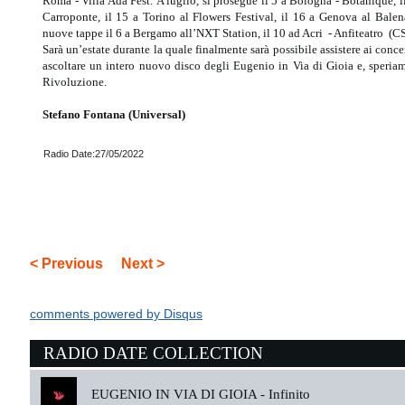
Roma - Villa Ada Fest. A luglio, si prosegue il 5 a Bologna - Botanique, 
Carroponte, il 15 a Torino al Flowers Festival, il 16 a Genova al Balena
nuove tappe il 6 a Bergamo all’NXT Station, il 10 ad Acri - Anfiteatro (C
Sarà un’estate durante la quale finalmente sarà possibile assistere ai conce
ascoltare un intero nuovo disco degli Eugenio in Via di Gioia e, speria
Rivoluzione.
Stefano Fontana (Universal)
Radio Date:27/05/2022
< Previous
Next >
comments powered by
Disqus
RADIO DATE COLLECTION
EUGENIO IN VIA DI GIOIA -
Infinito