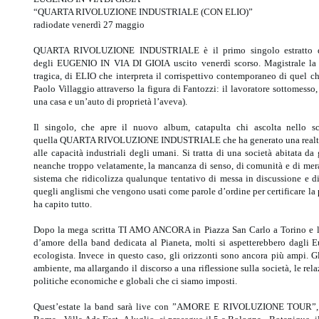
“QUARTA RIVOLUZIONE INDUSTRIALE (CON ELIO)”
radiodate venerdì 27 maggio
QUARTA RIVOLUZIONE INDUSTRIALE è il primo singolo estratt
degli EUGENIO IN VIA DI GIOIA uscito venerdì scorso. Magistrale la p
tragica, di ELIO che interpreta il corrispettivo contemporaneo di quel ch
Paolo Villaggio attraverso la figura di Fantozzi: il lavoratore sottomesso,
una casa e un’auto di proprietà l’aveva).
Il singolo, che apre il nuovo album, catapulta chi ascolta nello s
quella QUARTA RIVOLUZIONE INDUSTRIALE che ha generato una realtà soci
alle capacità industriali degli umani. Si tratta di una società abitata d
neanche troppo velatamente, la mancanza di senso, di comunità e di merav
sistema che ridicolizza qualunque tentativo di messa in discussione e d
quegli anglismi che vengono usati come parole d’ordine per certificare la p
ha capito tutto.
Dopo la mega scritta TI AMO ANCORA in Piazza San Carlo a Torino e l’
d’amore della band dedicata al Pianeta, molti si aspetterebbero dagli 
ecologista. Invece in questo caso, gli orizzonti sono ancora più ampi. G
ambiente, ma allargando il discorso a una riflessione sulla società, le rela
politiche economiche e globali che ci siamo imposti.
Quest’estate la band sarà live con ”AMORE E RIVOLUZIONE TOUR”, ec