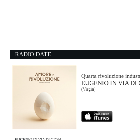
06:09:29
Bossa Nostra
GAIA
Columbia (SME)
05:03:35
0
Rain And Tears
I'
APHRODITE'S CHILD
1
- (-)
- 
RADIO DATE
06:08:20
0
Street of dreams
T
U2
H
EMI (UMG)
E
Quarta rivoluzione indust
EUGENIO IN VIA DI 
06:06:57
0
(Virgin)
Aperture
T
HARRY STYLES
N
Columbia (SME)
C
EUGENIO IN VIA DI GIOIA