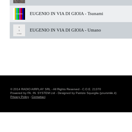
EUGENIO IN VIA DI GIOIA -
Tsunami
EUGENIO IN VIA DI GIOIA -
Umano
© 2014 RADIO AIRPLAY SRL - All Rights Reserved - C.O.E. 21370
Powered by FA. IN. SYSTEM Ltd - Designed by Patrizio Squeglia (yoursmile.it)
Privacy Policy
-
Contattaci