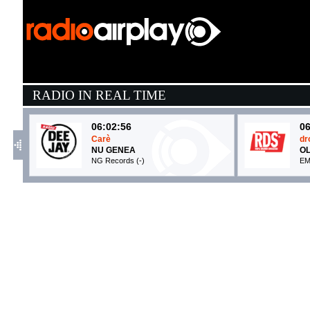
RADIO IN REAL TIME
06:02:56
06
Carè
dr
NU GENEA
OL
NG Records (-)
EM
05:51:31
0
Da Dio
M
BRESH
T
Epic Records (SME)
Co
06:03:23
0
DNA
E
GABRY PONTE, JOVANOTTI
T
gekai (-)
- 