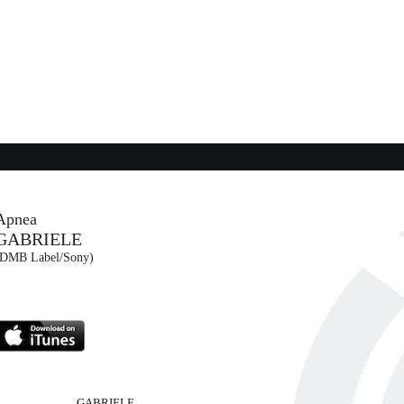
a
ANCA
10:18:32
Billie Jean
MICHAEL JACKSON
Sony Music (SME)
10:21:04
Reaper
Senza vestiti
MARIA ANTONIETTA &...
A Bomba Dischi / Numero Uno release...
Apnea
GABRIELE
10:17:48
(DMB Label/Sony)
Dimanche Midi Pile
UO ...
GISÈLE
Warner Music Italy (WMG)
GABRIELE