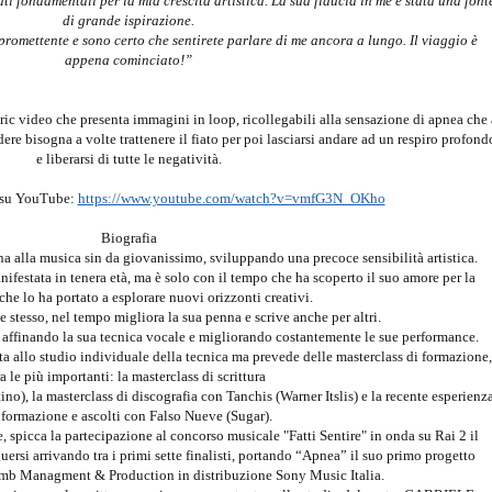
i fondamentali per la mia crescita artistica. La sua fiducia in me è stata una font
di grande ispirazione.
 promettente e sono certo che sentirete parlare di me ancora a lungo. Il viaggio è
appena cominciato!”
ric video che presenta immagini in loop, ricollegabili alla sensazione di apnea che 
ere bisogna a volte trattenere il fiato per poi lasciarsi andare ad un respiro profond
e liberarsi di tutte le negatività.
c su YouTube:
https://www.youtube.com/watch?v=vmfG3N_OKho
Biografia
 alla musica sin da giovanissimo, sviluppando una precoce sensibilità artistica.
nifestata in tenera età, ma è solo con il tempo che ha scoperto il suo amore per la
 che lo ha portato a esplorare nuovi orizzonti creativi.
e stesso, nel tempo migliora la sua penna e scrive anche per altri.
affinando la sua tecnica vocale e migliorando costantemente le sue performance.
a allo studio individuale della tecnica ma prevede delle masterclass di formazione,
ra le più importanti: la masterclass di scrittura
no), la masterclass di discografia con Tanchis (Warner Itslis) e la recente esperienz
 formazione e ascolti con Falso Nueve (Sugar).
e, spicca la partecipazione al concorso musicale "Fatti Sentire" in onda su Rai 2 il
uersi arrivando tra i primi sette finalisti, portando “Apnea” il suo primo progetto
Dmb Managment & Production in distribuzione Sony Music Italia.