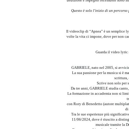
dedizione e impegno incessante sono stat
Questo è solo l'inizio di un percorso
Il videoclip di “Apnea” è un semplice ly
volte la vita ci impone, dove per non cad
Guarda il video lyri
GABRIELE, nato nel 2005, si avvicina
La sua passione per la musica si è ma
scrittura,
Scrive non solo per s
Da tre anni, GABRIELE studia canto, 
La formazione in accademia non si limit
t
con Rory di Benedetto (autore multiplati
di
Tra le sue esperienze più significativ
11/06/2024, dove è riuscito a disting
musicale tramite la 