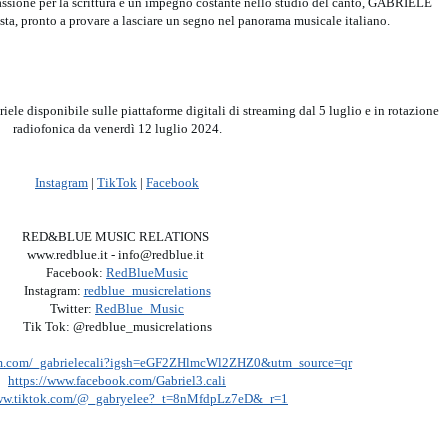
ssione per la scrittura e un impegno costante nello studio del canto, GABRIELE
sta, pronto a provare a lasciare un segno nel panorama musicale italiano.
iele disponibile sulle piattaforme digitali di streaming dal 5 luglio e in rotazione
radiofonica da venerdì 12 luglio 2024.
Instagram
|
TikTok
|
Facebook
RED&BLUE MUSIC RELATIONS
www.redblue.it - info@redblue.it
Facebook:
RedBlueMusic
Instagram:
redblue_musicrelations
Twitter:
RedBlue_Music
Tik Tok: @redblue_musicrelations
ram.com/_gabrielecali?igsh=eGF2ZHlmcWl2ZHZ0&utm_source=qr
https://www.facebook.com/Gabriel3.cali
www.tiktok.com/@_gabryelee?_t=8nMfdpLz7eD&_r=1