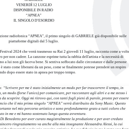
VENERDÌ 12 LUGLIO
DISPONIBILE IN RADIO
“APNEA”
IL SINGOLO D’ESORDIO
tazione radiofonica “APNEA”, il primo singolo di GABRIELE già disponibile sulle
piattaforme digitali dal 5 luglio.
e Festival 2024 che verrà trasmesso su Rai 2 giovedì 11 luglio, racconta come a volt
iro per non cadere. La canzone esprime tutta la rabbia dell'artista e la necessità di
orno a lui non gli faceva bene. Si sentiva soffocato dalle circostanze e dalle persone
 è stato come liberarsi da un peso, come se finalmente potesse prendere un respiro
ndo dopo essere stato in apnea per troppo tempo.
no:
“Scrivere per me è stato inizialmente un modo per far trascorrere il tempo, in
 un modo (forse l'unico) per comunicare, per raccontare agli altri e a me stesso i
 da scoprire. Oggi mi ritrovo qui, con tanti fogli pieni di parole, pronte per essere
cio che il mio primo singolo “APNEA” verrà distribuito da Sony Music. Questo
tante nel mio percorso artistico e sono profondamente grato a tutti coloro che
to in me e mi hanno sostenuto lungo questa avventura.
 Di Benedetto per aver curato magistralmente la produzione e per aver creduto
sincero ringraziamento va anche alla mia insegnante Alessandra Alessi, la cui