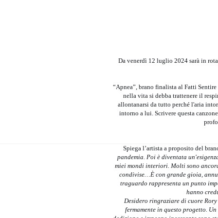
Da venerdì 12 luglio 2024 sarà in ro
“Apnea”, brano finalista al Fatti Sentir
nella vita si debba trattenere il resp
allontanarsi da tutto perché l'aria int
intorno a lui. Scrivere questa canzone
profo
Spiega l’artista a proposito del bra
pandemia. Poi è diventata un'esigenza,
miei mondi interiori. Molti sono ancora
condivise…È con grande gioia, annun
traguardo rappresenta un punto impor
hanno credu
Desidero ringraziare di cuore Rory
fermamente in questo progetto. Un 