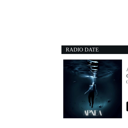
10:13:14
Tu cosa fai questa ser
NOEMI, VITO SALAM
Columbia (SME)
10:10:58
West And Girls
PET SHOP BOYS
- (-)
RADIO DATE
10:12:17
(Don't Fear The) The 
BLUE OYSTER CULT
- (-)
10:13:37
Cynical
TWOCOLORS x SAFRI D
Virgin Records (UMG)