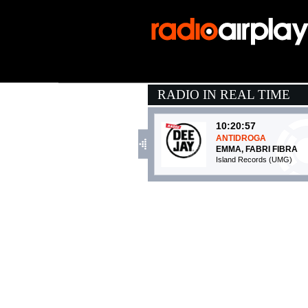
RADIO IN REAL TIME
10:20:57
ANTIDROGA
EMMA, FABRI FIBRA
Island Records (UMG)
10:17:41
Golden
HARRY STYLES
Columbia (SME)
10:21:36
Prisoner
MILEY CYRUS FEAT. D
RCA Records (SME)