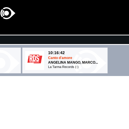
10:16:42
Canto d'amore
ANGELINA MANGO, MARCO...
La Tarma Records (-)
10:18:12
Roar
KATY PERRY
Universal Music (UMG)
10:18:08
Where is my husband!
UA LIPA
RAYE
Human Re Sources (-)