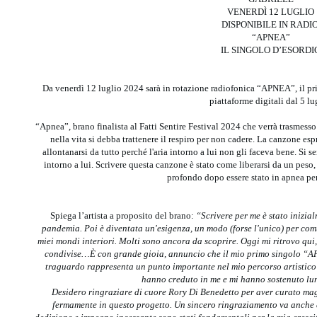
VENERDÌ 12 LUGLIO
DISPONIBILE IN RADI
“APNEA”
IL SINGOLO D’ESORDI
Da venerdì 12 luglio 2024 sarà in rotazione radiofonica “APNEA”, il p
piattaforme digitali dal 5 lu
“Apnea”, brano finalista al Fatti Sentire Festival 2024 che verrà trasmess
nella vita si debba trattenere il respiro per non cadere. La canzone espri
allontanarsi da tutto perché l'aria intorno a lui non gli faceva bene. Si s
intorno a lui. Scrivere questa canzone è stato come liberarsi da un peso
profondo dopo essere stato in apnea pe
Spiega l’artista a proposito del brano:
“Scrivere per me è stato inizia
pandemia. Poi è diventata un'esigenza, un modo (forse l'unico) per comun
miei mondi interiori. Molti sono ancora da scoprire. Oggi mi ritrovo qui, 
condivise…È con grande gioia, annuncio che il mio primo singolo “A
traguardo rappresenta un punto importante nel mio percorso artistico
hanno creduto in me e mi hanno sostenuto lu
Desidero ringraziare di cuore Rory Di Benedetto per aver curato mag
fermamente in questo progetto. Un sincero ringraziamento va anche a