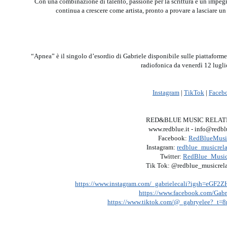
Con una combinazione di talento, passione per la scrittura e un impe
continua a crescere come artista, pronto a provare a lasciare u
“Apnea” è il singolo d’esordio di Gabriele disponibile sulle piattaforme 
radiofonica da venerdì 12 lugl
Instagram
|
TikTok
|
Faceb
RED&BLUE MUSIC RELAT
www.redblue.it - info@redbl
Facebook:
RedBlueMusi
Instagram:
redblue_musicrela
Twitter:
RedBlue_Musi
Tik Tok: @redblue_musicrela
https://www.instagram.com/_gabrielecali?igsh=eG
https://www.facebook.com/Gabri
https://www.tiktok.com/@_gabryelee?_t