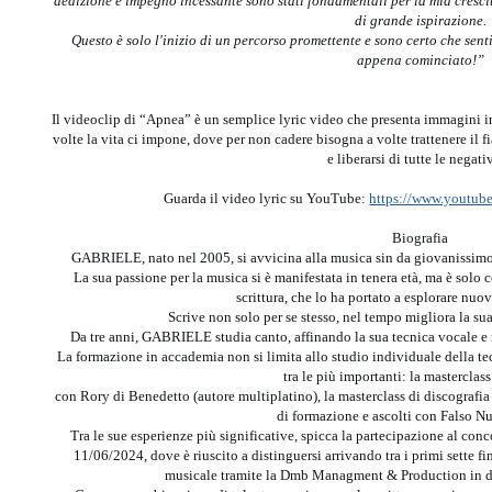
dedizione e impegno incessante sono stati fondamentali per la mia crescita
di grande ispirazione.
Questo è solo l'inizio di un percorso promettente e sono certo che sent
appena cominciato!”
Il videoclip di “Apnea” è un semplice lyric video che presenta immagini in
volte la vita ci impone, dove per non cadere bisogna a volte trattenere il f
e liberarsi di tutte le negati
Guarda il video lyric su YouTube:
https://www.youtu
Biografia
GABRIELE, nato nel 2005, si avvicina alla musica sin da giovanissimo,
La sua passione per la musica si è manifestata in tenera età, ma è solo 
scrittura, che lo ha portato a esplorare nuov
Scrive non solo per se stesso, nel tempo migliora la sua
Da tre anni, GABRIELE studia canto, affinando la sua tecnica vocale e
La formazione in accademia non si limita allo studio individuale della t
tra le più importanti: la masterclass 
con Rory di Benedetto (autore multiplatino), la masterclass di discografia 
di formazione e ascolti con Falso N
Tra le sue esperienze più significative, spicca la partecipazione al conc
11/06/2024, dove è riuscito a distinguersi arrivando tra i primi sette f
musicale tramite la Dmb Managment & Production in di