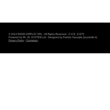
© 2014 RADIO AIRPLAY SRL - All Rights Reserved - C.O.E. 21370
Powered by FA. IN. SYSTEM Ltd - Designed by Patrizio Squeglia (yoursmile.it)
Privacy Policy
-
Contattaci