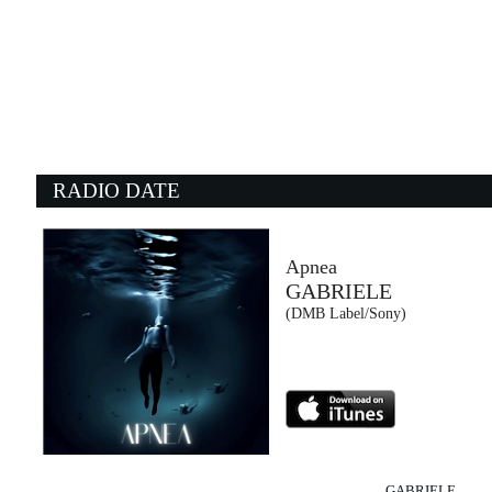
08:23:13
Alibi
TANANAI
Eclectic Records Srl / EMI (-)
08:22:16
0
Torn
T
NATALIE IMBRUGLIA
S
Universal Music (UMG)
- 
RADIO DATE
08:14:10
0
Street of dreams
T
U2
H
EMI (UMG)
E
Apnea
GABRIELE
08:21:26
0
(DMB Label/Sony)
Mi Chico
L
DJ GOJA, JASON DERULO,...
B
Gamma (-)
E
GABRIELE