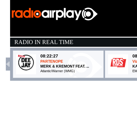
RADIO IN REAL TIME
08:22:27
08
PARTENOPE
Vi
MERK & KREMONT FEAT. ...
K
Atlantic/Warner (WMG)
EM
08:11:06
0
FLAMENCO PARANOIA
B
SAMURAI JAY
G
Island Records (UMG)
C
08:23:00
0
Wo, man
M
PEGGY GOU & AYRA STARR
O
XL Recordings (-)
E