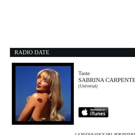
13:58:00
BUONA DOMENICA
SAYF
La Santa Srl / Atlantic / Warner (WMG)
13:57:04
1
Passenger Seat
D
WOLF ALICE
G
Columbia (SME)
Wa
RADIO DATE
13:56:32
1
There’s Always Gonna Be...
T
STEREOPHONICS
S
EMI (UMG)
Un
Taste
SABRINA CARPENT
13:59:27
1
(Universal)
LA GRACIOSA
O
QUEVEDO, ELVIS CRESPO
B
Quevedo (-)
At
LA NUOVA VOCE DEL POP INTE