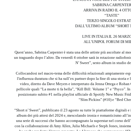
SABRINA CARPENTE
ARRIVA IN RADIO IL 4 OT
“TASTE”
TERZO SINGOLO ESTRA
DALL’ULTIMO ALBUM “SHORT 
LIVE IN ITALIA IL 26 MARZ
ALL’UNIPOL FORUM DI M
Quest’anno, Sabrina Carpenter è stata una delle artiste più ascoltate al mo
un traguardo dopo l’altro. Da venerdì 4 ottobre sarà in rotazione radiofonic
N’ Sweet”, sesto album in studio de
Collocandosi nel macro-tema delle difficoltà relazionali ampiamente espl
l'influenza duratura che si ha sull’ex partner dopo la fine di una storia e 
video, diretto da Dave Meyers e interpretato da Jenna Ortega e Rohan Ca
pellicole quali “La morte ti fa bella”, “Kill Bill: Volume 1” e “Psyco”. In 
posizionato subito #1 nella playlist ufficiale di Spotify New Music Frid
“Slim Pickins” (#10) e “Bed Che
“Short n’ Sweet”, pubblicato il 23 agosto su tutte le piattaforme digitali 
album dei più attesi del 2024 e, mescolando ironia e romanticismo all’i
una serie di successi che hanno accompagnato la superstar nel corso dell’
con la collaborazione di Amy Allen, Julia Michaels e Steph Jones, insiem