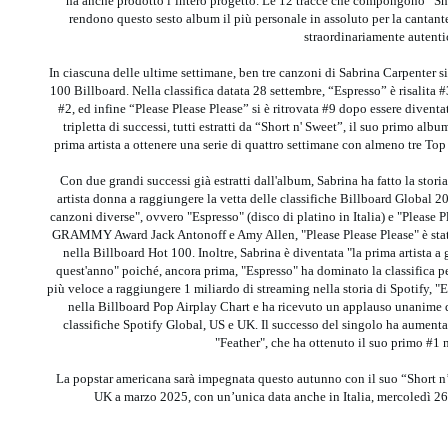
ha anche prodotto l’intero progetto. Le 12 tracce che compongono “Short
rendono questo sesto album il più personale in assoluto per la cantante
straordinariamente autenti
In ciascuna delle ultime settimane, ben tre canzoni di Sabrina Carpenter 
100 Billboard. Nella classifica datata 28 settembre, “Espresso” è risalita 
#2, ed infine “Please Please Please” si è ritrovata #9 dopo essere diventa
tripletta di successi, tutti estratti da “Short n' Sweet”, il suo primo al
prima artista a ottenere una serie di quattro settimane con almeno tre To
Con due grandi successi già estratti dall'album, Sabrina ha fatto la sto
artista donna a raggiungere la vetta delle classifiche Billboard Globa
canzoni diverse", ovvero "Espresso" (disco di platino in Italia) e "Please P
GRAMMY Award Jack Antonoff e Amy Allen, "Please Please Please" è stat
nella Billboard Hot 100. Inoltre, Sabrina è diventata "la prima artista 
quest'anno" poiché, ancora prima, "Espresso" ha dominato la classifica 
più veloce a raggiungere 1 miliardo di streaming nella storia di Spotify, 
nella Billboard Pop Airplay Chart e ha ricevuto un applauso unanime d
classifiche Spotify Global, US e UK. Il successo del singolo ha aumentat
"Feather", che ha ottenuto il suo primo #1 
La popstar americana sarà impegnata questo autunno con il suo “Short n’
UK a marzo 2025, con un’unica data anche in Italia, mercoledì 2