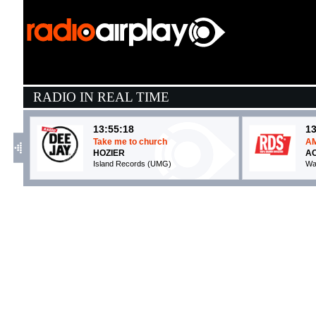
RADIO IN REAL TIME
13:55:18
13
Take me to church
A
HOZIER
A
Island Records (UMG)
Wa
13:56:46
1
Ossigeno
G
RAF
D
Sony Music (SME)
C
13:50:21
1
Magnetic
C
THE BAUSA
A
Columbia/B1 Recordings (SME)
La