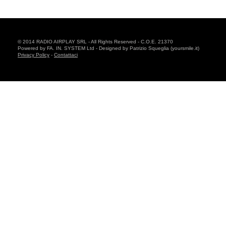
© 2014 RADIO AIRPLAY SRL - All Rights Reserved - C.O.E. 21370
Powered by FA. IN. SYSTEM Ltd - Designed by Patrizio Squeglia (yoursmile.it)
Privacy Policy
-
Contattaci