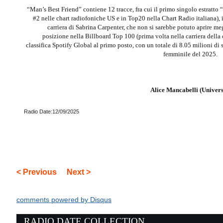
“Man’s Best Friend” contiene 12 tracce, fra cui il primo singolo estratto 
#2 nelle chart radiofoniche US e in Top20 nella Chart Radio italiana),
carriera di Sabrina Carpenter, che non si sarebbe potuto aprire meg
posizione nella Billboard Top 100 (prima volta nella carriera della c
classifica Spotify Global al primo posto, con un totale di 8.05 milioni di 
femminile del 2025.
Alice Mancabelli (Univers
Radio Date:12/09/2025
< Previous
Next >
comments powered by
Disqus
RADIO DATE COLLECTION