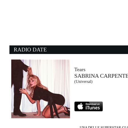
05:16:06
Tu cosa fai questa sera
NOEMI, VITO SALAMANCA
Columbia (SME)
05:16:01
0
Colpa d'Alfredo
N
VASCO ROSSI
D
EMI (-)
E
RADIO DATE
05:04:16
0
Window
P
FOO FIGHTERS
M
RCA Records (SME)
E
Tears
SABRINA CARPENT
05:14:59
0
(Universal)
In Your Eyes
N
ROBIN SCHULZ FEAT. ALIDA
D
Warner Music Group Germany Holding...
Di
UNA DELLE SUPERSTAR G