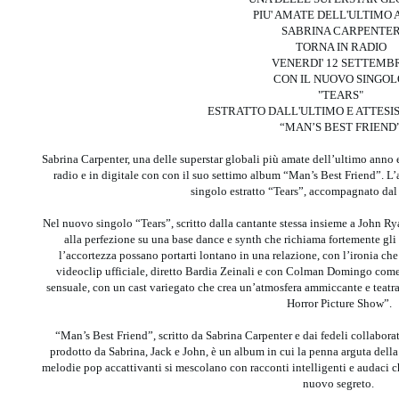
PIU' AMATE DELL'ULTIMO
SABRINA CARPENTE
TORNA IN RADIO
VENERDI' 12 SETTEMB
CON IL NUOVO SINGO
"TEARS"
ESTRATTO DALL'ULTIMO E ATTES
“MAN’S BEST FRIEND
Sabrina Carpenter, una delle superstar globali più amate dell’ultimo anno 
radio e in digitale con con il suo settimo album “Man’s Best Friend”. L
singolo estratto “Tears”, accompagnato dal 
Nel nuovo singolo “Tears”, scritto dalla cantante stessa insieme a John Ry
alla perfezione su una base dance e synth che richiama fortemente gli 
l’accortezza possano portarti lontano in una relazione, con l’ironia che
videoclip ufficiale, diretto Bardia Zeinali e con Colman Domingo come 
sensuale, con un cast variegato che crea un’atmosfera ammiccante e teatr
Horror Picture Show”.
“Man’s Best Friend”, scritto da Sabrina Carpenter e dai fedeli collabor
prodotto da Sabrina, Jack e John, è un album in cui la penna arguta della
melodie pop accattivanti si mescolano con racconti intelligenti e audaci c
nuovo segreto.