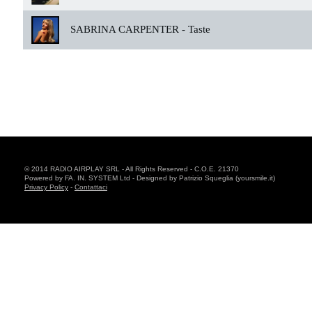
SABRINA CARPENTER -
Taste
© 2014 RADIO AIRPLAY SRL - All Rights Reserved - C.O.E. 21370
Powered by FA. IN. SYSTEM Ltd - Designed by Patrizio Squeglia (yoursmile.it)
Privacy Policy
-
Contattaci