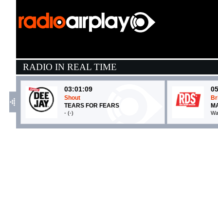
RADIO IN REAL TIME
03:01:09
05
Shout
Br
TEARS FOR FEARS
MA
- (-)
Wa
05:16:41
0
Try
d
PINK
O
Sony Music (SME)
E
05:13:33
0
One Thing
T
LOLA YOUNG
B
EMI (UMG)
C