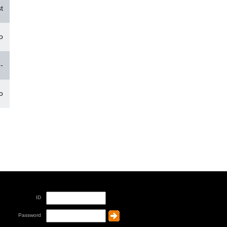
st
o
--
o
ID
Password