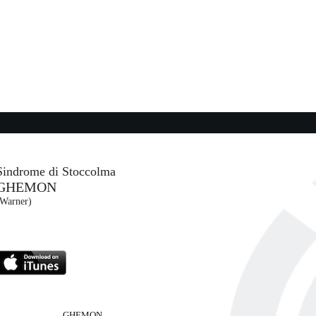
21:35:04
1973
JAMES BLUNT
Warner Music (WMG)
21:23:22
Baby Steps
N
OLIVIA DEAN
EMI (UMG)
Sindrome di Stoccolma
GHEMON
21:35:42
(Warner)
It's the end of the world (As ...
..
R.E.M.
Warner Music (WMG)
GHEMON