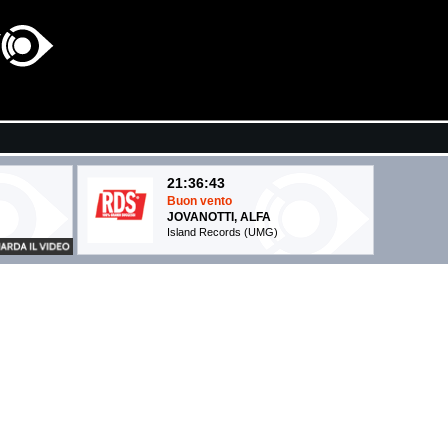
21:36:43
Buon vento
JOVANOTTI, ALFA
Island Records (UMG)
21:37:14
Danceteria
MADONNA
Warner/Boy Toy (WMG)
21:35:39
Despechà
WARREN
ROSALÌA
Columbia (SME)