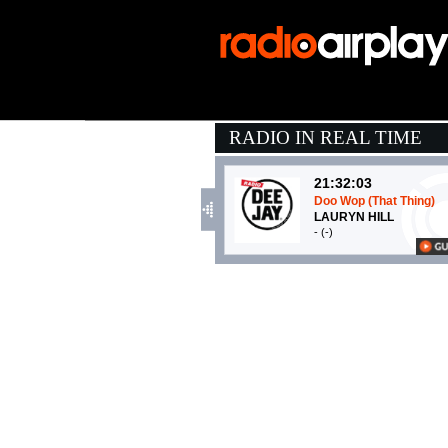
RADIO IN REAL TIME
21:32:03
Doo Wop (That Thing)
LAURYN HILL
- (-)
21:35:59
Earrings
MALCOLM TODD
Columbia (SME)
21:03:01
Silver Lines
ANOTR FEAT. EMILY 
CircoLoco Records (-)