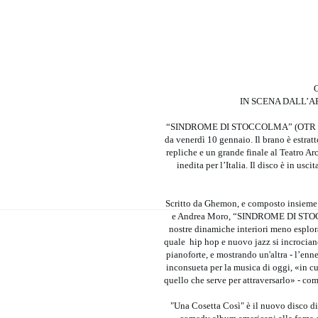
IN SCENA DALL’A
“SINDROME DI STOCCOLMA” (OTR Live /
da venerdì 10 gennaio. Il brano è estrat
repliche e un grande finale al Teatro A
inedita per l’Italia. Il disco è in us
Scritto da Ghemon, e composto insieme
e Andrea Moro, “SINDROME DI STOCCOL
nostre dinamiche interiori meno esplor
quale hip hop e nuovo jazz si incrocian
pianoforte, e mostrando un'altra - l’en
inconsueta per la musica di oggi, «in cu
quello che serve per attraversarlo» - com
"Una Cosetta Così" è il nuovo disco d