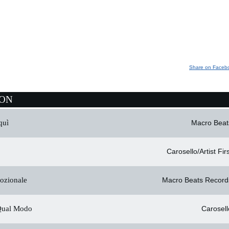
Share on Faceb
ION
quì
Macro Beat
Carosello/Artist Fir
ozionale
Macro Beats Record
Qual Modo
Carosell