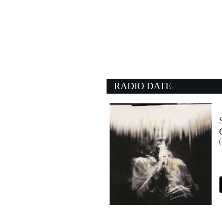
21:35:02
Superman
FEDERICA ABBATE
DodoMusic (-)
20:55:06
Last train to London
E.L.O.
- (-)
RADIO DATE
21:33:51
Hungry Heart
BRUCE SPRINGSTEE
Sony Music (SME)
21:34:59
Don’t Wanna Go Home
MEDUZA FEAT. HENRY.
Island Records (UMG)