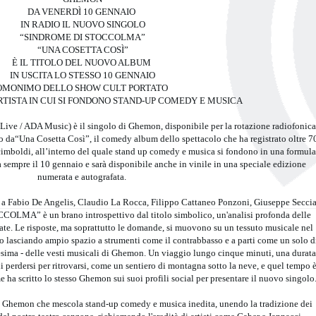
DA VENERDÌ 10 GENNAIO
IN RADIO IL NUOVO SINGOLO
“SINDROME DI STOCCOLMA”
“UNA COSETTA COSÌ”
È IL TITOLO DEL NUOVO ALBUM
IN USCITA LO STESSO 10 GENNAIO
OMONIMO DELLO SHOW CULT PORTATO
RTISTA IN CUI SI FONDONO STAND-UP COMEDY E MUSICA
 ADA Music) è il singolo di Ghemon, disponibile per la rotazione radiofonica
to da“Una Cosetta Così”, il comedy album dello spettacolo che ha registrato oltre 7
rcimboldi, all’interno del quale stand up comedy e musica si fondono in una formula
cita sempre il 10 gennaio e sarà disponibile anche in vinile in una speciale edizione
numerata e autografata.
 a Fabio De Angelis, Claudio La Rocca, Filippo Cattaneo Ponzoni, Giuseppe Secci
MA” è un brano introspettivo dal titolo simbolico, un'analisi profonda delle
ate. Le risposte, ma soprattutto le domande, si muovono su un tessuto musicale nel
o lasciando ampio spazio a strumenti come il contrabbasso e a parti come un solo d
nesima - delle vesti musicali di Ghemon. Un viaggio lungo cinque minuti, una durata
i perdersi per ritrovarsi, come un sentiero di montagna sotto la neve, e quel tempo 
e ha scritto lo stesso Ghemon sui suoi profili social per presentare il nuovo singolo
i Ghemon che mescola stand-up comedy e musica inedita, unendo la tradizione dei