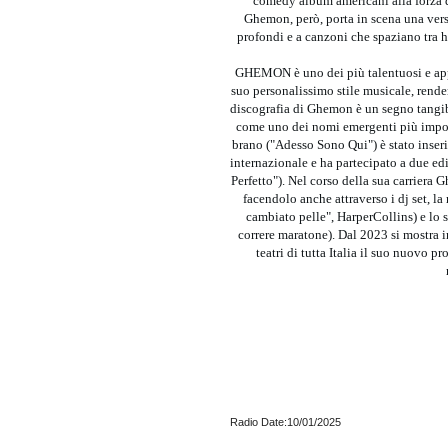
comedy album americani alla forza de
Ghemon, però, porta in scena una versi
profondi e a canzoni che spaziano tra 
GHEMON è uno dei più talentuosi e appre
suo personalissimo stile musicale, rende
discografia di Ghemon è un segno tangibi
come uno dei nomi emergenti più importa
brano ("Adesso Sono Qui") è stato inse
internazionale e ha partecipato a due e
Perfetto"). Nel corso della sua carriera 
facendolo anche attraverso i dj set, la
cambiato pelle", HarperCollins) e lo s
correre maratone). Dal 2023 si mostra i
teatri di tutta Italia il suo nuovo 
Radio Date:10/01/2025