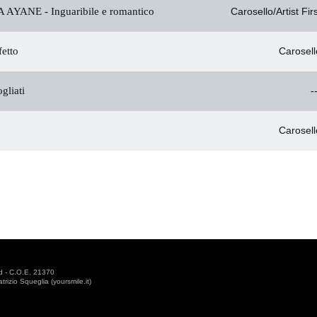
 AYANE -
Inguaribile e romantico
Carosello/Artist Fir
etto
Carosell
gliati
-
Carosell
d - C.O.E. 21370
izio Squeglia (yoursmile.it)