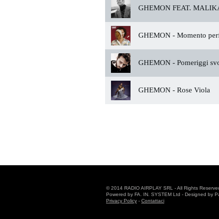
GHEMON FEAT. MALIKA
GHEMON -
Momento perf
GHEMON -
Pomeriggi svo
GHEMON -
Rose Viola
© 2014 RADIO AIRPLAY SRL - All Rights Reserve
Powered by FA. IN. SYSTEM Ltd - Designed by Patr
Privacy Policy
-
Contattaci