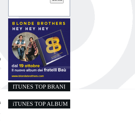
0
ITUNES TOP BRANI
a
i
iTUNES TOP ALBUM
è
.