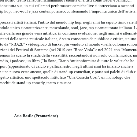
l nostro teatro canzone, richiamando l'eredità di artisti come Gaber e Jannacci.
one tutta sua, in cui esilaranti performance comiche live si intrecciano a racconti
hip hop, neo-soul e jazz contemporaneo, confermando l’impronta unica dell’artista.
zzati artisti italiani. Partito dal mondo hip hop, negli anni ha saputo rinnovare il
ndolo unico e caratterizzante, mescolando, soul, jazz, rap e cantautorato italiano. L
le della sua grande vena artistica, in continua evoluzione: negli anni si è affermat
nti della scena musicale italiana, è stato consacrato da pubblico e critica, un suo
rito da "NBA2k" - videogioco di basket più venduto al mondo - nella colonna sonor
dizioni del Festival di Sanremo (nel 2019 con "Rose Viola" e nel 2021 con "Moment
Ghemon ha scelto la strada della versatilità, raccontandosi non solo con la musica, m
 radio, i podcast, un libro (“Io Sono, Diario Anticonformista di tutte le volte che ho
port (appassionato di calcio e pallacanestro, negli ultimi anni ha iniziato anche a
n una nuova veste ancora, quella di stand-up comedian, e porta sui palchi di club e
progetto artistico, uno spettacolo intitolato “Una Cosetta Così": un monologo che
racchiude stand-up comedy, teatro e musica.
Asia Basile (Promozione)