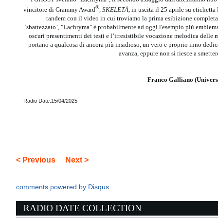
®
vincitore di Grammy Award
,
SKELETÁ
, in uscita il 25 aprile su etiche
tandem con il video in cui troviamo la prima esibizione completa
‘sbattezzato’, "Lachryma" è probabilmente ad oggi l'esempio più emblematic
oscuri presentimenti dei testi e l’irresistibile vocazione melodica delle
portano a qualcosa di ancora più insidioso, un vero e proprio inno dedica
avanza, eppure non si riesce a smette
Franco Galliano (Univers
Radio Date:15/04/2025
< Previous
Next >
comments powered by
Disqus
RADIO DATE COLLECTION