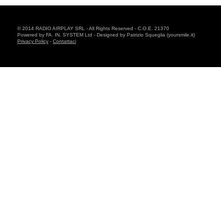
© 2014 RADIO AIRPLAY SRL - All Rights Reserved - C.O.E. 21370
Powered by FA. IN. SYSTEM Ltd - Designed by Patrizio Squeglia (yoursmile.it)
Privacy Policy
-
Contattaci