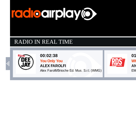
RADIO IN REAL TIME
00:02:38
01
You Only You
WH
ALEX FAROLFI
A
Alex Farolfi/Brioche Ed. Mus. S.r.l. (WMG)
EM
01:22:56
0
Talk To You
A
ANOTR FEAT. 54 ULTRA
S
No Art (-)
Is
01:04:55
0
Pull Me Away
B
TOM ENZY
G
Spinnin' Records (WMG)
C