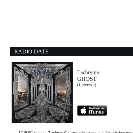
01:23:33
Corpi celesti
GIORGIA
Epic Records Italy (SME)
01:19:56
2
Suzanne
K
LEONARD COHEN
G
Sony Music (SME)
D
RADIO DATE
01:22:39
0
Twist And Shout
W
THE BEATLES
M
- (-)
Un
Lachryma
GHOST
01:09:55
0
(Universal)
What A Life
I
FISHER, FLORENCE ARMAN
J
Catch & Release Records (-)
Un
I GHOST svelano "Lachryma", il secondo assaggio dall'attesissimo nuov