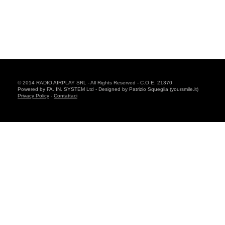
© 2014 RADIO AIRPLAY SRL - All Rights Reserved - C.O.E. 21370
Powered by FA. IN. SYSTEM Ltd - Designed by Patrizio Squeglia (yoursmile.it)
Privacy Policy
-
Contattaci