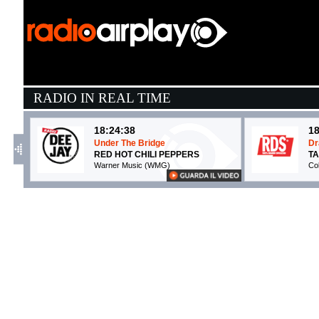
RADIO IN REAL TIME
18:24:38
18
Under The Bridge
Dr
RED HOT CHILI PEPPERS
TA
Warner Music (WMG)
Co
17:55:21
1
Anche se non trovi le parole
D
ELISA
M
Sugar (SUG)
W
18:20:25
1
Dance No More
F
HARRY STYLES
S
Columbia (SME)
I