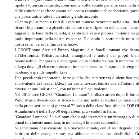
ripete e torna casualmente, come molte volte accade per altre cose nella v
delle coincidenze che viviamo nel nostro cammino e forse facciamo questo 
che possa unirle tutte in un unico grande racconto.
«Capita più o meno a tutti di avere un numero ricorrente nella vita - dic
ricordi importanti o a piccole sfumature che si ripetono nel tempo; ma se
fuggente, la base della felicità, diventa una vera e propria "formula ma
ruolo importante nella nostra esistenza. E quando la sorte rende tutto p
nostri sensi, verso l'infinito e la luce».
I GHOST sono Alex ed Enrico Magistri, due fratelli romani che dann
all'Elettronica. Polistrumentisti, arrangiatori e autori dei propri b
riconoscibile. Per questo si avvalgono della collaborazione di numerosi mus
allarga dove gli elementi possono intercambiarsi, ma l'impronta è sempre l
moderno e grande impatto Live.
Una peculiarità importante, forse quella che caratterizza e identifica m
ambivalente del leader (Alex), un cantante-sassofonista che all'interno
diverse anime "solistiche", con un'intensità equivalente.
Nel 2015 esce GHOST “Guardare Lontano”. Il disco arriva dopo il fortu
Wind Music Awards con il disco di Platino nella splendida cornice de
nella prima settimana si piazza al 7° posto della classifica ufficiale T
Attualmente è nella Top 50 degli album più venduti in Italia.
"Guardare Lontano" è un Album che vuole trasmettere un messaggio di s
ormai totalmente annullata, in nome degli interessi economici.
Se accettiamo passivamente la situazione attuale, con il suo degrado appa
labirinto della rassegnazione; ma abbiamo ancora una possibilità: "Gu