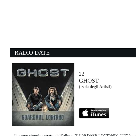
18:14:07
SUMMER FUNK
FRANCESCO GABBANI
432 / BMG (-)
18:23:11
1
Feel
L
ROBBIE WILLIAMS
N
EMI (UMG)
S
RADIO DATE
18:18:05
1
Where There’s Smoke, ...
F
THE BLACK KEYS
L
Warner Music Italy (WMG)
E
22
GHOST
18:24:56
1
(Isola degli Artisti)
Jealous (I Ain't With It)
S
CHROMEO
T
Parlophone (WMG)
Th
Il nuovo singolo estratto dall’album "GUARDARE LONTANO", “22” è un br