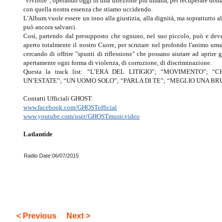
"vivibile", operando oggi in una direzione più umana, per recuperare domani
con quella nostra essenza che stiamo uccidendo.
L'Album vuole essere un inno alla giustizia, alla dignità, ma soprattutto 
può ancora salvarci.
Così, partendo dal presupposto che ognuno, nel suo piccolo, può e dev
aperto totalmente il nostro Cuore, per scrutare nel profondo l'animo uma
cercando di offrire "spunti di riflessione" che possano aiutare ad aprire 
apertamente ogni forma di violenza, di corruzione, di discriminazione.
Questa la track list: “L’ERA DEL LITIGIO”; “MOVIMENTO”; “
UN’ESTATE”; “UN UOMO SOLO”; “PARLA DI TE”; “MEGLIO UNA BRU
Contatti Ufficiali GHOST:
www.facebook.com/GHOSTofficial
www.youtube.com/user/GHOSTmusicvideo
Latlantide
Radio Date:06/07/2015
< Previous
Next >