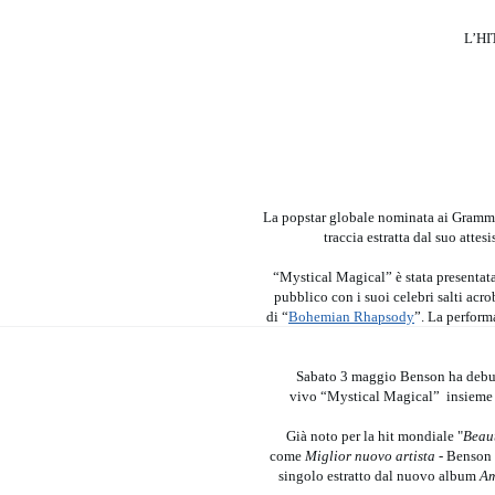
L’H
La popstar globale nominata ai Gramm
traccia estratta dal suo atte
“Mystical Magical” è stata presentata 
pubblico con i suoi celebri salti acr
di “
Bohemian Rhapsody
”. La perform
Sabato 3 maggio Benson ha debut
vivo “Mystical Magical” insieme a 
Già noto per la hit mondiale "
Beaut
come
Miglior nuovo artista -
Benson B
singolo estratto dal nuovo album
Am