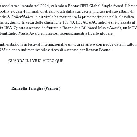
iù ascoltata al mondo nel 2024, valendo a Boone l'IFPI Global Single Award. Il bran
potify e quasi 4 miliardi di stream totali dalla sua uscita. Inclusa nel suo album di
orks & Rollerblades
, la hit virale ha mantenuto la prima posizione nella classifica
a raggiunto la vetta delle classifiche Top 40, Hot AC e AC radio, e si è piazzata al
 in USA. Questo successo ha fruttato a Boone due Billboard Music Awards, un MTV
eartRadio Music Award e numerosi riconoscimenti a livello globale.
anti esibizioni in festival internazionali e un tour in arrivo con nuove date in tutto i
025 un anno indimenticabile e ricco di successo per Benson Boone.
GUARDA IL LYRIC VIDEO QUI!
Raffaella Tenaglia (Warner)