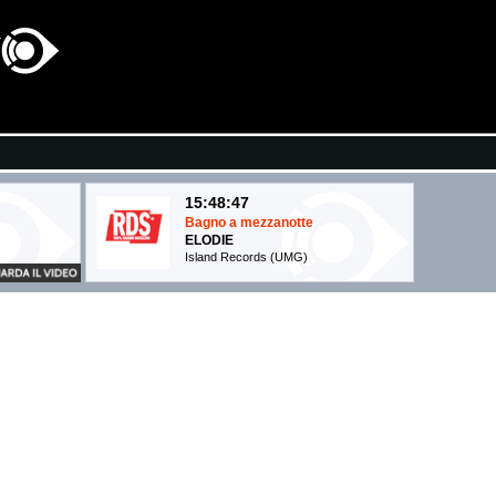
15:48:47
Bagno a mezzanotte
ELODIE
Island Records (UMG)
15:54:05
Niente
LORENZO LUPO
Up Music Studio (-)
15:52:15
Before You Go
LEWIS CAPALDI
Virgin Records (UMG)