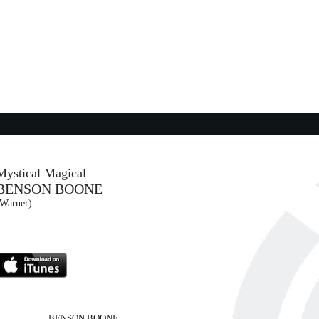
CLEARI
15:31:11
Tutti i colori della mia vita
ZUCCHERO
Universal Music (UMG)
15:30:26
Ci vuole una laurea (from ...
COEZ
An Atlantic Records Italy (WMG)
Mystical Magical
BENSON BOONE
15:52:10
(Warner)
I Like You (A Happier Song)
POST MALONE FEAT. DOJA...
Island Records (UMG)
BENSON BOONE