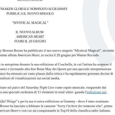
ITMAKER GLOBALE NOMINATO AI GRAMMY
PUBBLICA IL NUOVO SINGOLO
“MYSTICAL MAGICAL”
IL NUOVO ALBUM
AMERICAN HEART
FUORI IL 20 GIUGNO
y Benson Boone ha pubblicato il suo nuovo singolo “Mystical Magical”, seconda
sissimo album
American Heart
, in uscita il 20 giugno per Warner Records.
in anteprima durante la sua esibizione al Coachella, in cui l'artista ha sorpreso il
obatici e invitando alla fine Brian May dei Queen per una speciale interpretazione
ance ha ottenuto un vasto plauso dalla critica e ha rapidamente generato decine di
milioni di visualizzazioni sui social media.
tato sul palco del
Saturday Night Live
come ospite musicale, eseguendo dal
una speciale orchestra di 11 elementi in total white: guarda l'
esibizione qui
.
iful Things
" e per la sua iconica esibizione ai Grammy - dove è stato nominato
oone ha lanciato a febbraio la canzone "
Sorry I’m here for someone else
", primo
erican Heart e
con cui sta conquistando la Top10 della classifica radio italiana.