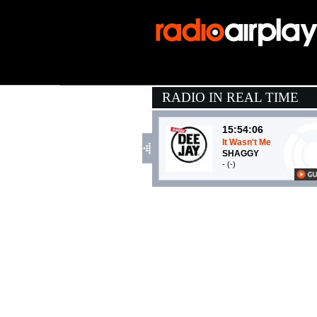
RADIO IN REAL TIME
15:54:06
It Wasn't Me
SHAGGY
- (-)
15:51:08
AMERICA INC.
GIANNA NANNINI,...
EMI (UMG)
15:46:47
girl next door
MGK, WIZ KHALIFA
EMI (UMG)