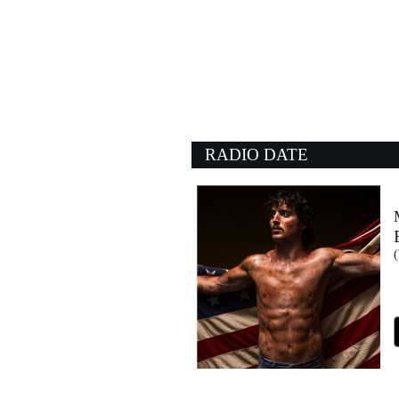
15:52:07
Pastello Bianco
PINGUINI TATTICI NU
RCA Records (SME)
15:51:13
Disco 2000
PULP
- (-)
RADIO DATE
15:47:19
Rebel Rebel
DAVID BOWIE
Warner Music (WMG)
15:51:05
Take my breath
WEEKND, THE
Island Records (UMG)