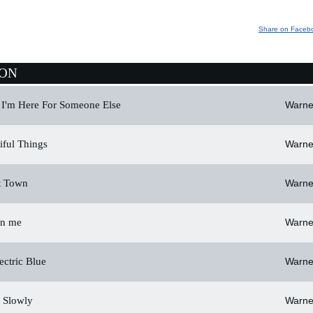
Share on Faceb
ION
 I'm Here For Someone Else
Warne
iful Things
Warne
 Town
Warne
n me
Warne
ctric Blue
Warne
y Slowly
Warne