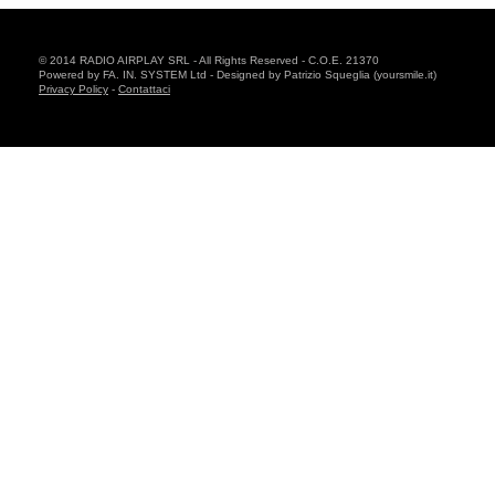
© 2014 RADIO AIRPLAY SRL - All Rights Reserved - C.O.E. 21370
Powered by FA. IN. SYSTEM Ltd - Designed by Patrizio Squeglia (yoursmile.it)
Privacy Policy
-
Contattaci