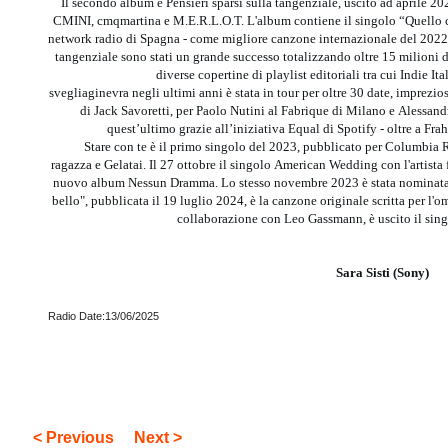
Il secondo album è Pensieri sparsi sulla tangenziale, uscito ad aprile 20
CMINI, cmqmartina e M.E.R.L.O.T. L'album contiene il singolo “Quello
network radio di Spagna - come migliore canzone internazionale del 2022. L
tangenziale sono stati un grande successo totalizzando oltre 15 milioni d
diverse copertine di playlist editoriali tra cui Indie Ita
svegliaginevra negli ultimi anni è stata in tour per oltre 30 date, imprezios
di Jack Savoretti, per Paolo Nutini al Fabrique di Milano e Alessan
quest’ultimo grazie all’iniziativa Equal di Spotify - oltre a Frah
Stare con te è il primo singolo del 2023, pubblicato per Columbia 
ragazza e Gelatai. Il 27 ottobre il singolo American Wedding con l'artista
nuovo album Nessun Dramma. Lo stesso novembre 2023 è stata nominata 
bello", pubblicata il 19 luglio 2024, è la canzone originale scritta per l'
collaborazione con Leo Gassmann, è uscito il singo
Sara Sisti (Sony)
Radio Date:13/06/2025
< Previous
Next >