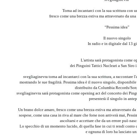
Torna ad incantarci con la sua scrittura con 
fresco come una brezza estiva ma attraversato da un
“Pessima idea”
Il nuovo singolo
In radio e in digitale dal 13 
L'artista sarà protagonista come o
dei Pinguini Tattici Nucleari a San Siro 
svegliaginevra torna ad incantarci con la sua scrittura, a raccontare l
mostrando le sue fragilità. Pessima idea è il nuovo singolo, disponibile 
distribuito da Columbia Records/Sony
svegliaginevra sarà protagonista come opening act del concerto dei Pingui
presenterà il singolo in ante
Un brano dolce amaro, fresco come una brezza estiva ma attraversato d
sospese, come una casa in riva al mare che forse non arriverà mai, Pessi
ascoltarsi e accettare che da un errore può nas
Lo specchio di un momento lucido, di quella fase in cui ti rendi conto c
e ognuna di loro ha lasciato un