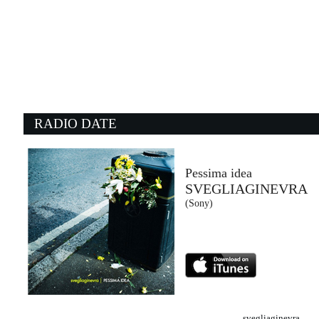
11:49:11
Il Mio Pensiero
LIGABUE
Warner Music (WMG)
11:44:38
1
The Way You Make Me Feel
R
LOS REYES DEL K.O.
N
- (-)
Un
RADIO DATE
11:36:59
1
Make It All Right
W
THE OFFSPRING
L
Wabi Sabi Worldwide, LLC, Concord...
- 
Pessima idea
SVEGLIAGINEVRA
11:51:20
1
(Sony)
I Don't Mind
S
SEM JACOBS, ESRA NURAY
A
FUNKiMAN (-)
E
svegliaginevra