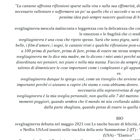
"
La canzone affronta riflessioni sparse sulla vita e sulla sua effimerità, 
necessario rallentare e soffermarsi un po' su quello che ci succede e su 
pessima idea può sempre nascere qualcosa di 
svegliaginevra mescola malinconia e leggerezza con la delicatezza che cont
le emozioni e le fragilità che ci re
svegliaginevra è una cosa che ripeto spesso. Sarà che sono pigra, sarà 
belle, i film d
’
amore, i sogni, le canzoni tristi e qualche riflessione post-
a 100 prima di parlare, prima di fare, prima di essere me stessa semp
svegliaginevra me lo dice mia madre, me lo dicono i miei amici perché so
disordinata nei pensieri, nei piani e nella mia stanza. Faccio da sempre 
talento di dimenticare le cose importanti come i compleanni e gli appun
ex.
svegliaginevra dunque lo spiego così, come un risveglio che avviene a
importanti perch
é
ci aiutano a capire chi siamo e cosa abbiamo dentro. E
necessaria alla sopravvivenza di o
svegliaginevra è la mia sveglia personale, non quella alle 7 del mattino
momenti peggiori, quando sembra che il mondo mi stia crollando addo
dalla parte sbagliata, quando penso di essere io quella 
BIO
svegliaginevra debutta nel maggio 2021 con Le tasche bucate di felicità, c
e Netflix USA ed inseriti nelle tracklist della serie Summertime 2 (IT) 
(USA) - “Elastico”.