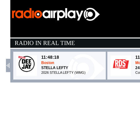
RADIO IN REAL TIME
11:48:18
11
Boston
M
STELLA LEFTY
24
2026 STELLA LEFTY (WMG)
Co
11:45:27
1
Movin’ To The Sun
M
HUGEL, IMAEL ANGEL, ...
F
Make The Girls Dance Records (-)
M
11:47:55
1
Talk To You
H
ANOTR FEAT. 54 ULTRA
T
No Art (-)
Un