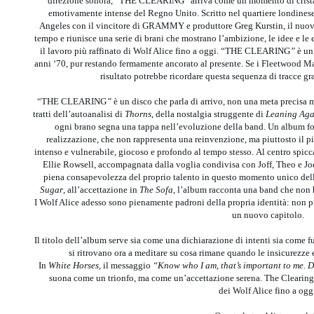
direzione sonora, “THE CLEARING” arriva come un momento di cristal
emotivamente intense del Regno Unito. Scritto nel quartiere londinese 
Angeles con il vincitore di GRAMMY e produttore Greg Kurstin, il n
tempo e riunisce una serie di brani che mostrano l’ambizione, le idee e le
il lavoro più raffinato di Wolf Alice fino a oggi. “THE CLEARING
”
è un 
anni ‘70, pur restando fermamente ancorato al presente. Se i Fleetwood Ma
risultato potrebbe ricordare questa sequenza di tracce gra
“THE CLEARING
”
è un disco che parla di arrivo, non una meta precisa 
tratti dell’autoanalisi di
Thorns
, della nostalgia struggente di
Leaning Aga
ogni brano segna una tappa nell’evoluzione della band. Un album fo
realizzazione, che non rappresenta una reinvenzione, ma piuttosto il 
intenso e vulnerabile, giocoso e profondo al tempo stesso. Al centro spicca
Ellie Rowsell, accompagnata dalla voglia condivisa con Joff, Theo e Joel 
piena consapevolezza del proprio talento in questo momento unico della
Sugar
, all’accettazione in
The Sofa
, l’album racconta una band che non 
I Wolf Alice adesso sono pienamente padroni della propria identità: non più
un nuovo capitolo.
Il titolo dell’album serve sia come una dichiarazione di intenti sia come 
si ritrovano ora a meditare su cosa rimane quando le insicurezze 
In
White Horses
, il messaggio
“Know who I am, that’s important to me. D
suona come un trionfo, ma come un’accettazione serena. The Clearing 
dei Wolf Alice fino a ogg