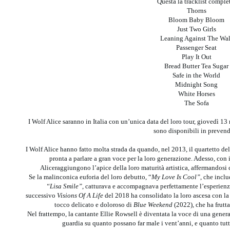
Questa la tracklist comple
Thorns
Bloom Baby Bloom
Just Two Girls
Leaning Against The Wal
Passenger Seat
Play It Out
Bread Butter Tea Sugar
Safe in the World
Midnight Song
White Horses
The Sofa
I Wolf Alice saranno in Italia con un’unica data del loro tour, giovedì 13
sono disponibili in prevend
I Wolf Alice hanno fatto molta strada da quando, nel 2013, il quartetto 
pronta a parlare a gran voce per la loro generazione. Adesso, con 
Aliceraggiungono l’apice della loro maturità artistica, affermandos
Se la malinconica euforia del loro debutto, “
My Love Is Cool”
, che incl
“Lisa Smile”
, catturava e accompagnava perfettamente l’esperienza
successivo
Visions Of A Life
del 2018 ha consolidato la loro ascesa con la 
tocco delicato e doloroso di
Blue Weekend
(2022), che ha frutt
Nel frattempo, la cantante Ellie Rowsell è diventata la voce di una genera
guardia su quanto possano far male i vent’anni, e quanto tu