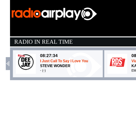
RADIO IN REAL TIME
08:27:34
08
I Just Call To Say I Love You
Vi
STEVIE WONDER
K
- (-)
EM
08:27:56
0
Secrets
B
MILEY CYRUS FEAT. ...
L
Columbia (SME)
Un
08:28:01
0
Earrings
D
MALCOLM TODD
L
Columbia (SME)
S