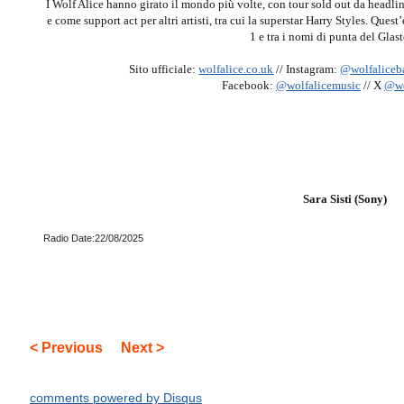
I Wolf Alice hanno girato il mondo più volte, con tour sold out da headlin
e come support act per altri artisti, tra cui la superstar Harry Styles. Qu
1 e tra i nomi di punta del Glas
Sito ufficiale:
wolfalice.co.uk
// Instagram:
@wolfaliceb
Facebook:
@wolfalicemusic
// X
@wo
Sara Sisti (Sony)
Radio Date:22/08/2025
< Previous
Next >
comments powered by
Disqus