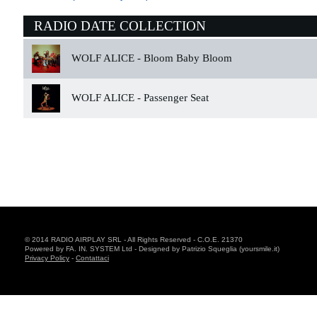
RADIO DATE COLLECTION
WOLF ALICE -
Bloom Baby Bloom
WOLF ALICE -
Passenger Seat
© 2014 RADIO AIRPLAY SRL - All Rights Reserved - C.O.E. 21370
Powered by FA. IN. SYSTEM Ltd - Designed by Patrizio Squeglia (yoursmile.it)
Privacy Policy
-
Contattaci