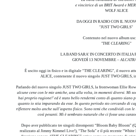
e vincitrice di un BRIT Award e M
WOLF ALICE
DA OGGI IN RADIO CON IL NUO
"JUST TWO GIRLS"
Contenuto nel nuovo album usc
"THE CLEARING"
LA BAND SARA' IN CONCERTO IN ITALIA
GIOVEDÌ 13 NOVEMBRE –
ALCATR
È uscito oggi in fisico e in digitale “THE CLEARING”, il nuovo at
ALICE, contenente il nuovo singolo JUST TWO GIRLS, in 
Parlando del nuovo singolo JUST TWO GIRLS, la frontwoman Ellie Rows
alcune cene con le mie amiche, una alla volta, in momenti diversi. Mi s
hai proprio ragione!’ ed è stato bello rendermi conto di quanto siano pr
quanto io stia imparando da esse. In questo periodo sto cercando di cap
riflettere molto anche sull’aspetto fisico. Sono temi che condividi con l
così pesanti. Mi è sembrato naturale che ci fosse una canz
Dopo aver pubblicato tre singoli dirompenti “Bloom Baby Bloom” (Q
realizzato al Jimmy Kimmel Live!), “The Sofa” e il più recente “White 