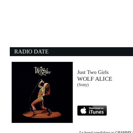
08:26:16
Da Dio
BRESH
Epic Records (SME)
08:27:24
0
Estate
T
NEGRAMARO
S
Sugar (SUG)
- 
RADIO DATE
08:14:10
0
Street of dreams
T
U2
H
EMI (UMG)
E
Just Two Girls
WOLF ALICE
08:21:26
0
(Sony)
Mi Chico
L
DJ GOJA, JASON DERULO,...
B
Gamma (-)
E
La band candidata ai GRAMM