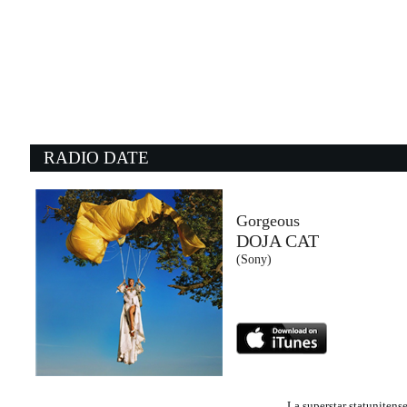
14:49:12
Maledetto me
FULMINACCI
Maciste/ Warner (WMG)
14:54:25
1
Blurred Lines (feat. T.I. &...
C
ROBIN THICKE
M
Universal Music (UMG)
- 
RADIO DATE
14:39:22
1
Street of dreams
T
U2
H
EMI (UMG)
Ca
Gorgeous
DOJA CAT
14:54:38
1
(Sony)
LA GRACIOSA
B
QUEVEDO, ELVIS CRESPO
O
Quevedo (-)
E
La superstar statunitens