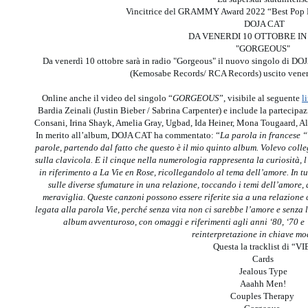
Vincitrice del GRAMMY Award 2022 “Best Pop 
DOJA CAT
DA VENERDI 10 OTTOBRE I
"GORGEOUS"
Da venerdì 10 ottobre sarà in radio "Gorgeous" il nuovo singolo di DO
(Kemosabe Records/ RCA Records) uscito venerd
Online anche il video del singolo “
GORGEOUS
”, visibile al seguente
l
Bardia Zeinali (Justin Bieber / Sabrina Carpenter) e include la partecipazio
Consani, Irina Shayk, Amelia Gray, Ugbad, Ida Heiner, Mona Tougaard, 
In merito all’album, DOJA CAT ha commentato: “
La parola in francese “V
parole, partendo dal fatto che questo è il mio quinto album. Volevo col
sulla clavicola. E il cinque nella numerologia rappresenta la curiosità,
in riferimento a La Vie en Rose, ricollegandolo al tema dell’amore. In 
sulle diverse sfumature in una relazione, toccando i temi dell’amore, 
meraviglia. Queste canzoni possono essere riferite sia a una relazione c
legata alla parola Vie, perché senza vita non ci sarebbe l’amore e senza
album avventuroso, con omaggi e riferimenti agli anni ‘80, ‘70 e 
reinterpretazione in chiave m
Questa la tracklist di “VI
Cards
Jealous Type
Aaahh Men!
Couples Therapy