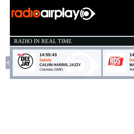
RADIO IN REAL TIME
14:55:43
14
Satisfy
Da
CALVIN HARRIS, JAZZY
M
Columbia (SME)
Wa
14:56:06
1
Hard To Say I'm Sorry
A
CHICAGO
E
- (-)
E
14:57:37
1
Anxiety
D
DOECHII
B
EMI (UMG)
C