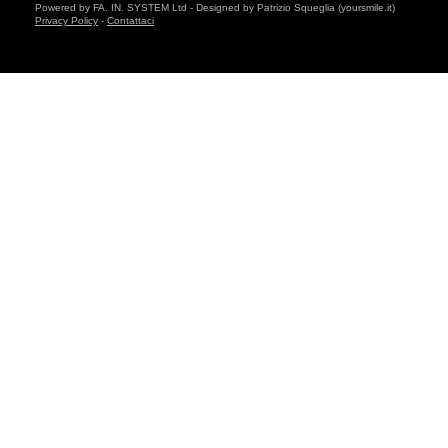
Powered by FA. IN. SYSTEM Ltd - Designed by Patrizio Squeglia (yoursmile.it)
Privacy Policy
-
Contattaci