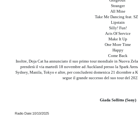
Gorgeous
Stranger
All Mine
Take Me Dancing feat. S
Lipstain
Silly! Fun!
Acts Of Service
Make It Up
One More Time
Happy
Come Back
Inoltre, Doja Cat ha annunciato il suo primo tour mondiale in Nuova Zela
prenderà il via martedì 18 novembre ad Auckland presso la Spark Arena
Sydney, Manila, Tokyo e altre, per concludersi domenica 21 dicembre a 
segue il grande successo del suo tour del 202
Giada Sollitto (Sony)
Radio Date:10/10/2025