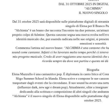
DAL 31 OTTOBRE 2025 IN DIGITAL
“ALCHIMIA”
IL NUOVO SINGOLO
Dal 31 ottobre 2025 sarà disponibile sulle piattaforme digitali di streami
singolo di Elena per Il Branco Pu
"Alchimia" è un brano che racconta l'incontro tra due persone, un'attrazi
proprio colpo di fulmine. Questa canzone segna una nuova svolta nell'evolu
identità musicale che, pur essendo radicata nelle sue origini, si presen
emozioni e sonorità.
Commenta l'artista sul nuovo brano:
“ALCHIMIA è una canzone che ha d
sound come cantante. Infatti ci ho lavorato molto tempo perchè ci tenevo
mio progetto musicale. Credo di aver raggiunto una nuova identità che
ricorda sempre da dove son partita e questo mi dà
Biografia
Elena Mazzullo è una cantautrice pop. È diplomata in canto lirico al Conse
Sligo Summer School in Irlanda. Elena scrive e compone le sue canzoni i
trasportare dagli eventi che la circondano. Il suo sound ha avuto una ne
(influenze dark, new age e dream pop). Attualmente, oltre a insegnare 
dedicando alla scrittura e composizione di altri singoli che andrann
“Alchimia” è il nuovo singolo di Elena disponibile sulle piattaforme digit
ottobre 2025.