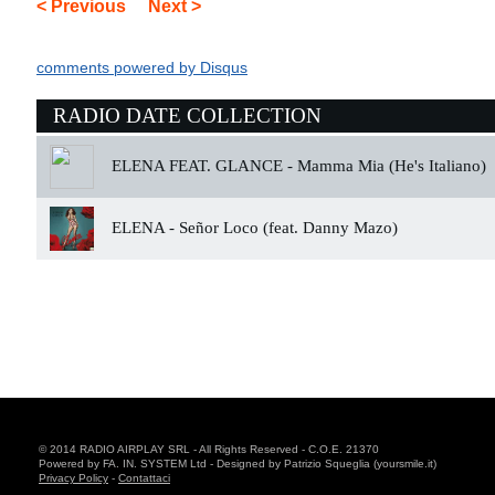
< Previous
Next >
comments powered by
Disqus
RADIO DATE COLLECTION
ELENA FEAT. GLANCE -
Mamma Mia (He's Italiano)
ELENA -
Señor Loco (feat. Danny Mazo)
© 2014 RADIO AIRPLAY SRL - All Rights Reserved - C.O.E. 21370
Powered by FA. IN. SYSTEM Ltd - Designed by Patrizio Squeglia (yoursmile.it)
Privacy Policy
-
Contattaci