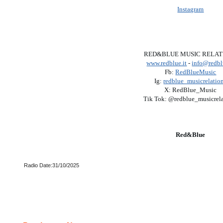
Instagram
RED&BLUE MUSIC RELAT
www.redblue.it
-
info@redbl
Fb:
RedBlueMusic
Ig:
redblue_musicrelatio
X: RedBlue_Music
Tik Tok: @redblue_musicrela
Red&Blue
Radio Date:31/10/2025