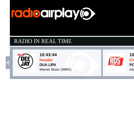
RADIO IN REAL TIME
10:43:44
10
Houdini
Ch
DUA LIPA
P
Warner Music (WMG)
Is
10:46:29
1
Tears
D
SABRINA CARPENTER
T
Island Records (UMG)
C
10:42:41
1
Tucamacarena
C
BABY K
C
Columbia (SME)
Ci