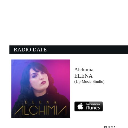
10:44:45
16 Marzo
ACHILLE LAURO FEAT. GOW...
Lauro De Marinis (WMG)
10:43:09
1
Enemy
Le
IMAGINE DRAGONS FEAT. JID
B
Virgin Records (UMG)
Un
RADIO DATE
10:44:08
1
It's Only Rock And Roll
Ho
THE ROLLING STONES
J
Universal Music (UMG)
Un
Alchimia
ELENA
10:40:12
1
(Up Music Studio)
Wo, man
S
PEGGY GOU & AYRA STARR
T
XL Recordings (-)
Vi
ELENA