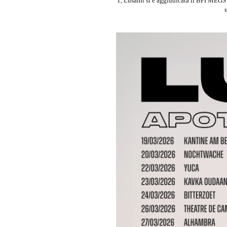
1, Lusaint si è aggiudicata il BPI MEGS 
u