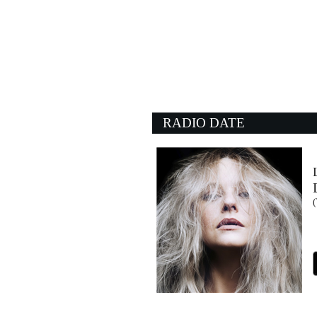
16:34:43
Agitare coca cola
TOMMASO PARADISO
Columbia/Sony Music Ital
16:35:22
Angie
THE ROLLING STONE
Universal Music (UMG)
RADIO DATE
16:36:45
Come Inside
PAUL McCARTNEY
EMI (UMG)
16:36:31
Oh My
LUUDE & ISSEY CROSS
Warner Music Uk (WMG)