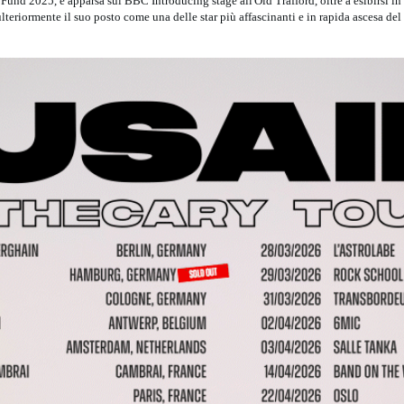
Fund 2025, è apparsa sul BBC Introducing stage all'Old Trafford, oltre a esibirsi in 
lteriormente il suo posto come una delle star più affascinanti e in rapida ascesa de