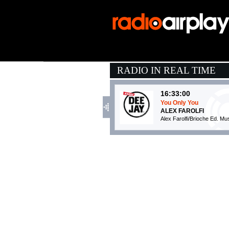
RADIO IN REAL TIME
16:33:00
You Only You
ALEX FAROLFI
Alex Farolfi/Brioche Ed. Mu
16:36:23
Bossa Nostra
GAIA
Columbia (SME)
16:34:04
Someday
ONEREPUBLIC
Virgin Records (UMG)