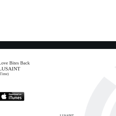
y (SME)
16:32:45
Choosin' Texas
S
ELLA LANGLEY
Columbia (SME)
16:32:21
Rattling Rose
NOEL GALLAGHER'S HIGH ...
Virgin Records (UMG)
Love Bites Back
LUSAINT
16:32:26
(Time)
Maledetto me
 ...
FULMINACCI
Maciste/ Warner (WMG)
LUSAINT