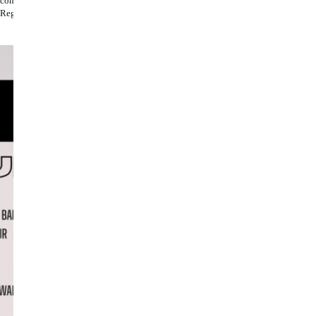
concerti da headliner in Italia e Francia, dimostrando
l Regno Unito.