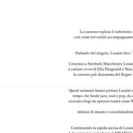
La canzone esplora il turbolento 
così come nel sottile accompagnamento
Parlando del singolo, Lusaint dice: 
Cresciuta a Stretford, Manchester, Lusai
a cantare cover di Ella Fitzgerald e Nin
la canzone più shazamata del Regno U
Questi momenti hanno portato Lusaint sot
tempo che fonde jazz, soul e pop, da 
ricevuto elogi da opinion leader come N
milioni di stream e consolidandola
Continuando la rapida ascesa di Lusain