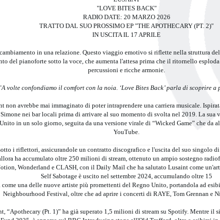
"LOVE BITES BACK"
RADIO DATE: 20 MARZO 2026
TRATTO DAL SUO PROSSIMO EP "THE APOTHECARY (PT. 2)"
IN USCITA IL 17 APRILE
cambiamento in una relazione. Questo viaggio emotivo si riflette nella struttura de
 del pianoforte sotto la voce, che aumenta l'attesa prima che il ritornello esploda
percussioni e ricche armonie.
"
A volte confondiamo il comfort con la noia. ‘Love Bites Back’ parla di scoprire a p
nt non avrebbe mai immaginato di poter intraprendere una carriera musicale. Ispirata 
a Simone nei bar locali prima di arrivare al suo momento di svolta nel 2019. La sua
nito in un solo giorno, seguita da una versione virale di “Wicked Game” che da all
YouTube.
to i riflettori, assicurandole un contratto discografico e l'uscita del suo singolo
allora ha accumulato oltre 250 milioni di stream, ottenuto un ampio sostegno radio
otion, Wonderland e CLASH, con il Daily Mail che ha salutato Lusaint come un'artis
Self Sabotage è uscito nel settembre 2024, accumulando oltre 15
 come una delle nuove artiste più promettenti del Regno Unito, portandola ad esibir
Neighbourhood Festival, oltre che ad aprire i concerti di RAYE, Tom Grennan e N
t, “Apothecary (Pt. 1)” ha già superato 1,5 milioni di stream su Spotify. Mentre il