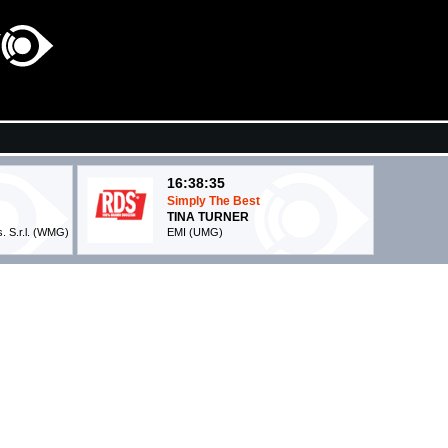
16:38:35
Simply The Best
TINA TURNER
s. S.r.l. (WMG)
EMI (UMG)
16:36:59
Bad Decisions
BENNY BLANCO, BTS, ...
Virgin Records (UMG)
16:36:26
Bad Habits
ED SHEERAN
Atlantic Records UK (WMG)