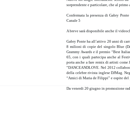
sorprendente e particolare, che al primo
Confermata la presenza di Gabry Ponte 
Canale 5
A breve sarà disponibile anche il videocl
Gabry Ponte ha all’attivo 20 anni di carr
8 milioni di copie del singolo Blue (D
Grammy Awards e il premio “Best Italia
65, con i quali partecipa anche al Fest
porta anche a fare remix di artisti come 
“DANCEANDLOVE. Nel 2012 collabora anch
della celebre rivista inglese DJMag. Ne
“Amici di Maria de Filippi” e ospite d
Da venerdi 20 giugno in promozione radio 