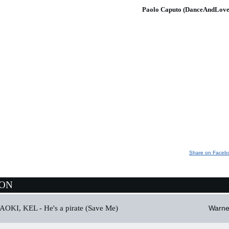
Paolo Caputo (DanceAndLove
Share on Faceb
ION
AOKI, KEL -
He's a pirate (Save Me)
Warne