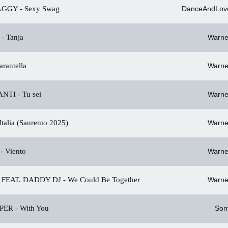
AGGY -
Sexy Swag
DanceAndLov
-
Tanja
Warne
rantella
Warne
NTI -
Tu sei
Warne
Italia (Sanremo 2025)
Warne
-
Viento
Warne
FEAT. DADDY DJ -
We Could Be Together
Warne
PER -
With You
Son