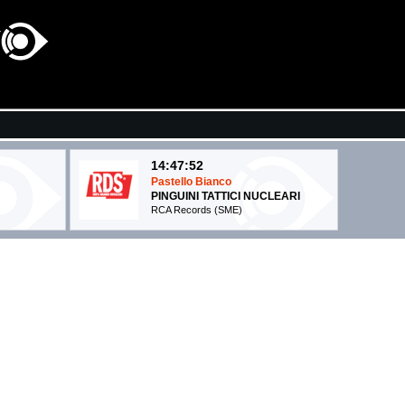
14:47:52
Pastello Bianco
PINGUINI TATTICI NUCLEARI
RCA Records (SME)
14:48:11
PARLAR D'AMORE
SAYF
)
La Santa Srl / Atlantic / Warner (WMG)
14:38:14
ANTIDROGA
EMMA, FABRI FIBRA
Island Records (UMG)