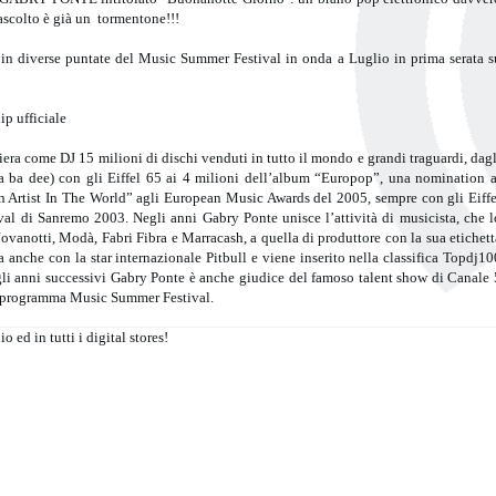
 ascolto è già un tormentone!!!
in diverse puntate del Music Summer Festival in onda a Luglio in prima serata s
ip ufficiale
iera come DJ 15 milioni di dischi venduti in tutto il mondo e grandi traguardi, dagl
a ba dee) con gli Eiffel 65 ai 4 milioni dell’album “Europop”, una nomination a
n Artist In The World” agli European Music Awards del 2005, sempre con gli Eiffe
ival di Sanremo 2003. Negli anni Gabry Ponte unisce l’attività di musicista, che l
Jovanotti, Modà, Fabri Fibra e Marracash, a quella di produttore con la sua etichett
e con la star internazionale Pitbull e viene inserito nella classifica Topdj10
gli anni successivi Gabry Ponte è anche giudice del famoso talent show di Canale 
el programma Music Summer Festival.
ed in tutti i digital stores!