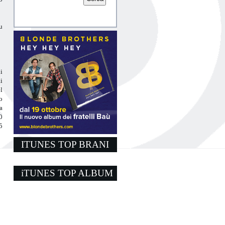
u
i
i
l
o
a
0
5
ITUNES TOP BRANI
iTUNES TOP ALBUM