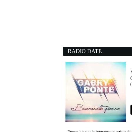
14:44:51
Adesso tu
EROS RAMAZZOTTI
Sony Music (SME)
14:43:57
Grace
JEFF BUCKLEY
- (-)
RADIO DATE
14:40:27
GREAT PRETENDER
KASABIAN
Columbia (SME)
14:47:11
WHITE GIRL WASTED
ANNA
EMI (UMG)
Nuovo hit single interamente scritto 