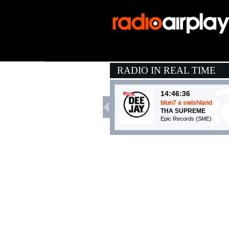
RADIO IN REAL TIME
14:46:36
blun7 a swishland
THA SUPREME
Epic Records (SME)
14:48:39
Mwaki
ZERB & SOFIYA NZAU
TH3RD BRAIN Records (-
14:48:41
Dimanche Midi Pile
GISÈLE
Warner Music Italy (WMG)