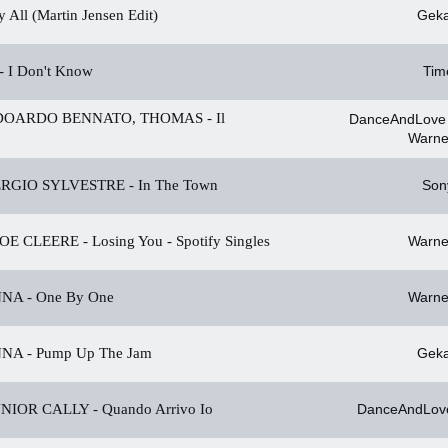
All (Martin Jensen Edit)
Geka
-
I Don't Know
Tim
EDOARDO BENNATO, THOMAS -
Il
DanceAndLove 
Warne
ERGIO SYLVESTRE -
In The Town
Son
JOE CLEERE -
Losing You - Spotify Singles
Warne
NA -
One By One
Warne
NA -
Pump Up The Jam
Geka
NIOR CALLY -
Quando Arrivo Io
DanceAndLov