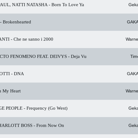
AUL, NATTI NATASHA -
Born To Love Ya
Geka
-
Brokenhearted
GAKA
NTI -
Che ne sanno i 2000
Warne
CTO FENOMENO FEAT. DEIVYS -
Deja Vu
Tim
TTI -
DNA
GAKA
 My Heart
Warne
E PEOPLE -
Frequency (Go West)
Geka
HARLOTT BOSS -
From Now On
Geka