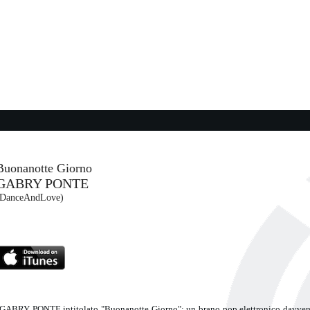
14:31:35
Material Lover
SIENNA SPIRO
EMI (UMG)
14:45:21
SUMMER FUNK
FRANCESCO GABBANI
432 / BMG (-)
Buonanotte Giorno
GABRY PONTE
14:42:41
(DanceAndLove)
Animal
KATSEYE
EMI (UMG)
da GABRY PONTE intitolato "Buonanotte Giorno": un brano pop elettronico davver