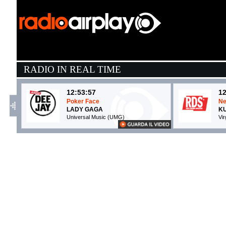
RADIO IN REAL TIME
12:53:57
12
Poker Face
Ne
LADY GAGA
K
Universal Music (UMG)
Vi