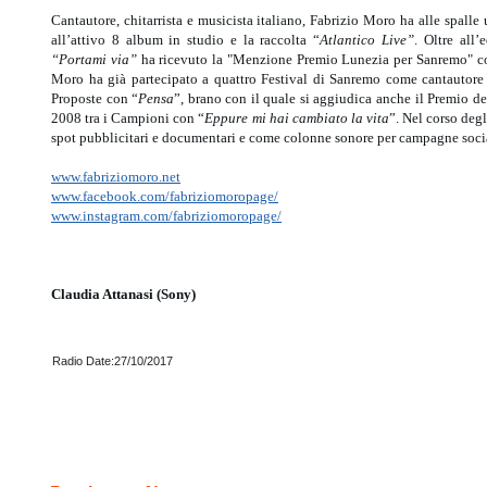
Cantautore, chitarrista e musicista italiano, Fabrizio Moro ha alle spall
all’attivo 8 album in studio e la raccolta “
Atlantico Live”
. Oltre all’
“Portami via”
ha ricevuto la "Menzione Premio Lunezia per Sanremo" co
Moro ha già partecipato a quattro Festival di Sanremo come cantautore
Proposte con “
Pensa
”, brano con il quale si aggiudica anche il Premio del
2008 tra i Campioni con “
Eppure mi hai cambiato la vita
”. Nel corso degl
spot pubblicitari e documentari e come colonne sonore per campagne socia
www.fabriziomoro.net
www.facebook.com/fabriziomoropage/
www.instagram.com/fabriziomoropage/
Claudia Attanasi (Sony)
Radio Date:27/10/2017