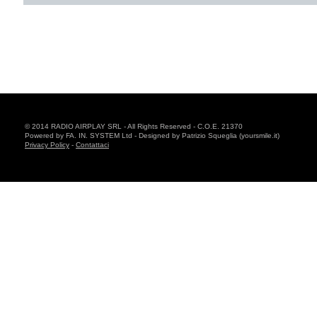
© 2014 RADIO AIRPLAY SRL - All Rights Reserved - C.O.E. 21370
Powered by FA. IN. SYSTEM Ltd - Designed by Patrizio Squeglia (yoursmile.it)
Privacy Policy
-
Contattaci