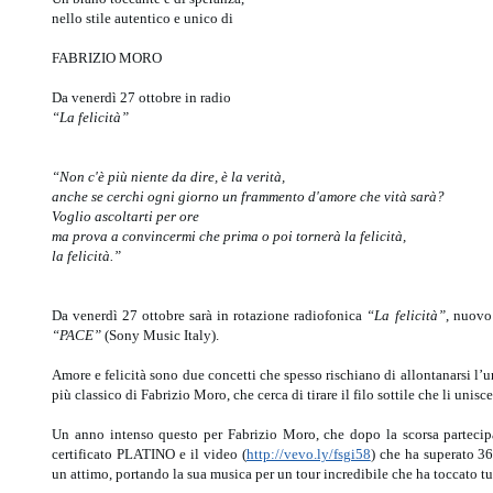
nello stile autentico e unico di
FABRIZIO MORO
Da venerdì 27 ottobre in radio
“La felicità”
“Non c'è più niente da dire, è la verità,
anche se cerchi ogni giorno un frammento d'amore che vità sarà?
Voglio ascoltarti per ore
ma prova a convincermi che prima o poi tornerà la felicità,
la felicità.”
Da venerdì 27 ottobre sarà in rotazione radiofonica
“La felicità”
, nuovo
“PACE”
(Sony Music Italy).
Amore e felicità sono due concetti che spesso rischiano di allontanarsi l’uno
più classico di Fabrizio Moro, che cerca di tirare il filo sottile che li unisce
Un anno intenso questo per Fabrizio Moro, che dopo la scorsa parteci
certificato PLATINO e il video (
http://vevo.ly/fsgi58
) che ha superato 36
un attimo, portando la sua musica per un tour incredibile che ha toccato tutt