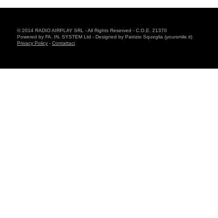
© 2014 RADIO AIRPLAY SRL - All Rights Reserved - C.O.E. 21370
Powered by FA. IN. SYSTEM Ltd - Designed by Patrizio Squeglia (yoursmile.it)
Privacy Policy
-
Contattaci