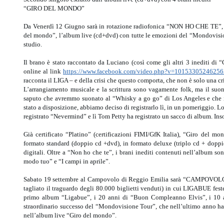
“GIRO DEL MONDO”
Da Venerdì 12 Giugno sarà in rotazione radiofonica “NON HO CHE TE”, 
del mondo”, l’album live (cd+dvd) con tutte le emozioni del “Mondovisione
studio.
Il brano è stato raccontato da Luciano (così come gli altri 3 inediti di 
online al link
https://www.facebook.com/video.php?v=1015330524625
racconta il LIGA – e della crisi che questo comporta, che non è solo una cr
L’arrangiamento musicale e la scrittura sono vagamente folk, ma il suon
saputo che avremmo suonato al “Whisky a go go” di Los Angeles e che i
stato a disposizione, abbiamo deciso di registrarlo lì, in un pomeriggio. L
registrato “Nevermind” e lì Tom Petty ha registrato un sacco di album. In
Già certificato “Platino” (certificazioni FIMI/GfK Italia), “Giro del m
formato standard (doppio cd +dvd), in formato deluxe (triplo cd + doppio
digitali. Oltre a “Non ho che te”, i brani inediti contenuti nell’album 
modo tuo” e “I campi in aprile”.
Sabato 19 settembre al Campovolo di Reggio Emilia sarà “CAMPOVOLO – 
tagliato il traguardo degli 80.000 biglietti venduti) in cui LIGABUE feste
primo album “Ligabue”, i 20 anni di “Buon Compleanno Elvis”, i 10 
straordinario successo del “Mondovisione Tour”, che nell’ultimo anno ha 
nell’album live “Giro del mondo”.