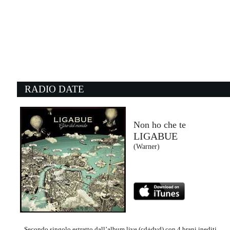
18:23:56
Come nei film
EROS RAMAZZOTTI FEAT. ...
Columbia/Sony Music Italy (SME)
18:24:40
1
Another Day Of Sun
L
LA LA LAND
M
Universal Music (UMG)
- 
RADIO DATE
18:21:17
1
Can't Stop Lovin' You (duet ...
D
AEROSMITH
A
Sony Music (SME)
Un
Non ho che te
LIGABUE
18:22:06
1
(Warner)
I'm in Love (feat. Maxine...
d
ALEX GAUDINO
O
Universal Music (UMG)
E
Secondo singolo estratto dall’album live (cd+dvd) con 4 brani inediti