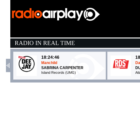
RADIO IN REAL TIME
18:24:46
18
Manchild
Da
SABRINA CARPENTER
DU
Island Records (UMG)
At
18:19:05
1
Let Her Go
La
PASSENGER
F
Sony Music (SME)
Hy
18:20:24
1
girl next door
D
MGK, WIZ KHALIFA
T
EMI (UMG)
C