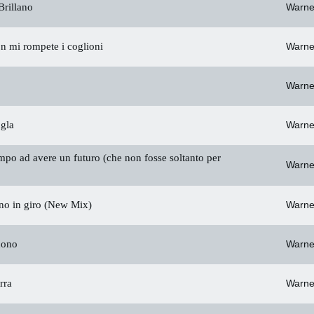
rillano
Warne
n mi rompete i coglioni
Warne
o
Warne
gla
Warne
mpo ad avere un futuro (che non fosse soltanto per
Warne
ono in giro (New Mix)
Warne
uono
Warne
erra
Warne