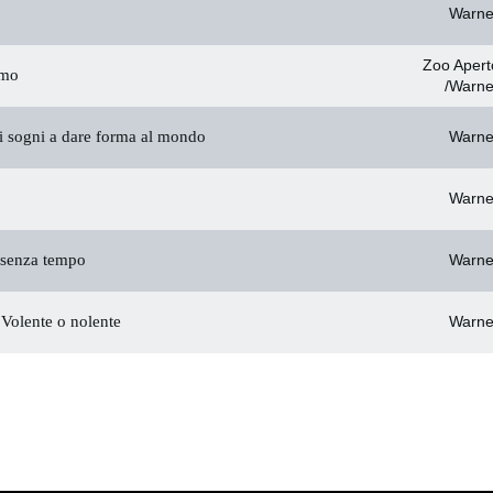
Warne
Zoo Apert
amo
/Warne
 sogni a dare forma al mondo
Warne
Warne
senza tempo
Warne
Volente o nolente
Warne