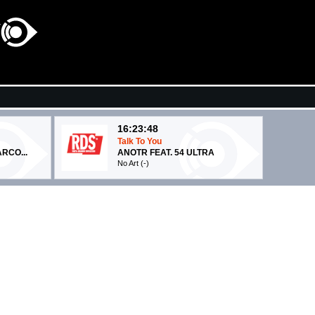
16:23:48
Talk To You
RCO...
ANOTR FEAT. 54 ULTRA
No Art (-)
16:24:02
Agitare coca cola
O
TOMMASO PARADISO
Columbia/Sony Music Italy (SME)
16:18:22
ITANA
Drive Safe
..
MYLES SMITH & NIALL HORAN
RCA Records (SME)