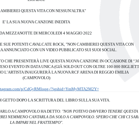
CAMBIEREI QUESTA VITA CON NESSUN'ALTRA"
E' LA SUA NUOVA CANZONE INEDITA
 DA MEZZANOTTE DI MERCOLEDI 4 MAGGIO 2022
E SUE POTENTI CAVALCATE ROCK, "NON CAMBIEREI QUESTA VITA CON
HA ANNUNCIATO CON UN VIDEO PUBBLICATO SUI SUOI SOCIAL.
TO CHE PRESENTERÀ LIVE QUESTA NUOVA CANZONE IN OCCASIONE DI “
3
TTESO EVENTO IN DATA UNICA (GIÀ SOLD OUT CON OLTRE 100.000 BIGLIETT
GNO L’ARTISTA INAUGURERÀ LA NUOVA RCF ARENA DI REGGIO EMILIA
(CAMPOVOLO)
instagram.com/p/CdGyRMloqg-/?igshid=YmMyMTA2M2Y=
DI GETTO DOPO LA SCRITTURA DEL LIBRO SULLA SUA VITA.
ARLO A CAMPOVOLO HA DETTO:
"NON POTEVO DAVVERO TENERE QUESTA
REI NEMMENO CANTARLA DA SOLO A CAMPOVOLO. SPERO CHE CHI CI SAR
LA IMPARI NEL FRATTEMPO"
.