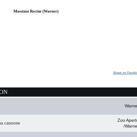
Massimo Recine (Warner)
Share on Faceb
ION
Warne
Zoo Apert
na canzone
/Warne