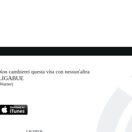
16:11:40
Material Lover
SIENNA SPIRO
EMI (UMG)
16:22:01
Superstar
EAT....
JAMELIA
- (-)
Non cambierei questa vita con nessun'altra
LIGABUE
16:22:07
(Warner)
) ...
Tornado
CHINE
SANTAMAREA
RCA Numero Uno (SME)
LIGABUE