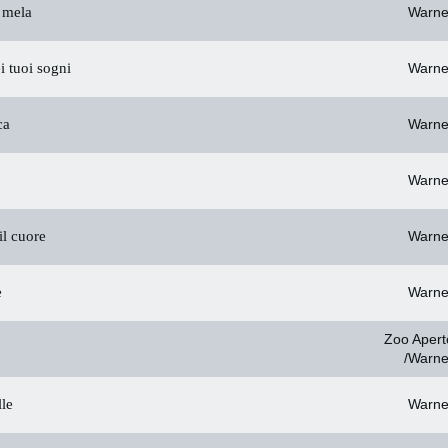
 mela
Warne
i tuoi sogni
Warne
ca
Warne
Warne
il cuore
Warne
e
Warne
Zoo Apert
/Warne
lle
Warne