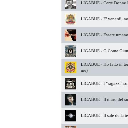
LIGABUE -
Certe Donne B
LIGABUE -
E' venerdì, no
LIGABUE -
Essere uman
LIGABUE -
G Come Giun
LIGABUE -
Ho fatto in te
me)
LIGABUE -
I "ragazzi" s
LIGABUE -
Il muro del s
LIGABUE -
Il sale della t