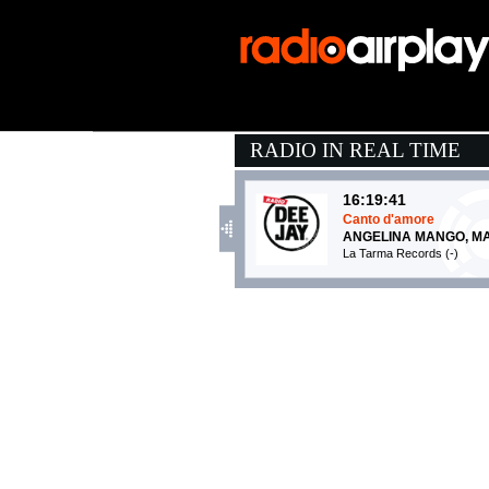
RADIO IN REAL TIME
16:19:41
Canto d'amore
ANGELINA MANGO, MA
La Tarma Records (-)
16:24:49
Viajando Por El Mundo
KAROL G, MANU CHA
EMI (UMG)
16:18:00
LA COSTIERA AMALF
FABIO ROVAZZI FEAT. .
Warner Music Italy (WMG)