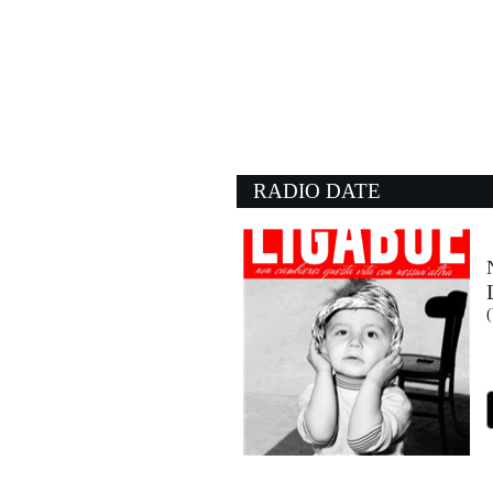
16:16:28
Sottomarini
MAHMOOD
Island Records (UMG)
16:21:00
What's Going On
FOUR NON BLONDES
- (-)
RADIO DATE
16:17:40
Make up sex
MACHINE GUN KELLY F
Virgin Records (UMG)
16:21:01
Spectrum (say my name
FLORENCE + THE MA
Universal Music (UMG)