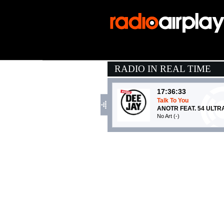
RADIO IN REAL TIME
17:36:33
Talk To You
ANOTR FEAT. 54 ULTR
No Art (-)
17:38:29
Un ragazzo una ragazz
THE KOLORS
Warner Music Italy (WMG)
17:36:13
DNA
GABRY PONTE, JOVA
gekai (-)