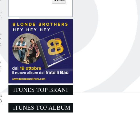
,
,
n
o
0
o
n
ITUNES TOP BRANI
￼
)
iTUNES TOP ALBUM