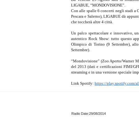
LIGABUE, “MONDOVISIONE”.
Con alle spalle 6 concerti negli stadi a
Pescara e Salerno), LIGABUE dà appun
che toccherà altre 4 città.
Un palco spettacolare e innovativo, un
autentico Rock Show: tutto questo appr
Olimpico di Torino (9 Settembre), allo
Settembre).
“Mondovisione” (Zoo Aperto/Warner Musi
del 2013 (dati e certificazioni FIMI/GFK
streaming e in una versione speciale impr
Link Spotify:
https://play.spotify.c
Radio Date:29/08/2014