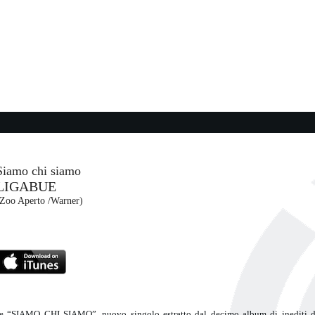
I
17:35:30
Secrets
MILEY CYRUS FEAT. ...
Columbia (SME)
17:36:41
On My Soul
BRUNO MARS
Atlantic Records (WMG)
Siamo chi siamo
LIGABUE
17:38:59
(Zoo Aperto /Warner)
Help
ZY
THE BEATLES
- (-)
ne “SIAMO CHI SIAMO”, nuovo singolo estratto dal decimo album di inediti d