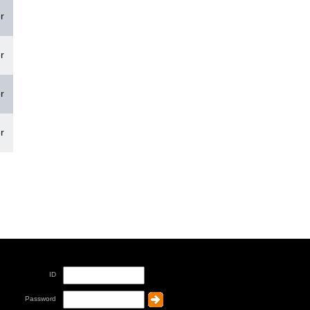
r
r
r
r
ID
Password