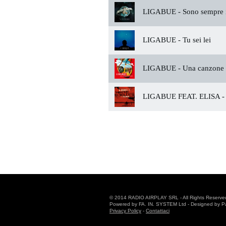
LIGABUE -
Sono sempre i
LIGABUE -
Tu sei lei
LIGABUE -
Una canzone 
LIGABUE FEAT. ELISA -
© 2014 RADIO AIRPLAY SRL - All Rights Reserve
Powered by FA. IN. SYSTEM Ltd - Designed by Patr
Privacy Policy
-
Contattaci