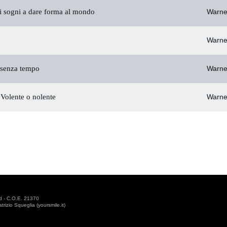
 sogni a dare forma al mondo
Warne
Warne
senza tempo
Warne
Volente o nolente
Warne
d - C.O.E. 21370
izio Squeglia (yoursmile.it)