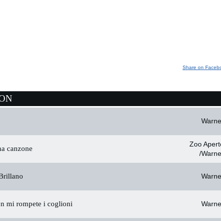
Share on Faceb
ION
Warne
Zoo Apert
na canzone
/Warne
rillano
Warne
n mi rompete i coglioni
Warne