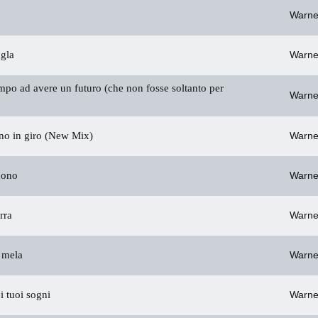
o
Warne
gla
Warne
mpo ad avere un futuro (che non fosse soltanto per
Warne
ono in giro (New Mix)
Warne
uono
Warne
erra
Warne
 mela
Warne
i tuoi sogni
Warne