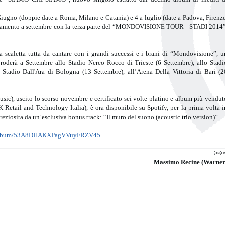
 Giugno (doppie date a Roma, Milano e Catania) e 4 a luglio (date a Padova, Firenze
tamento a settembre con la terza parte del “MONDOVISIONE TOUR - STADI 2014”
a scaletta tutta da cantare con i grandi successi e i brani di “Mondovisione”, u
oderà a Settembre allo Stadio Nereo Rocco di Trieste (6 Settembre), allo Stadi
 Stadio Dall'Ara di Bologna (13 Settembre), all’Arena Della Vittoria di Bari (2
c), uscito lo scorso novembre e certificato sei volte platino e album più vendut
 Retail and Technology Italia), è ora disponibile su Spotify, per la prima volta i
eziosita da un’esclusiva bonus track: “Il muro del suono (acoustic trio version)”.
om/album/53A8DHAKXPagVVuyFRZV45
￼
Massimo Recine (Warner