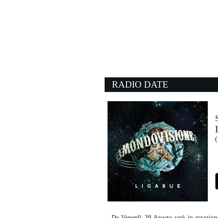
17:36:05
SUMMER FUNK
FRANCESCO GABBAN
432 / BMG (-)
17:37:51
Diamonds
SAM SMITH
Polydor (UMG)
RADIO DATE
17:12:19
Bohemian Rhapsody
QUEEN
EMI (UMG)
17:27:07
Satisfy
CALVIN HARRIS, JAZ
Columbia (SME)
Da Venerdì 29 Agosto sarà in rotazio