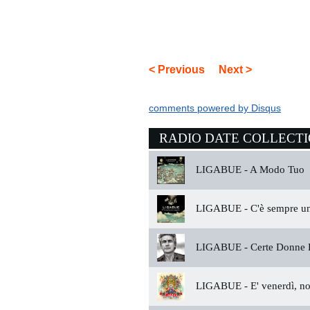
< Previous
Next >
comments powered by
Disqus
RADIO DATE COLLECT
LIGABUE -
A Modo Tuo
LIGABUE -
C'è sempre u
LIGABUE -
Certe Donne B
LIGABUE -
E' venerdì, no