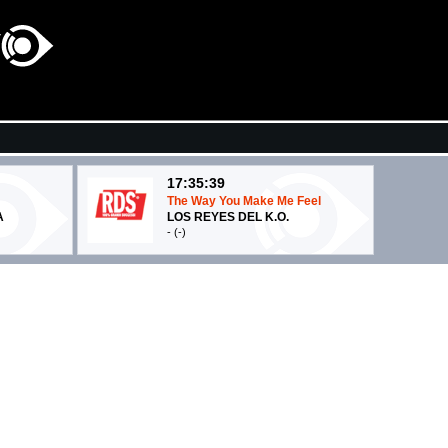
17:35:39
The Way You Make Me Feel
A
LOS REYES DEL K.O.
- (-)
17:38:09
a
Baby Steps
OLIVIA DEAN
EMI (UMG)
17:35:29
Sinceramente
NOTTI
ANNALISA
Warner Music (WMG)