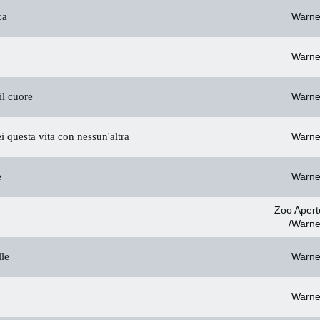
ca
Warne
Warne
il cuore
Warne
 questa vita con nessun'altra
Warne
e
Warne
Zoo Apert
/Warne
lle
Warne
Warne