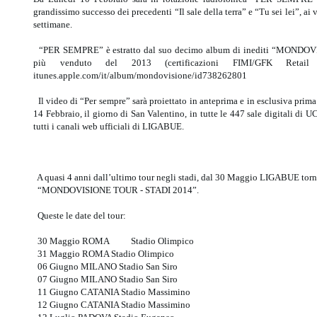
grandissimo successo dei precedenti “Il sale della terra” e “Tu sei lei”, ai v
settimane.
“PER SEMPRE” è estratto dal suo decimo album di inediti “MONDOVISI
più venduto del 2013 (certificazioni FIMI/GFK Retail
itunes.apple.com/it/album/mondovisione/id738262801
Il video di “Per sempre” sarà proiettato in anteprima e in esclusiva prim
14 Febbraio, il giorno di San Valentino, in tutte le 447 sale digitali di
tutti i canali web ufficiali di LIGABUE.
A quasi 4 anni dall’ultimo tour negli stadi, dal 30 Maggio LIGABUE torn
“MONDOVISIONE TOUR - STADI 2014”.
Queste le date del tour:
30 Maggio ROMA Stadio Olimpico
31 Maggio ROMA Stadio Olimpico
06 Giugno MILANO Stadio San Siro
07 Giugno MILANO Stadio San Siro
11 Giugno CATANIA Stadio Massimino
12 Giugno CATANIA Stadio Massimino