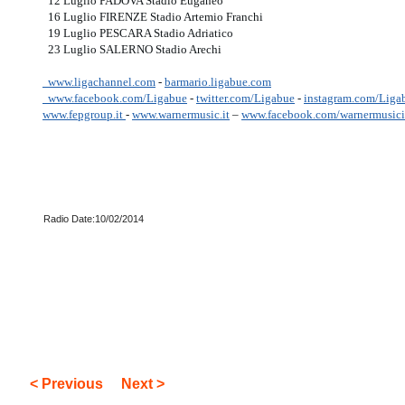
12 Luglio PADOVA Stadio Euganeo
16 Luglio FIRENZE Stadio Artemio Franchi
19 Luglio PESCARA Stadio Adriatico
23 Luglio SALERNO Stadio Arechi
www.ligachannel.com
-
barmario.ligabue.com
www.facebook.com/Ligabue
-
twitter.com/Ligabue
-
instagram.com/Liga
www.fepgroup.it
-
www.warnermusic.it
–
www.facebook.com/warnermusici
Radio Date:10/02/2014
< Previous
Next >