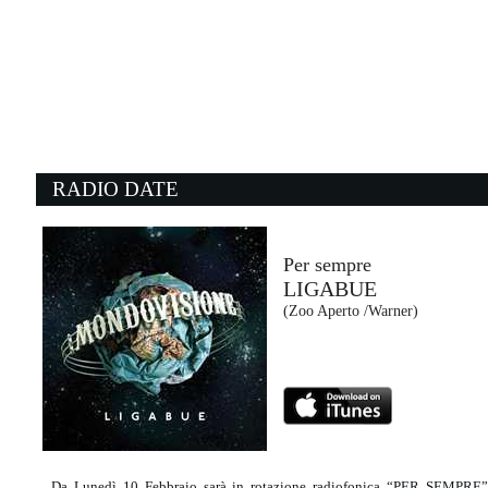
09:33:19
L'ultima canzone
JULI, BIAGIO ANTONACCI
Epic Records (SME)
09:27:27
0
Love On Top
V
BEYONCÉ
E
Sony Music (SME)
P
RADIO DATE
09:30:02
0
Young Again
I
SHINEDOWN
M
Atlantic Records (-)
P
Per sempre
LIGABUE
09:28:27
0
(Zoo Aperto /Warner)
Dai Dai
A
SHAKIRA, BURNA BOY
K
Sony Music Latin (SME)
E
Da Lunedì 10 Febbraio sarà in rotazione radiofonica “PER SEMPRE”,