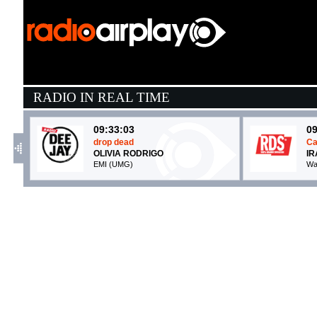
RADIO IN REAL TIME
09:33:03
09
drop dead
Ca
OLIVIA RODRIGO
I
EMI (UMG)
Wa
09:33:03
0
Baby Steps
R
OLIVIA DEAN
D
EMI (UMG)
E
09:32:06
0
The Dead Dance
W
LADY GAGA
M
EMI (UMG)
Pi