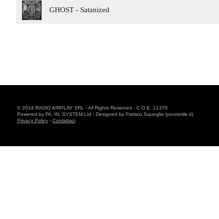
GHOST -
Satanized
© 2014 RADIO AIRPLAY SRL - All Rights Reserved - C.O.E. 21370
Powered by FA. IN. SYSTEM Ltd - Designed by Patrizio Squeglia (yoursmile.it)
Privacy Policy
-
Contattaci