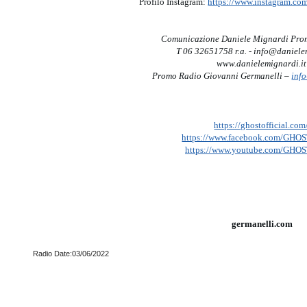
Profilo Instagram:
https://www.instagram.com
Comunicazione Daniele Mignardi Pr
T 06 32651758 r.a. - info@daniele
www.danielemignardi.i
Promo Radio Giovanni Germanelli –
inf
https://ghostofficial.com
https://www.facebook.com/GHOST
https://www.youtube.com/GHOST
germanelli.com
Radio Date:03/06/2022