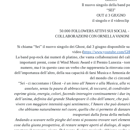
Il nuovo singolo della band p
“SEI”
OUT il 3 GIUGNO
il singolo e il videoclip
50.000 FOLLOWERS ATTIVI SUI SOCIAL -
COLLABORAZIONI CON ORNELLA VANONI 
Si chiama “Sei” il nuovo singolo dei Ghost, dal 3 giugno disponibile su 
video (
https://www.youtube.com/GH
La band pop-rock dai numeri di platino, che vanta collaborazioni del ca
importanti premi, come il Wind Music Award e il Premio Lunezia - torn
numero, ma è in questo caso un verbo che rappresenta la ritrovata con
dell’importanza dell’altro, della sua capacità di farsi Musica e Armonia dell
del mondo che ci circond
“
Sei
- ci raccontano i Ghost -
è un inno all’Amore e alla Musica, alla vo
assoluto, senza la paura di abbracciarsi, di toccarsi, di condivide
esprime gioia, energia, colori, facendo interagire continuamente i due in
dell’anima, definita dal grande Shakespeare il cibo dell’amore, che può 
vivere con maggiore intensità ogni sentimento; l’Amore che può donarci 
che abbiamo naturalmente nel cuore, quella che ci permette di danzare
trasportati dalla forza della melodia
Andando a scavare nelle pieghe del testo si possono trovare vari elemen
cose dalla giusta prospettiva, di restare sempre aperti al dialogo, di saper