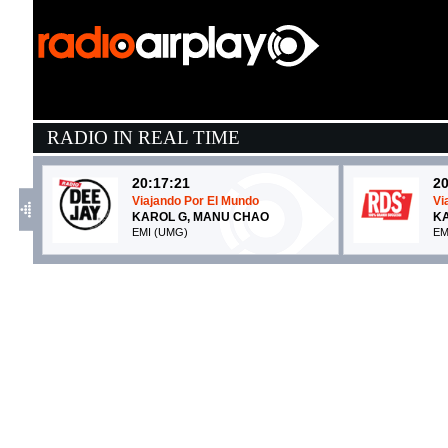
RADIO IN REAL TIME
20:17:21
20
Viajando Por El Mundo
Vi
KAROL G, MANU CHAO
K
EMI (UMG)
EM
20:21:49
2
Torna a casa
T
MÅNESKIN
N
RCA Records (SME)
C
20:25:49
2
Canto d'amore
B
ANGELINA MANGO, MARCO...
J
La Tarma Records (-)
I