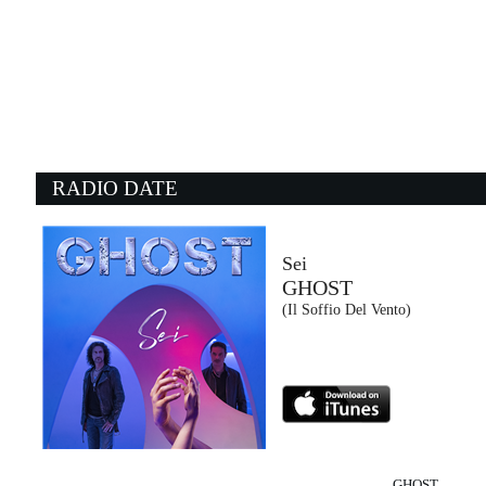
20:19:23
Lunedì nero
MR.RAIN
Warner Music (WMG)
20:22:17
2
Close to you
A
CARPENTERS
A
- (-)
- 
RADIO DATE
20:12:58
2
Enjoy the Silence
V
DEPECHE MODE
M
Sony Music (SME)
S
Sei
GHOST
20:18:36
2
(Il Soffio Del Vento)
Satisfy
B
CALVIN HARRIS, JAZZY
G
Columbia (SME)
C
GHOST