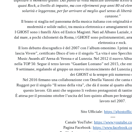
aspettare il momento giusto. Dal punto di vista musicale abbiamo scelto
quasi Rock, a livello di impatto, ma con riferimenti pop anni 80 ed ele
solarità e leggerezza, per far arrivare al meglio quel senso di liber
canzone.
”
Il brano si staglia nel panorama della musica italiana con originalità 
modernità e solide radici, tra musica elettronica e arrangiamenti tr
I GHOST sono i fratelli Alex ed Enrico Magistri. Nati ad Albano Laziale, 
dal mare, a pochi chilometri da Roma, i GHOST sono polistrumentisti, arran
elettronica e rock.
Il loro debutto discografico è del 2007 con l’album omonimo. I primi su
lascia Vivere”, certificato Disco d’oro e il singolo “La vita è uno Specchi
Music Awards all’Arena di Verona e al Lunezia. Nel 2012 il nuovo Album
nella TOP 50. Segue il terzo lavoro “Guardare Lontano” nel 2015, che entra
9 settimane, regalando al gruppo un nuovo riconoscimento del Lunezia p
dei GHOST si fa sempre più numeroso 
Nel 2016 firmano una collaborazione con Ornella Vanoni che canta n
Ruggeri per il singolo “Il senso della vita”, che dà il nome al quarto al
questo lavoro. Gli anni che seguono li vedono protagonisti di tantiss
È attesa per il prossimo ottobre l’uscita del loro quinto album per festeggi
lavoro nel 2007.
Sito Ufficiale:
https://ghostoffi
----
Canale YouTube:
https://www.youtube.c
Pagina Facebook:
https://www.facebook.