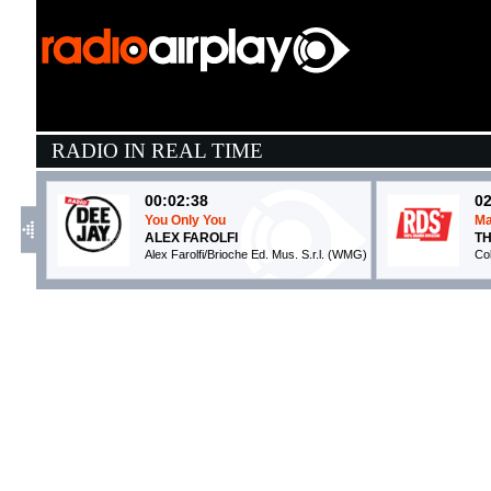
RADIO IN REAL TIME
00:02:38
02
You Only You
Ma
ALEX FAROLFI
T
Alex Farolfi/Brioche Ed. Mus. S.r.l. (WMG)
Co
02:19:40
0
DISCO PARADISE
C
FEDEZ, ANNALISA, ...
C
Warner Music Italy (WMG)
S
02:53:14
0
Slow down
S
WHY DON'T WE
B
Atlantic Recording Corporation (WMG)
Da