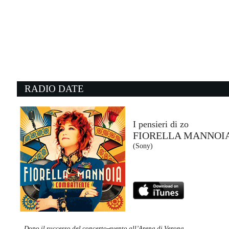
10:53:24
PARLAR D'AMORE
SAYF
La Santa Srl / Atlantic / Warner (WMG)
10:53:16
1
It's Oh So Quiet
P
BJORK
S
- (-)
W
RADIO DATE
10:36:44
1
Love Is Bigger Than ...
L
U2
A
Universal Music (UMG)
Sp
I pensieri di zo
FIORELLA MANNOI
10:53:29
1
(Sony)
Don't Leave Me Now
M
LOST FREQUENCIES FEAT....
Z
Time (TIM)
T
Dopo il successo del concerto-evento all’Arena di Verona