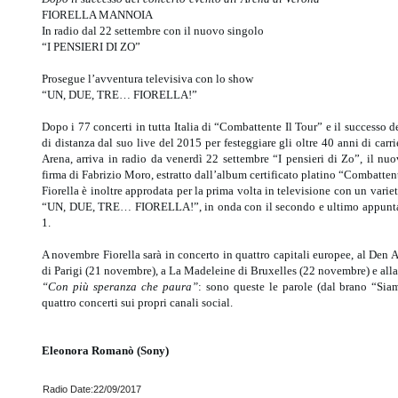
FIORELLA MANNOIA
In radio dal 22 settembre con il nuovo singolo
“I PENSIERI DI ZO”
Prosegue l’avventura televisiva con lo show
“UN, DUE, TRE… FIORELLA!”
Dopo i 77 concerti in tutta Italia di “Combattente Il Tour” e il successo 
di distanza dal suo live del 2015 per festeggiare gli oltre 40 anni di car
Arena, arriva in radio da venerdì 22 settembre “I pensieri di Zo”, i
firma di Fabrizio Moro, estratto dall’album certificato platino “Combatten
Fiorella è inoltre approdata per la prima volta in televisione con un var
“UN, DUE, TRE… FIORELLA!”, in onda con il secondo e ultimo appuntame
1.
A novembre Fiorella sarà in concerto in quattro capitali europee, al Den
di Parigi (21 novembre), a La Madeleine di Bruxelles (22 novembre) e al
“Con più speranza che paura”
: sono queste le parole (dal brano “Sia
quattro concerti sui propri canali social.
Eleonora Romanò (Sony)
Radio Date:22/09/2017