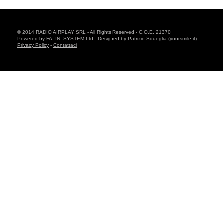
© 2014 RADIO AIRPLAY SRL - All Rights Reserved - C.O.E. 21370
Powered by FA. IN. SYSTEM Ltd - Designed by Patrizio Squeglia (yoursmile.it)
Privacy Policy
-
Contattaci