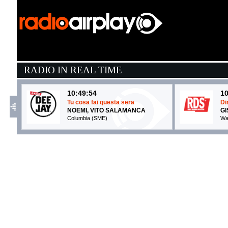
RADIO IN REAL TIME
10:49:54
10
Tu cosa fai questa sera
Di
NOEMI, VITO SALAMANCA
GI
Columbia (SME)
Wa
10:52:56
1
HIT PARADE
S
GIANNI MORANDI, ...
J
Epic Records (SME)
S
10:49:41
1
Opalite
P
TAYLOR SWIFT
M
TS/Republic (UMG)
S