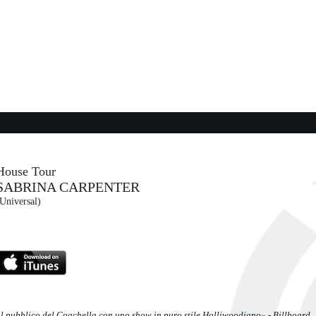
HAO
20:58:16
Fly Like an Eagle
SEAL
Warner Music (WMG)
20:03:20
Volevo capire
MADAME, MARRACASH
Sugar (SUG)
House Tour
SABRINA CARPENTER
20:53:23
Universal)
Scarabocchi
EITA
WESTCROSS & FRAH...
Island Records (UMG)
l pubblico del Coachella con uno show in puro stile Holliwoodiano» - Billboard