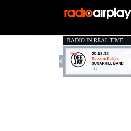
RADIO IN REAL TIME
20:53:12
Rappers Delight
SUGARHILL BAND
- (-)
20:52:16
Dance No More
HARRY STYLES
Columbia (SME)
20:55:55
LA COSTIERA AMALF
FABIO ROVAZZI FEAT. .
Warner Music Italy (WMG)