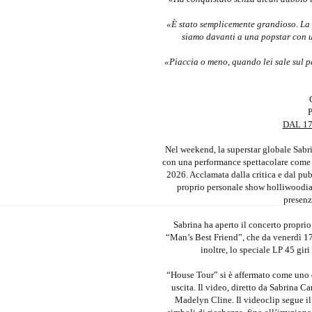
«È stato semplicemente grandioso. La pe
siamo davanti a una popstar con un
«
Piaccia o meno, quando lei sale sul pa
DAL 17
Nel weekend, la superstar globale Sabr
con una performance spettacolare come he
2026. Acclamata dalla critica e dal pub
proprio personale show holliwoodia
presenz
Sabrina ha aperto il concerto propri
“Man’s Best Friend”, che da venerdì 17 a
inoltre, lo speciale LP 45 gir
“House Tour” si è affermato come uno d
uscita. Il video, diretto da Sabrina 
Madelyn Cline. Il videoclip segue il 