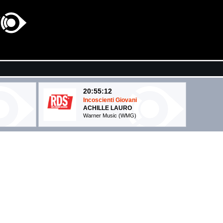
20:55:12
Incoscienti Giovani
ACHILLE LAURO
Warner Music (WMG)
20:51:18
Irrecuperabile
TRIGNO FEAT. ERMAL META
Warner Music Italy (WMG)
20:56:10
ITANA
Abracadabra
..
LADY GAGA
EMI (UMG)