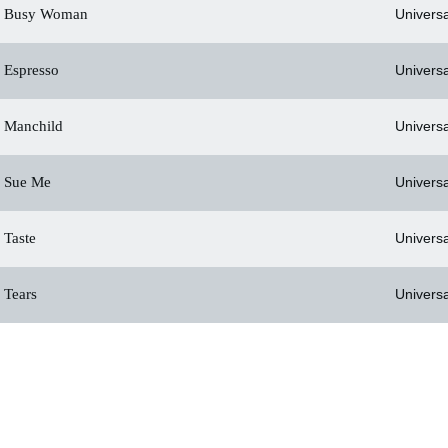
Busy Woman
Universa
Espresso
Universa
Manchild
Universa
Sue Me
Universa
Taste
Universa
Tears
Universa