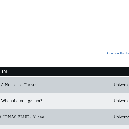
Share on Faceb
ION
A Nonsense Christmas
Universa
When did you get hot?
Universa
 JONAS BLUE -
Alieno
Universa