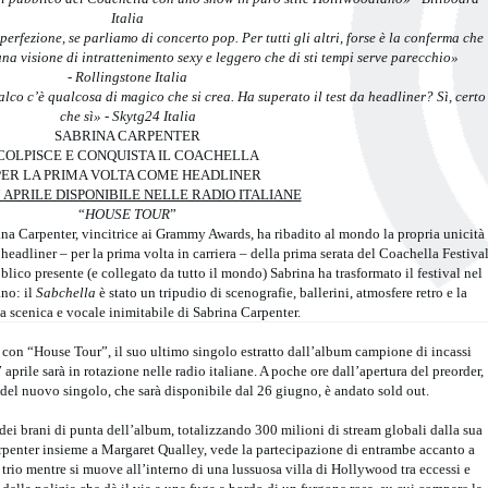
Italia
rfezione, se parliamo di concerto pop. Per tutti gli altri,
forse è la conferma che
a visione di intrattenimento sexy e leggero che di sti tempi serve parecchio»
- Rollingstone Italia
lco c’è qualcosa di magico che si crea. Ha superato il test da headliner? Sì, certo
che sì» - Skytg24 Italia
SABRINA CARPENTER
COLPISCE E CONQUISTA IL COACHELLA
PER LA PRIMA VOLTA COME HEADLINER
 APRILE DISPONIBILE NELLE RADIO ITALIANE
“
HOUSE TOUR
”
ina Carpenter, vincitrice ai Grammy Awards, ha ribadito al mondo la propria unicità
adliner – per la prima volta in carriera – della prima serata del Coachella Festiva
blico presente (e collegato da tutto il mondo) Sabrina ha trasformato il festival nel
no: il
Sabchella
è stato un tripudio di scenografie, ballerini, atmosfere retro e la
a scenica e vocale inimitabile di Sabrina Carpenter.
o con “House Tour”, il suo ultimo singolo estratto dall’album campione di incassi
prile sarà in rotazione nelle radio italiane. A poche ore dall’apertura del preorder,
i del nuovo singolo, che sarà disponibile dal 26 giugno, è andato sold out.
ei brani di punta dell’album, totalizzando 300 milioni di stream globali dalla sua
Carpenter insieme a Margaret Qualley, vede la partecipazione di entrambe accanto a
trio mentre si muove all’interno di una lussuosa villa di Hollywood tra eccessi e