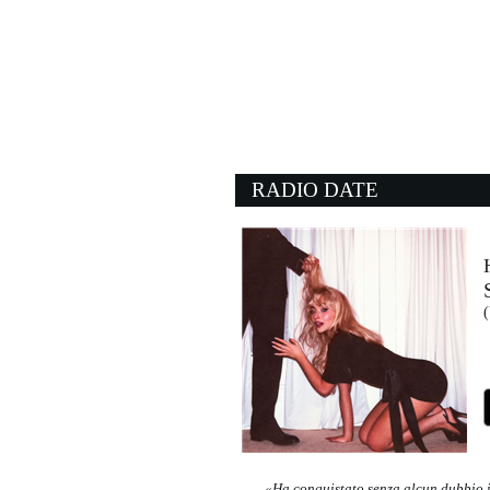
20:47:47
A me mi piace
ALFA FEAT. MANU C
Artist First (-)
20:48:59
Fly Like An Eagle
STEVE MILLER BAND
- (-)
RADIO DATE
20:57:09
My My, Hey Hey
NEIL YOUNG
Warner Music (WMG)
20:55:46
(
Madan
JONAS BLUE, SALIF K
EMI (UMG)
«Ha conquistato senza alcun dubbio i