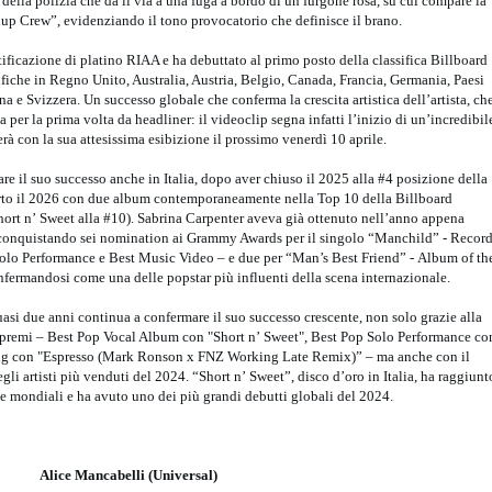
 della polizia che dà il via a una fuga a bordo di un furgone rosa, su cui compare la
anup Crew”, evidenziando il tono provocatorio che definisce il brano.
ificazione di platino RIAA e ha debuttato al primo posto della classifica Billboard
ifiche in Regno Unito, Australia, Austria, Belgio, Canada, Francia, Germania, Paesi
 e Svizzera. Un successo globale che conferma la crescita artistica dell’artista, ch
a per la prima volta da headliner: il videoclip segna infatti l’inizio di un’incredibil
à con la sua attesissima esibizione il prossimo venerdì 10 aprile.
e il suo successo anche in Italia, dopo aver chiuso il 2025 alla #4 posizione della
erto il 2026 con due album contemporaneamente nella Top 10 della Billboard
hort n’ Sweet alla #10). Sabrina Carpenter aveva già ottenuto nell’anno appena
 conquistando sei nomination ai Grammy Awards per il singolo “Manchild” - Recor
 Solo Performance e Best Music Video – e due per “Man’s Best Friend” - Album of th
fermandosi come una delle popstar più influenti della scena internazionale.
asi due anni continua a confermare il suo successo crescente, non solo grazie alla
 premi – Best Pop Vocal Album con "Short n’ Sweet", Best Pop Solo Performance co
g con "Espresso (Mark Ronson x FNZ Working Late Remix)” – ma anche con il
gli artisti più venduti del 2024. “Short n’ Sweet”, disco d’oro in Italia, ha raggiunt
che mondiali e ha avuto uno dei più grandi debutti globali del 2024.
Alice Mancabelli (Universal)