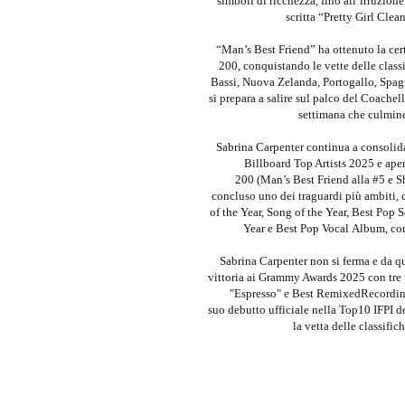
simboli di ricchezza, fino all’irruzione
scritta “Pretty Girl Cle
“Man’s Best Friend” ha ottenuto la cert
200, conquistando le vette delle class
Bassi, Nuova Zelanda, Portogallo, Spagna
si prepara a salire sul palco del Coachell
settimana che culminer
Sabrina Carpenter continua a consolidar
Billboard Top Artists 2025 e ap
200 (Man’s Best Friend alla #5 e S
concluso uno dei traguardi più ambiti,
of the Year, Song of the Year, Best Pop
Year e Best Pop Vocal Album, con
Sabrina Carpenter non si ferma e da qu
vittoria ai Grammy Awards 2025 con tre
"Espresso" e Best RemixedRecordin
suo debutto ufficiale nella Top10 IFPI de
la vetta delle classifi