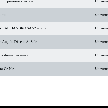
i un pensiero speciale
Universa
iamo
Universa
T. ALEJANDRO SANZ -
Sono
Universa
 Angelo Disteso Al Sole
Universa
a donna per amico
Universa
ta Ce N'è
Universa