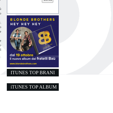
ù
o
.
o
e
e
o
l
ITUNES TOP BRANI
iTUNES TOP ALBUM