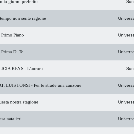
 mio giorno preferito
Son
 tempo non sente ragione
Universa
 Primo Piano
Universa
 Prima Di Te
Universa
ICIA KEYS -
L'aurora
Son
. LUIS FONSI -
Per le strade una canzone
Universa
esta nostra stagione
Universa
sa nata ieri
Universa