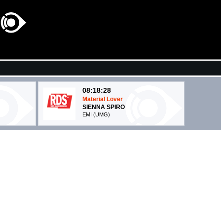
08:18:28
Material Lover
SIENNA SPIRO
EMI (UMG)
08:22:26
onocido
On My Soul
BRUNO MARS
Atlantic Records (WMG)
08:17:51
Self Aware
ANA...
TEMPER CITY
Thirty Knots (-)