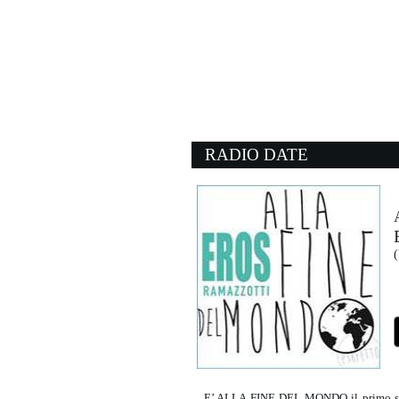
08:25:29
Litoranea
ELISA CON MATILDA D
Island Records (UMG)
08:26:59
Save a Prayer
DURAN DURAN
Sony Music (SME)
RADIO DATE
08:21:57
Patient Number 9
OZZY OSBOURNE FEAT.
Epic Records (SME)
08:18:52
(
Found Love
DOUBLE DEE FEAT. 
Irma Records (-)
E’ ALLA FINE DEL MONDO il primo sin