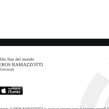
E...
08:25:09
Vacanze Romane
MATIA BAZAR
USM (UMG)
06:54:23
Easy Lover
 ...
MILEY CYRUS
Columbia (SME)
Alla fine del mondo
EROS RAMAZZOTTI
08:24:03
Universal)
Più in Alto
DANY
BIRTHH
Carosello (CAR)
golo di EROS RAMAZZOTTI in uscita in sessanta paesi il prossimo venerdì 2