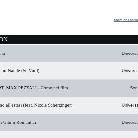
Share on Faceb
ION
ma
Universa
on Natale (Se Vuoi)
Universa
T. MAX PEZZALI -
Come nei film
Son
no all'estasi (feat. Nicole Scherzinger)
Universa
i Ultimi Romantici
Universa