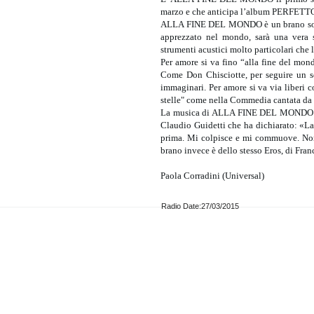
marzo e che anticipa l’album PERFETT
ALLA FINE DEL MONDO è un brano sorpren
apprezzato nel mondo, sarà una vera s
strumenti acustici molto particolari che
Per amore si va fino “alla fine del mondo”
Come Don Chisciotte, per seguire un so
immaginari. Per amore si va via liberi co
stelle" come nella Commedia cantata da
La musica di ALLA FINE DEL MONDO è f
Claudio Guidetti che ha dichiarato: «La
prima. Mi colpisce e mi commuove. Non 
brano invece è dello stesso Eros, di Fra
Paola Corradini (Universal)
Radio Date:27/03/2015