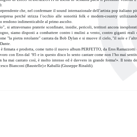
O.
dente che, nel confermare il sound internazionale dell’artista pop italiano pi
orpresa perché strizza l’occhio alle sonorità folk e modern-country utilizzand
 lo rendono indimenticabile al primo ascolto.
, si attraversano praterie sconfinate, insidie, pericoli, territori ancora inesplorati
gno, siamo disposti a combattere contro i mulini a vento, contro giganti reali 
me "la pietra rotolante" cantata da Bob Dylan e si muove il cielo, "il sole e l’altr
 Dante.
irmata e prodotta, come tutto il nuovo album PERFETTO, da Eros Ramazzotti 
voro con Eros dal ‘95 e in questo disco lo sento cantare come non l’ho mai sentit
ha mai cantato così, è molto intenso ed è davvero in grande forma!». Il testo de
ncesco Bianconi (Baustelle) e Kaballà (Giuseppe Rinaldi).