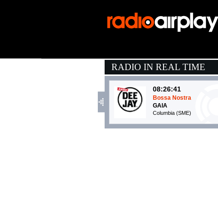
RADIO IN REAL TIME
08:26:41
Bossa Nostra
GAIA
Columbia (SME)
08:27:05
Si Antes Te Hubiera C
KAROL G
EMI (UMG)
08:15:15
Rain On Me
LADY GAGA FEAT. ARI
Virgin Records (UMG)