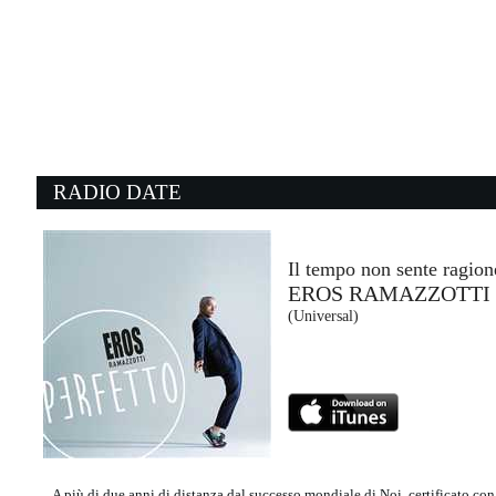
08:30:26
PARTENOPE
MERK & KREMONT FEAT. ...
Atlantic/Warner (WMG)
08:13:30
0
The Game Of Love
un
MICHELLE BRANCH & NEW...
M
BMG Rights Management (-)
Ca
RADIO DATE
08:11:45
0
Nightshift Superstar
S
MUSE
M
Warner Music (WMG)
A 
Il tempo non sente ragion
EROS RAMAZZOTTI
08:24:23
0
(Universal)
Todo De Ti
S
RAUW ALEJANDRO
G
SME US Latin LLC (SME)
Un
A più di due anni di distanza dal successo mondiale di Noi, certificato co