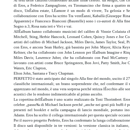
Ai testi delle canzoni collaborano alcune firme celebri: da Mogol, che c
di Eros, a Federico Zampaglione, ex Tiromancino che firma a quattro m
disco, UnÊaltra estate, LÊamore è un modo di vivere, Tu gelosia e Se
collaborazione con Eros ha scritto Tra ventÊanni, Kaballà (Giuseppe Rin
Apparente) e Francesco Bianconi (Baustelle) sono i co-autori di Alla fin
Sogno n.3, Rosa nata ieri e Vivi e vai.
AllÊalbum hanno collaborato musicisti del calibro di Vinnie Colaiuta ch
Mitchell, Sting, Herbie Hancock, Leonard Cohen, Quincy Jones e Joe C
artisti del calibro di Michael Jackson, Miles Davis, James Taylor, Seal, 
con Eros, e ancora Sean Hurley, già bassista per John Mayer, Alicia Key
Keltner, che ha collaborato con John Lennon per lÊalbum Imagine e Ring
Miles Davis; Lawrence Juber, che ha collaborato con Paul McCartney e
lavorato con artisti come Bruce Springsteen, Bon Jovi, Patty Smith, Joe
Waters, Eric Clapton,
Elton John, Santana e Tracy Chapman.
PERFETTO è stato anticipato dal singolo Alla fine del mondo, uscito il 27 
classifiche internazionali; un brano sorprendente che, nel confermare il s
apprezzato nel mondo, è una vera sorpresa perché strizza lÊocchio alle s
acustici che lo rendono indimenticabile al primo ascolto.
La copertina dellÊalbum è uno scatto realizzato da Toni Thorimbert. Er
celebre „passo‰ di Michael Jackson perché „anche nei gesti più buffi è p
presenti nel booklet e nella campagna di lancio mondiale, portano inol
Adams. Eros ha scelto il collega internazionale per questa speciale occasion
Per il nuovo progetto Perfetto, Eros ha confermato la lunga collaborazio
Il disco sarà disponibile in tre versioni: la versione classica in italian