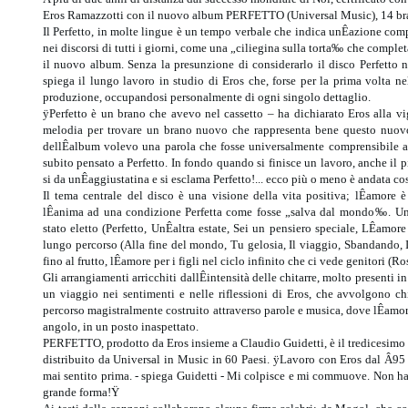
Eros Ramazzotti con il nuovo album PERFETTO (Universal Music), 14 brani 
Il Perfetto, in molte lingue è un tempo verbale che indica unÊazione comp
nei discorsi di tutti i giorni, come una „ciliegina sulla torta‰ che completa
il nuovo album. Senza la presunzione di considerarlo il disco Perfetto n
spiega il lungo lavoro in studio di Eros che, forse per la prima volta nell
produzione, occupandosi personalmente di ogni singolo dettaglio.
ÿPerfetto è un brano che avevo nel cassetto – ha dichiarato Eros alla vig
melodia per trovare un brano nuovo che rappresenta bene questo nuovo
dellÊalbum volevo una parola che fosse universalmente comprensibile al
subito pensato a Perfetto. In fondo quando si finisce un lavoro, anche il pi
si da unÊaggiustatina e si esclama Perfetto!... ecco più o meno è andata cosi
Il tema centrale del disco è una visione della vita positiva; lÊamore e
lÊanima ad una condizione Perfetta come fosse „salva dal mondo‰. Un
stato eletto (Perfetto, UnÊaltra estate, Sei un pensiero speciale, LÊamo
lungo percorso (Alla fine del mondo, Tu gelosia, Il viaggio, Sbandando, 
fino al frutto, lÊamore per i figli nel ciclo infinito che ci vede genitori (Ro
Gli arrangiamenti arricchiti dallÊintensità delle chitarre, molto presenti
un viaggio nei sentimenti e nelle riflessioni di Eros, che avvolgono chi
percorso magistralmente costruito attraverso parole e musica, dove lÊamore
angolo, in un posto inaspettato.
PERFETTO, prodotto da Eros insieme a Claudio Guidetti, è il tredicesimo a
distribuito da Universal in Music in 60 Paesi. ÿLavoro con Eros dal Â95
mai sentito prima. - spiega Guidetti - Mi colpisce e mi commuove. Non ha m
grande forma!Ÿ