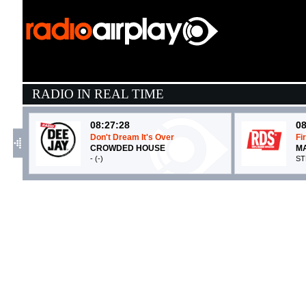
RADIO IN REAL TIME
08:27:28
08
Don't Dream It's Over
Fi
CROWDED HOUSE
MA
- (-)
ST
08:24:47
0
Mi Fiderò
La
MARCO MENGONI FEAT....
F
Epic Records (SME)
Hy
08:27:54
0
PASSENGER
D
ALEX WARREN
M
Atlantic Recording Corporation (WMG)
R