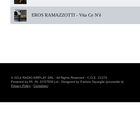
EROS RAMAZZOTTI -
Vita Ce N'è
© 2014 RADIO AIRPLAY SRL - All Rights Reserved - C.O.E. 21370
Powered by FA. IN. SYSTEM Ltd - Designed by Patrizio Squeglia (yoursmile.it)
Privacy Policy
-
Contattaci