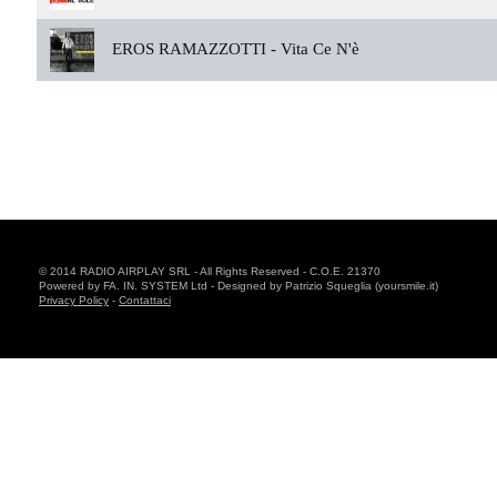
EROS RAMAZZOTTI -
Vita Ce N'è
© 2014 RADIO AIRPLAY SRL - All Rights Reserved - C.O.E. 21370
Powered by FA. IN. SYSTEM Ltd - Designed by Patrizio Squeglia (yoursmile.it)
Privacy Policy
-
Contattaci