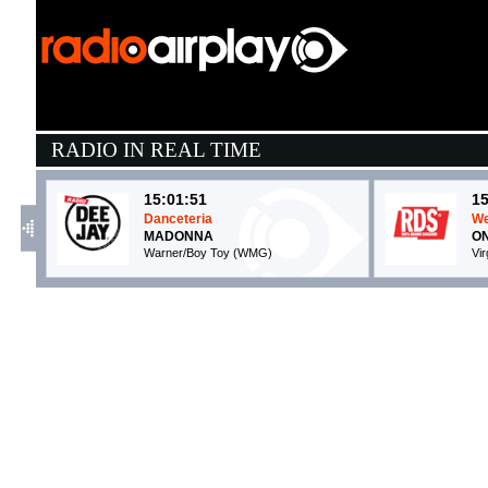
RADIO IN REAL TIME
15:01:51
15
Danceteria
We
MADONNA
O
Warner/Boy Toy (WMG)
Vi
15:16:28
1
HIT PARADE
H
GIANNI MORANDI, ...
J
Epic Records (SME)
W
15:16:40
1
Release The Pressure
S
CALVIN HARRIS, KASABIAN
O
Columbia (SME)
E