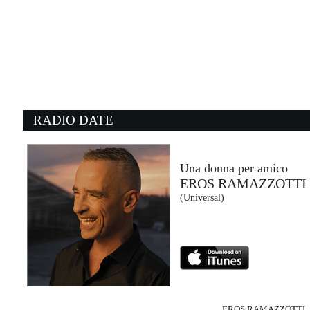
15:16:36
Canto d'amore
ANGELINA MANGO, MARCO...
La Tarma Records (-)
15:12:11
1
Più in Alto
P
BIRTHH
C
Carosello (CAR)
Un
RADIO DATE
15:11:11
1
Street of dreams
D
U2
S
EMI (UMG)
C
Una donna per amico
EROS RAMAZZOTTI
15:18:02
1
(Universal)
Big Energy (Remix)
P
LATTO, MARIAH CAREY ...
M
Streamcut/RCA Records (SME)
At
EROS RAMAZZOTTI