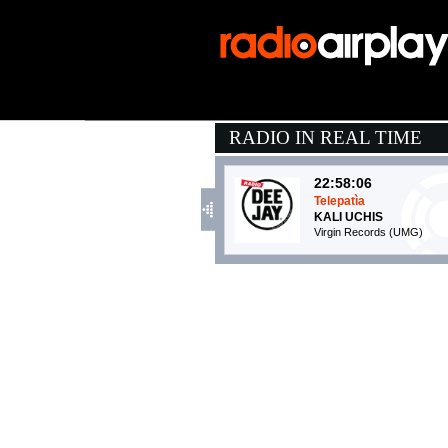
RADIO IN REAL TIME
22:58:06
Telepatìa
KALI UCHIS
Virgin Records (UMG)
23:05:46
PARTENOPE
MERK & KREMONT FEAT
Atlantic/Warner (WMG)
22:58:18
Something On My Mind
PURPLE DISCO MACHIN
Columbia Local (SME)