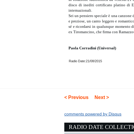
disco di inediti certificato platino di 
internazionali.
Sei un pensiero speciale è una canzone d
e preziose, un canto leggero e romantic
sé e ricordarsi in qualunque momento di
ex Tiromancino, che firma con Ramazzott
Paola Corradini (Universal)
Radio Date:21/08/2015
< Previous
Next >
comments powered by
Disqus
RADIO DATE COLLECT