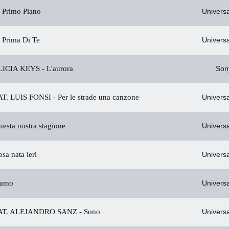
 Primo Piano
Universa
 Prima Di Te
Universa
ICIA KEYS -
L'aurora
Son
. LUIS FONSI -
Per le strade una canzone
Universa
esta nostra stagione
Universa
sa nata ieri
Universa
iamo
Universa
T. ALEJANDRO SANZ -
Sono
Universa