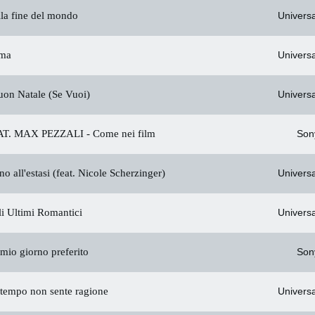
la fine del mondo
Universa
ma
Universa
on Natale (Se Vuoi)
Universa
T. MAX PEZZALI -
Come nei film
Son
no all'estasi (feat. Nicole Scherzinger)
Universa
i Ultimi Romantici
Universa
 mio giorno preferito
Son
 tempo non sente ragione
Universa