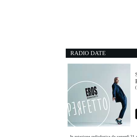
23:03:51
Berlino
ERNIA
Island Records (UMG)
22:55:22
Get Lucky (feat. Pharre
DAFT PUNK
Sony Music (SME)
RADIO DATE
23:06:45
Blowing In The Wind
BOB DYLAN
- (-)
22:59:43
(
Far l'amore
BOB SINCLAR & RAFF
Universal Music (UMG)
In rotazione radiofonica da venerdì 21 a