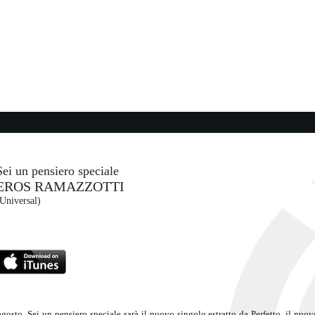
21:41:23
ll)
My All
MARIAH CAREY
- (-)
22:57:20
Sledge Hammer
PETER GABRIEL
EMI (UMG)
Sei un pensiero speciale
EROS RAMAZZOTTI
23:02:43
Universal)
M'AMA NON M'AMA
AELLA...
MADAME
Sugar (SUG)
gosto, Sei un pensiero speciale sarà il nuovo singolo estratto da Perfetto, il nuov