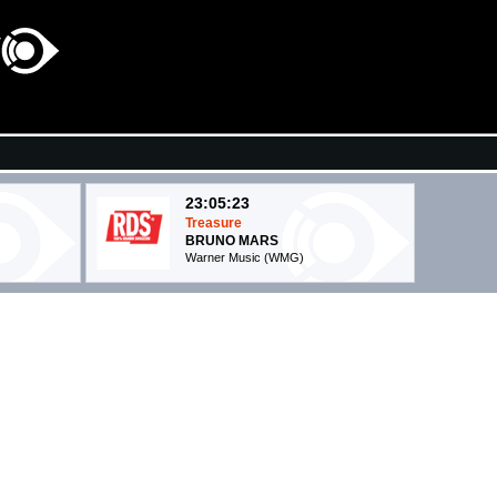
23:05:23
Treasure
BRUNO MARS
Warner Music (WMG)
23:04:46
Dai Dai
. ...
SHAKIRA, BURNA BOY
Sony Music Latin (SME)
23:00:44
Mi Chico
E, ...
DJ GOJA, JASON DERULO,...
Gamma (-)