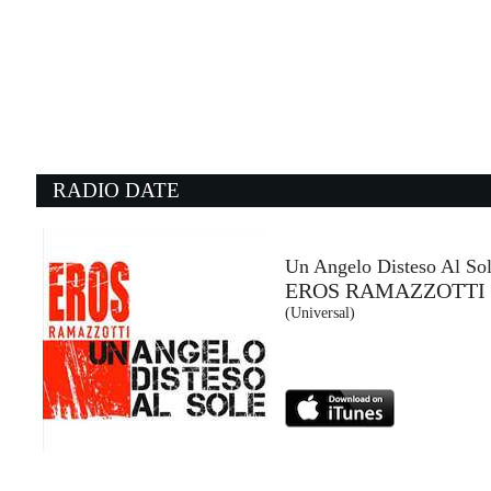
02:49:26
L'albero delle noci
BRUNORI SAS
Island Records (UMG)
01:38:25
0
He's so Fine
N
CHIFFONS
M
- (-)
Li
RADIO DATE
02:51:08
0
I'll Be Waiting
G
LENNY KRAVITZ
P
Virgin Records (UMG)
Ha
Un Angelo Disteso Al So
EROS RAMAZZOTTI
02:30:02
0
(Universal)
So Much Beauty (Around Us)
W
LOST FREQUENCIES x ...
J
Epic Records (SME)
F