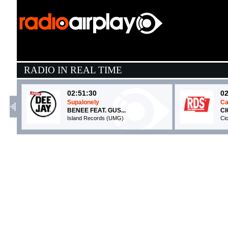
RADIO IN REAL TIME
02:51:30
02
Supalonely
Ca
BENEE FEAT. GUS...
CI
Island Records (UMG)
Cio
02:33:20
0
Jamaican (Bam Bam)
D
HUGEL, SOLTO
M
EMI (UMG)
W
02:54:57
0
In The Dark
B
SELENA GOMEZ
G
EMI (UMG)
C