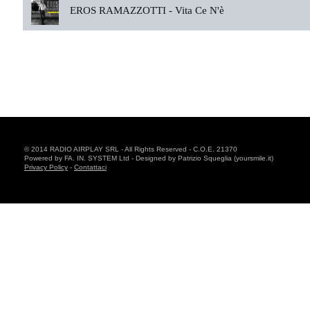
EROS RAMAZZOTTI -
Vita Ce N'è
© 2014 RADIO AIRPLAY SRL - All Rights Reserved - C.O.E. 21370
Powered by FA. IN. SYSTEM Ltd - Designed by Patrizio Squeglia (yoursmile.it)
Privacy Policy
-
Contattaci