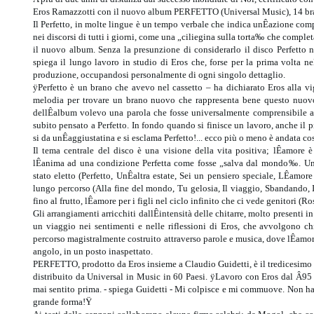
Eros Ramazzotti con il nuovo album PERFETTO (Universal Music), 14 brani 
Il Perfetto, in molte lingue è un tempo verbale che indica unÊazione comp
nei discorsi di tutti i giorni, come una „ciliegina sulla torta‰ che completa
il nuovo album. Senza la presunzione di considerarlo il disco Perfetto n
spiega il lungo lavoro in studio di Eros che, forse per la prima volta nell
produzione, occupandosi personalmente di ogni singolo dettaglio.
ÿPerfetto è un brano che avevo nel cassetto – ha dichiarato Eros alla vig
melodia per trovare un brano nuovo che rappresenta bene questo nuovo
dellÊalbum volevo una parola che fosse universalmente comprensibile al
subito pensato a Perfetto. In fondo quando si finisce un lavoro, anche il pi
si da unÊaggiustatina e si esclama Perfetto!... ecco più o meno è andata cosi
Il tema centrale del disco è una visione della vita positiva; lÊamore e
lÊanima ad una condizione Perfetta come fosse „salva dal mondo‰. Un
stato eletto (Perfetto, UnÊaltra estate, Sei un pensiero speciale, LÊamo
lungo percorso (Alla fine del mondo, Tu gelosia, Il viaggio, Sbandando, 
fino al frutto, lÊamore per i figli nel ciclo infinito che ci vede genitori (Ro
Gli arrangiamenti arricchiti dallÊintensità delle chitarre, molto presenti
un viaggio nei sentimenti e nelle riflessioni di Eros, che avvolgono chi
percorso magistralmente costruito attraverso parole e musica, dove lÊamore
angolo, in un posto inaspettato.
PERFETTO, prodotto da Eros insieme a Claudio Guidetti, è il tredicesimo a
distribuito da Universal in Music in 60 Paesi. ÿLavoro con Eros dal Â95
mai sentito prima. - spiega Guidetti - Mi colpisce e mi commuove. Non ha m
grande forma!Ÿ