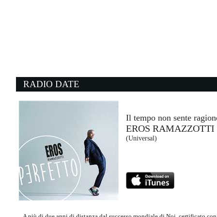
14:49:12
Maledetto me
FULMINACCI
Maciste/ Warner (WMG)
14:24:38
1
Ordinary
C
ALEX WARREN
M
Atlantic Recording Corporation (WMG)
- 
RADIO DATE
14:39:22
1
Street of dreams
D
U2
S
EMI (UMG)
C
Il tempo non sente ragion
EROS RAMAZZOTTI
14:43:17
1
(Universal)
We R Who We R
B
KESHA
O
Sony Music (SME)
E
A più di due anni di distanza dal successo mondiale di Noi, certificato co