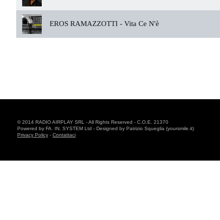
EROS RAMAZZOTTI -
Vita Ce N'è
© 2014 RADIO AIRPLAY SRL - All Rights Reserved - C.O.E. 21370
Powered by FA. IN. SYSTEM Ltd - Designed by Patrizio Squeglia (yoursmile.it)
Privacy Policy
-
Contattaci