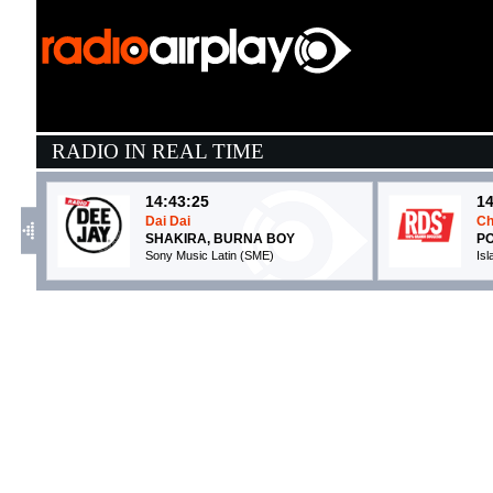
RADIO IN REAL TIME
14:43:25
14
Dai Dai
Ch
SHAKIRA, BURNA BOY
P
Sony Music Latin (SME)
Is
14:46:38
1
Fino all'estasi (feat. Nicole...
P
EROS RAMAZZOTTI
C
Universal Music (UMG)
I
14:46:34
1
Repeat It
C
MARTIN GARRIX & ED...
C
STMPD RCRDS (-)
Ci