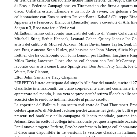
Ai testi delle canzoni collaborano alcune firme celebri: da Mogol, che c
di Eros, a Federico Zampaglione, ex Tiromancino che firma a quattro m
disco, UnÊaltra estate, LÊamore è un modo di vivere, Tu gelosia e Se
collaborazione con Eros ha scritto Tra ventÊanni, Kaballà (Giuseppe Rin
Apparente) e Francesco Bianconi (Baustelle) sono i co-autori di Alla fin
Sogno n.3, Rosa nata ieri e Vivi e vai.
AllÊalbum hanno collaborato musicisti del calibro di Vinnie Colaiuta ch
Mitchell, Sting, Herbie Hancock, Leonard Cohen, Quincy Jones e Joe C
artisti del calibro di Michael Jackson, Miles Davis, James Taylor, Seal, 
con Eros, e ancora Sean Hurley, già bassista per John Mayer, Alicia Key
Keltner, che ha collaborato con John Lennon per lÊalbum Imagine e Ring
Miles Davis; Lawrence Juber, che ha collaborato con Paul McCartney e
lavorato con artisti come Bruce Springsteen, Bon Jovi, Patty Smith, Joe
Waters, Eric Clapton,
Elton John, Santana e Tracy Chapman.
PERFETTO è stato anticipato dal singolo Alla fine del mondo, uscito il 27 
classifiche internazionali; un brano sorprendente che, nel confermare il s
apprezzato nel mondo, è una vera sorpresa perché strizza lÊocchio alle s
acustici che lo rendono indimenticabile al primo ascolto.
La copertina dellÊalbum è uno scatto realizzato da Toni Thorimbert. Er
celebre „passo‰ di Michael Jackson perché „anche nei gesti più buffi è p
presenti nel booklet e nella campagna di lancio mondiale, portano inol
Adams. Eros ha scelto il collega internazionale per questa speciale occasion
Per il nuovo progetto Perfetto, Eros ha confermato la lunga collaborazio
Il disco sarà disponibile in tre versioni: la versione classica in italian