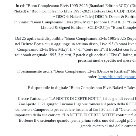
In cd: “Buon Compleanno Elvis 1995-2025 (Standard Edition 3CD)” (Dis
Naked) e “Buon Compleanno Elvis 1995-2025 (Deluxe Box 6 CD)” (DISC
+ DISC 4: Naked + Tales| DISC 5: Demos & Rarities
In vinile: “Buon Compleanno Elvis (New Mix)” (doppio LP GOLD), “Bu
Limited & Signed Edition – SOLD OUT) e “Buon Complea
Dal 25 aprile sarà disponibile “Buon Compleanno Elvis 1995-2025 (Super 
nel Deluxe Box a cui si aggiunge un settimo disco, Live ‘95 (8 brani live 
Compleanno Elvis (New Mix)”, il 7” di “Certe notti”, il Booklet con foto ine
tour book originale 1995, 3 plettri, 2 patch e gli occhiali “Elvis”. Infine
prossimi mesi e spedito nel mese d
Prossimamente uscirà “Buon Compleanno Elvis (Demos & Rarities)” (doppi
order:
https://bio.to/Ligabu
È disponibile in digitale “Buon Compleanno Elvis Naked + Tales”
Cresce l’attesa per “LA NOTTE DI CERTE NOTTI”, i due grandi eventi li
ZooAperto. Il 21 giugno Luciano Ligabue tornerà sul palco della RC
concerto a Campovolo per celebrare insieme ai fan i 30 anni di “Certe no
importanti della sua carriera. “LA NOTTE DI CERTE NOTTI” continuerà 
Borbone il 6 settembre quando, per la prima volta, uno dei luoghi più b
grande evento al sud della carrier