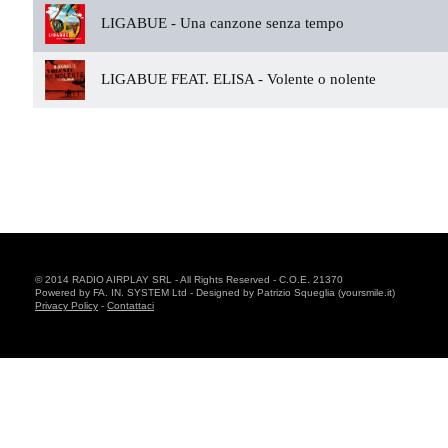
LIGABUE -
Una canzone senza tempo
LIGABUE FEAT. ELISA -
Volente o nolente
© 2014 RADIO AIRPLAY SRL - All Rights Reserved - C.O.E. 21370
Powered by FA. IN. SYSTEM Ltd - Designed by Patrizio Squeglia (yoursmile.it)
Privacy Policy
-
Contattaci