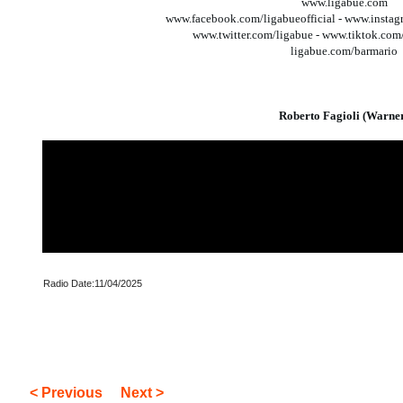
www.ligabue.com
www.facebook.com/ligabueofficial - www.instag
www.twitter.com/ligabue - www.tiktok.co
ligabue.com/barmario
Roberto Fagioli (Warne
Radio Date:11/04/2025
< Previous
Next >