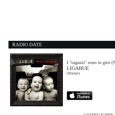
08:03:31
Agitare coca cola
TOMMASO PARADISO
Columbia/Sony Music Italy (SME)
08:14:13
0
Boston
B
STELLA LEFTY
G
2026 STELLA LEFTY (WMG)
C
RADIO DATE
08:13:31
0
Jealous Lover
T
THE ROLLING STONES
C
EMI (UMG)
Wa
I "ragazzi" sono in giro 
LIGABUE
08:09:27
0
(Warner)
Burn
D
ELLIE GOULDING
B
Universal Music (UMG)
At
LUCIANO LIGABUE