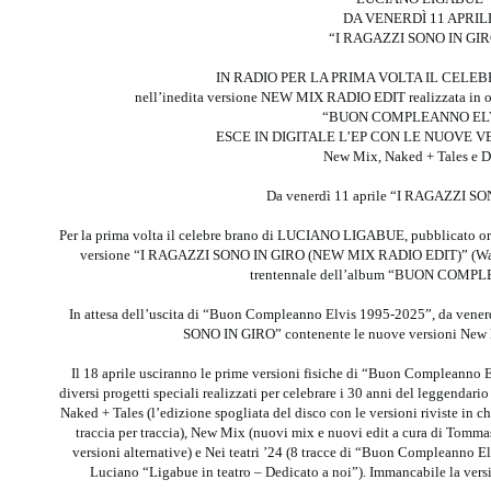
DA VENERDÌ 11 APRIL
“I RAGAZZI SONO IN GIR
IN RADIO PER LA PRIMA VOLTA IL CELE
nell’inedita versione NEW MIX RADIO EDIT realizzata in o
“BUON COMPLEANNO EL
ESCE IN DIGITALE L’EP CON LE NUOVE 
New Mix, Naked + Tales e 
Da venerdì 11 aprile “I RAGAZZI S
Per la prima volta il celebre brano di LUCIANO LIGABUE, pubblicato orig
versione “I RAGAZZI SONO IN GIRO (NEW MIX RADIO EDIT)” (Warner 
trentennale dell’album “BUON COMP
In attesa dell’uscita di “Buon Compleanno Elvis 1995-2025”, da venerd
SONO IN GIRO” contenente le nuove versioni New 
Il 18 aprile usciranno le prime versioni fisiche di “Buon Compleanno
diversi progetti speciali realizzati per celebrare i 30 anni del leggendar
Naked + Tales (l’edizione spogliata del disco con le versioni riviste in
traccia per traccia), New Mix (nuovi mix e nuovi edit a cura di Tomma
versioni alternative) e Nei teatri ’24 (8 tracce di “Buon Compleanno Elv
Luciano “Ligabue in teatro – Dedicato a noi”). Immancabile la ver