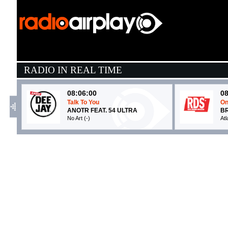
RADIO IN REAL TIME
08:06:00
08
Talk To You
On
ANOTR FEAT. 54 ULTRA
B
No Art (-)
At
08:09:57
0
Tu cosa fai questa sera
W
NOEMI, VITO SALAMANCA
A
Columbia (SME)
E
08:12:02
0
FLAMENCO PARANOIA
V
SAMURAI JAY
K
Island Records (UMG)
E