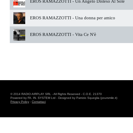
EROS RAMAZZOTTI -
Un Angelo Disteso Al Sole
EROS RAMAZZOTTI -
Una donna per amico
EROS RAMAZZOTTI -
Vita Ce N'è
© 2014 RADIO AIRPLAY SRL - All Rights Reserved - C.O.E. 21370
Powered by FA. IN. SYSTEM Ltd - Designed by Patrizio Squeglia (yoursmile.it)
Privacy Policy
-
Contattaci