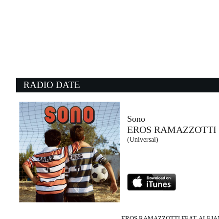
09:01:47
Novembre
GIUSY FERRERI
Sony Music (SME)
08:55:08
0
Let Her Go
E
PASSENGER
W
Sony Music (SME)
S
RADIO DATE
08:32:14
0
Evolution
L
NOTHING BUT THIEVES
R
RCA Records (SME)
At
Sono
EROS RAMAZZOTTI 
08:57:46
0
(Universal)
I Don't Mind
C
SEM JACOBS, ESRA NURAY
A
FUNKiMAN (-)
La
EROS RAMAZZOTTI FEAT. ALEJ