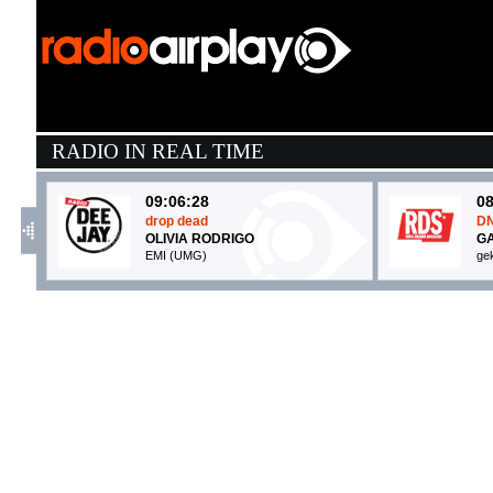
RADIO IN REAL TIME
09:06:28
08
drop dead
D
OLIVIA RODRIGO
GA
EMI (UMG)
gek
08:47:53
0
Sorry Scusa Lo Siento
S
PINGUINI TATTICI NUCLEARI
P
Epic Records Italy (SME)
Ep
09:05:09
0
Canto d'amore
S
ANGELINA MANGO, MARCO...
P
La Tarma Records (-)
Ep